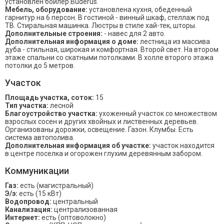
установлен бойлер Buderus.
Мебель, оборудование:
установлена кухня, обеденный
гарнитур на 6 персон. В гостиной - винный шкаф, стеллаж под
ТВ. Стиральная машинка. Люстры в стиле хай-тек, шторы.
Дополнительные строения:
- навес для 2 авто.
Дополнительная информация о доме:
лестница из массива
дуба - стильная, широкая и комфортная. Второй свет. На втором
этаже спальни со скатными потолками. В холле второго этажа
потолки до 5 метров.
Участок
Площадь участка, соток:
15
Тип участка:
лесной
Благоустройство участка:
ухоженный участок со множеством
взрослых сосен и других хвойных и лиственных деревьев.
Организованы дорожки, освещение. Газон. Клумбы. Есть
система автополива.
Дополнительная информация об участке:
участок находится
в центре поселка и огорожен глухим деревянным забором.
Коммуникации
Газ:
есть (магистральный)
Э/э:
есть (15 кВт)
Водопровод:
центральный
Канализация:
централизованная
Интернет:
есть (оптоволокно)