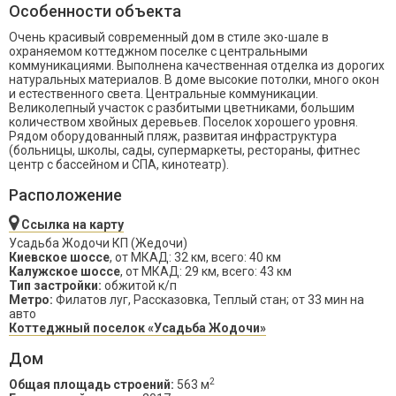
Особенности объекта
Очень красивый современный дом в стиле эко-шале в
охраняемом коттеджном поселке с центральными
коммуникациями. Выполнена качественная отделка из дорогих
натуральных материалов. В доме высокие потолки, много окон
и естественного света. Центральные коммуникации.
Великолепный участок с разбитыми цветниками, большим
количеством хвойных деревьев. Поселок хорошего уровня.
Рядом оборудованный пляж, развитая инфраструктура
(больницы, школы, сады, супермаркеты, рестораны, фитнес
центр с бассейном и СПА, кинотеатр).
Расположение
Ссылка на карту
Усадьба Жодочи КП (Жедочи)
Киевское шоссе
, от МКАД: 32 км, всего: 40 км
Калужское шоссе
, от МКАД: 29 км, всего: 43 км
Тип застройки:
обжитой к/п
Метро:
Филатов луг, Рассказовка, Теплый стан; от 33 мин на
авто
Коттеджный поселок «Усадьба Жодочи»
Дом
2
Общая площадь строений:
563 м