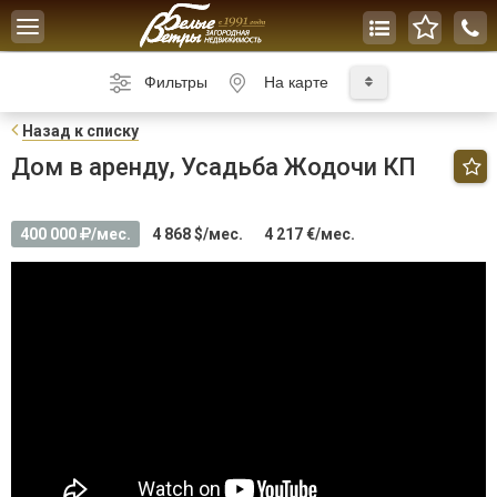
Toggle
navigation
Фильтры
На карте
Н
азад к списку
Дом в аренду, Усадьба Жодочи КП
400 000
/мес.
4 868 $/мес.
4 217 €/мес.