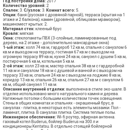
Год постройки дома:
2017
Количество уровней:
2
Спален:
3.
С/узлов:
3.
Комнат всего:
5.
Опции:
баня (русская с дровяной парной); терраса (крытая на 1
этаже и 2 балкона); камин (дровяной, облицован мрамором);
машиномест крытых: 2.
Материал стен:
клееный брус
Кровля:
мягкая
Окна:
стеклопакеты ПВХ (3-слойные, ламинированные под
дерево, на 2 этаже - дополнительно мансардные окна)
1-ый этаж:
холл 74 кв.м, гардероб 12 кв.м, спальня с санузлом 6
кв.м и выходом на террасу, гостиная 67 кв.м с выходом на
огромную террасу 89 кв.м, кухня 24 кв.м, санузел с душем 5 кв.м,
постирочная 6 кв.м, котельная 5 кв.м.
2-ой этаж:
холл 23 кв.м, мастер спальня 38 кв.м с гардеробной
11 кв.м и санузлом 18 кв.м с душевой и ванной и с выходом на
террасу 33 кв.м, спальня 24 кв.м с выходом на лоджию 8 кв.м,
коридор 13 кв.м, спальня 26 кв.м, спальня 27 кв.м с санузлом 6
кв.м, общий санузел 11 кв.м.
Описание внутренней отделки:
выполнена в стиле эко-шале. В
отделке использовано много натурального камня и дерева.
Натяжные потолки с большим количеством точек освещения.
Стены в общих комнатах и спальнях - окрашенный брус, в
санузлах - плитка, в некоторых есть элементы мозаики. Пол -
ламинат, плитка. В санузлах плитка. Система теплые полы.
Инженерное обеспечение:
Wi-fi роутер, эфирная антенна.
газовый котел Buderus, бойлер Buderus на 300 л и
кондиционеры Kentatsu. В отдельно стоящей бойлерной