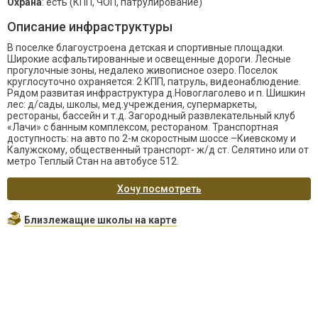
Охрана
: есть (КПП, ЧОП, патрулирование)
Описание инфраструктуры
В поселке благоустроена детская и спортивные площадки.
Широкие асфальтированные и освещенные дороги. Лесные
прогулочные зоны, недалеко живописное озеро. Поселок
круглосуточно охраняется: 2 КПП, патруль, видеонаблюдение.
Рядом развитая инфраструктура д.Новоглаголево и п. Шишкин
лес: д/сады, школы, мед.учреждения, супермаркеты,
рестораны, бассейн и т.д. Загородный развлекательный клуб
«Лачи» с банным комплексом, рестораном. Транспортная
доступность: на авто по 2-м скоростным шоссе –Киевскому и
Калужскому, общественный транспорт- ж/д ст. Селятино или от
метро Теплый Стан на автобусе 512.
Хочу посмотреть
Близлежащие школы на карте