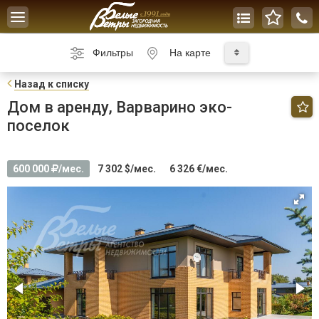
Toggle
navigation
Фильтры
На карте
Н
азад к списку
Дом в аренду, Варварино эко-
поселок
600 000
/мес.
7 302 $/мес.
6 326 €/мес.