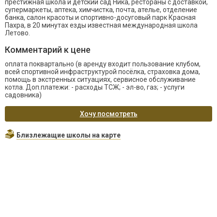
престижная школа и детский сад Ника, рестораны с доставкой,
супермаркеты, аптека, химчистка, почта, ателье, отделение
банка, салон красоты и спортивно-досуговый парк Красная
Пахра, в 20 минутах езды известная международная школа
Летово.
Комментарий к цене
оплата поквартально (в аренду входит пользование клубом,
всей спортивной инфраструктурой посёлка, страховка дома,
помощь в экстренных ситуациях, сервисное обслуживание
котла. Доп.платежи: - расходы ТСЖ; - эл-во, газ; - услуги
садовника)
Хочу посмотреть
Близлежащие школы на карте