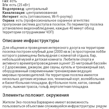
Газ:
есть
Э/э:
есть (25 кВт)
Водопровод:
центральный
Канализация:
централизованная
Интернет:
есть (оптоволокно, Wi-Fi-роутер)
Охрана
: есть (профессиональное охранное агентство:
пропускная система доступа в поселок. По периметру поселка
установлено видеонаблюдение, каждые 40 минут обход
территории сотрудниками ЧОП)
Описание инфраструктуры
Для общения и проведения интересного досуга на территории
поселка построен клубный дом (2000 кв.м.) в просторном лобби
которого размещены бильярдная с комнатой отдыха, бар,
небольшой музей и детская комната. Любители спорта и
активного времяпрепровождения оценят 25-метровый бассейн
с 2 дорожками, джакузи, две сауны, купель и тренажерный зал,
оборудованный современными тренажерами ведущих
мировых производителей. На территории поселка имеются
несколько детских игровых зон, теннисный корт, волейбольная
и баскетбольная площадки, футбольное поле, каток, санный
спуск, лыжная трасса, гольф, вертолетная площадка.
Элементы положит. окружения
Жители Эко-поселка Варварино имеют возможность
пользоваться объектами сложившейся инфраструктуры: рядом