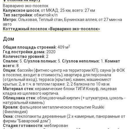
Варварино эко-поселок
Калужское шоссе
, от МКАД: 25 км, всего: 27 км
Тип застройки:
обжитой к/п
Метро:
Ольховая, Теплый стан, Бунинская аллея; от 27 мин на
авто
Коттеджный поселок «Варварино эко-поселок»
Дом
2
Общая площадь строений:
409 м
Год постройки дома:
2020
Количество уровней:
2
Спален:
5.
С/узлов полных:
5.
С/узлов неполных:
1.
Комнат
всего:
8.
Опции:
бассейн (фитнес-центр на территории КП); сауна (в ФОК
в поселке, входит в стоимость); квартира для персонала
(отдельный вход); терраса (крытая); камин; машиномест
крытых: 2, в т.ч. в теплом гараже: 2; 2 балкона по 10 кв.м.
Материал стен:
керамические блоки ТИГИ Кнауф, лицевая
кладка из щелевого кирпича.
Облицовка стен:
облицовочный кирпич (+ штукатурка, цоколь -
натуральный камень)
Кровля:
фальцевое металлическое покрытие Ruukki
(Финляндия)
Окна:
стеклопакеты деревянные (2 х-камерные, панорамные от
фирмы "Баварский дом")
Стадия готовности:
меблирован