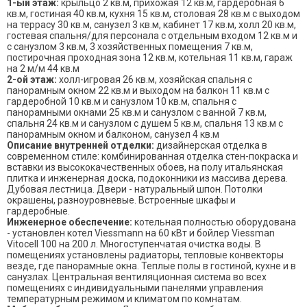
1-ый этаж:
крыльцо 2 кв.м, прихожая 12 кв.м, гардеробная 6
кв.м, гостиная 40 кв.м, кухня 15 кв.м, столовая 28 кв.м с выходом
на террасу 30 кв.м, санузел 3 кв.м, кабинет 17 кв.м, холл 20 кв.м,
гостевая спальня/для персонала с отдельным входом 12 кв.м и
с санузлом 3 кв.м, 3 хозяйственных помещения 7 кв.м,
постирочная проходная зона 12 кв.м, котельная 11 кв.м, гараж
на 2 м/м 44 кв.м
2-ой этаж:
холл-игровая 26 кв.м, хозяйская спальня с
панорамным окном 22 кв.м и выходом на балкон 11 кв.м с
гардеробной 10 кв.м и санузлом 10 кв.м, спальня с
панорамными окнами 25 кв.м и санузлом с ванной 7 кв.м,
спальня 24 кв.м и санузлом с душем 5 кв.м, спальня 13 кв.м с
панорамным окном и балконом, санузел 4 кв.м
Описание внутренней отделки:
дизайнерская отделка в
современном стиле: комбинированная отделка стен-покраска и
вставки из высококачественных обоев, на полу итальянская
плитка и инженерная доска, подоконники из массива дерева.
Дубовая лестница. Двери - натуральный шпон. Потолки
окрашены, разноуровневые. Встроенные шкафы и
гардеробные.
Инженерное обеспечение:
котельная полностью оборудована
- установлен котел Viessmann на 60 кВт и бойлер Viessman
Vitocell 100 на 200 л. Многоступенчатая очистка воды. В
помещениях установлены радиаторы, тепловые конвекторы
везде, где панорамные окна. Теплые полы в гостиной, кухне и в
санузлах. Центральная вентиляционная система во всех
помещениях с индивидуальными панелями управления
температурным режимом и климатом по комнатам.