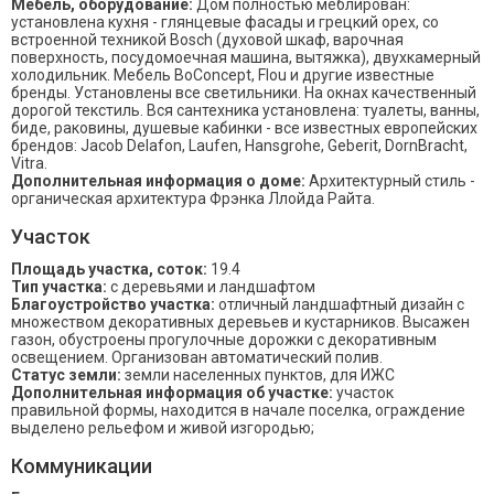
Мебель, оборудование:
Дом полностью меблирован:
установлена кухня - глянцевые фасады и грецкий орех, со
встроенной техникой Bosch (духовой шкаф, варочная
поверхность, посудомоечная машина, вытяжка), двухкамерный
холодильник. Мебель BoConcept, Flou и другие известные
бренды. Установлены все светильники. На окнах качественный
дорогой текстиль. Вся сантехника установлена: туалеты, ванны,
биде, раковины, душевые кабинки - все известных европейских
брендов: Jacob Delafon, Laufen, Hansgrohe, Geberit, DornBracht,
Vitra.
Дополнительная информация о доме:
Архитектурный стиль -
органическая архитектура Фрэнка Ллойда Райта.
Участок
Площадь участка, соток:
19.4
Тип участка:
с деревьями и ландшафтом
Благоустройство участка:
отличный ландшафтный дизайн с
множеством декоративных деревьев и кустарников. Высажен
газон, обустроены прогулочные дорожки с декоративным
освещением. Организован автоматический полив.
Статус земли:
земли населенных пунктов, для ИЖС
Дополнительная информация об участке:
участок
правильной формы, находится в начале поселка, ограждение
выделено рельефом и живой изгородью;
Коммуникации