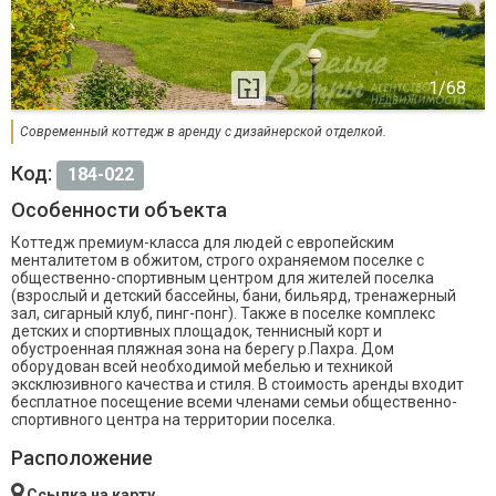
Современный коттедж в аренду с дизайнерской отделкой.
Код:
184-022
Особенности объекта
Коттедж премиум-класса для людей с европейским
менталитетом в обжитом, строго охраняемом поселке с
общественно-спортивным центром для жителей поселка
(взрослый и детский бассейны, бани, бильярд, тренажерный
зал, сигарный клуб, пинг-понг). Также в поселке комплекс
детских и спортивных площадок, теннисный корт и
обустроенная пляжная зона на берегу р.Пахра. Дом
оборудован всей необходимой мебелью и техникой
эксклюзивного качества и стиля. В стоимость аренды входит
бесплатное посещение всеми членами семьи общественно-
спортивного центра на территории поселка.
Расположение
Ссылка на карту