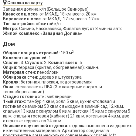
Ссылка на карту
Западная долина к/п (Большое Свинорье)
Киевское шоссе
, от МКАД: 18 км, всего: 20 км
Боровское шоссе
, от МКАД: 17 км, всего: 17 км
Тип застройки:
обжитой к/п
Метро:
Санино, Рассказовка, Филатов луг; от 8 мин на авто
Жилой комплекс «Западная Долина»
Дом
2
Общая площадь строений:
150 м
Количество уровней:
1
Спален:
3.
С/узлов:
2.
Комнат всего:
5.
Опции:
терраса (крытая, обогреваемая); камин.
Материал стен:
пеноблоки
Облицовка стен:
дерево и штукатурка
Кровля:
бетонная, плоская, подогреваемая
Окна:
стеклопакеты ПВХ (3-х камерные энерго- и
теплосберегающие)
Стадия готовности:
меблирован
1-ый этаж:
тамбур 4 кв.м, холл 5 кв.м, кухня-столовая и
гостиная с камином 53 кв.м с выходом в зимний сад 12 кв.м,
спальня 13 кв.м с санузлом 6 кв.м, детская 15 кв.м с санузлом 5
кв.м, спальня гостевая (кабинет) 21 кв.м, котельная 4 кв.м, две
открытые террасы по 24 кв.м.
Описание внутренней отделки:
отделка выполнена из дорогих
и качественных материалов. Архитектор соединил в
пространстве дома несколько современных стилей: loft,