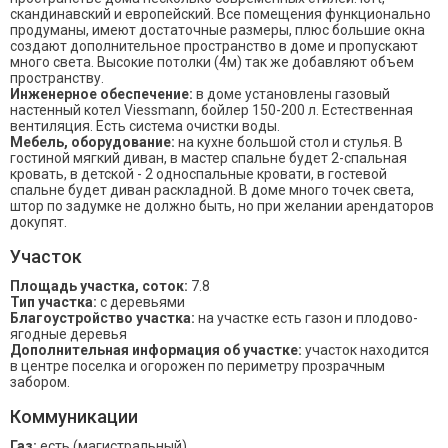
скандинавский и европейский. Все помещения функционально
продуманы, имеют достаточные размеры, плюс большие окна
создают дополнительное пространство в доме и пропускают
много света. Высокие потолки (4м) так же добавляют объем
пространству.
Инженерное обеспечение:
в доме установлены газовый
настенный котел Viessmann, бойлер 150-200 л. Естественная
вентиляция. Есть система очистки воды.
Мебель, оборудование:
на кухне большой стол и стулья. В
гостиной мягкий диван, в мастер спальне будет 2-спальная
кровать, в детской - 2 односпальные кровати, в гостевой
спальне будет диван раскладной. В доме много точек света,
штор по задумке не должно быть, но при желании арендаторов
докупят.
Участок
Площадь участка, соток:
7.8
Тип участка:
с деревьями
Благоустройство участка:
на участке есть газон и плодово-
ягодные деревья
Дополнительная информация об участке:
участок находится
в центре поселка и огорожен по периметру прозрачным
забором.
Коммуникации
Газ:
есть (магистральный)