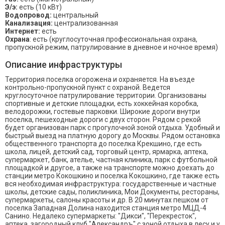
Э/э:
есть (10 кВт)
Водопровод:
центральный
Канализация:
централизованная
Интернет:
есть
Охрана
: есть (круглосуточная профессиональная охрана,
пропускной режим, патрулирование в дневное и ночное время)
Описание инфраструктуры
Территория поселка огорожена и охраняется. На въезде
контрольно-пропускной пункт с охраной. Ведется
круглосуточное патрулирование территории. Организованы
спортивные и детские площадки, есть хоккейная коробка,
велодорожки, гостевые парковки. Широкие дороги внутри
поселка, пешеходные дороги с двух сторон. Рядом с рекой
будет организован парк с прогулочной зоной отдыха. Удобный и
быстрый выезд на платную дорогу до Москвы. Рядом остановка
общественного транспорта до поселка Крекшино, где есть
школа, лицей, детский сад, торговый центр, ярмарка, аптека,
супермаркет, банк, ателье, частная клиника, парк с футбольной
площадкой и другое, а также на транспорте можно доехать до
станции метро Кокошкино и поселка Кокошкино, где также есть
вся необходимая инфраструктура: государственные и частные
школы, детские сады, поликлиника, Мои Документы, рестораны,
супермаркеты, салоны красоты и др. В 20 минутах пешком от
поселка Западная Долина находится станция метро МЦД-4
Санино. Недалеко супермаркеты: "Дикси", "Перекресток",
аптека, загородный клуб "Александръ" с зоной отдыха в лесу и у