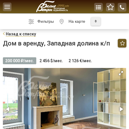
Toggle
navigation
Фильтры
На карте
Н
азад к списку
Дом в аренду, Западная долина к/п
200 000
/мес.
2 456 $/мес.
2 126 €/мес.