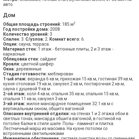
авто
Дом
2
Общая площадь строений:
185 м
Год постройки дома:
2008
Количество уровней:
3
Спален:
3.
С/узлов:
2.
Комнат всего:
6.
Опции:
сауна; терраса.
Материал стен:
1 этаж - бетонные плиты, 2 и 3 этаж -
каркасные
Облицовка стен:
сайдинг
Кровля:
цветной шифер
Окна:
деревянные
Стадия готовности:
меблирован
1-ый этаж:
веранда 6 кв.м, прихожая 15 кв.м, гостиная 39 кв.м,
кухня-столовая 19 кв.м, санузел 2 кв.м, постирочная 2 кв.м,
сауна с душевой 9 кв.м
2-ой этаж:
холл 4 кв.м, спальня 35 кв.м, спальня 15 кв.м,
спальня 11 кв.м, санузел 3 кв.м
3-ий этаж:
жилое мансардное помещение 32.1 кв.м с
вертикальным окном, обшито вагонкой
Описание внутренней отделки:
на стенах 1 и 2 этажа обои в
светлых тонах, мансарда обшита вагонкой, в гостиной на
потолке балки в стиле шале. Полы - ламинат и плитка.
Лестничный марш из массива. На кухне потолки со
встроенными светильниками
Инженерное обеспечение:
система очистки воды со сменными