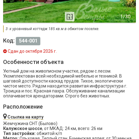
3 -х уровневый коттедж 185 кв.м в обжитом поселке.
Код:
544-001
Сдан до октября 2026 г.
Особенности объекта
Уютный дом на живописном участке, рядом с лесом.
Укомплектован всей необходимой мебелью и техникой. В
шаговой доступности каскад прудов. Тихое, экологически
чистое место. Рядом находится развитая инфраструктура г.
Троицка и пос. Красная пахра. Обслуживание канализации
оплачивается арендаторами. Строго без животных.
Расположение
Ссылка на карту
Жемчужина СНТ (Былово)
Калужское шоссе
, от МКАД: 24 км, всего: 26 км
Тип застройки:
обжитой к/п
Метро:
Ольховая, Теплый стан, Бунинская аллея; от 30 мин на