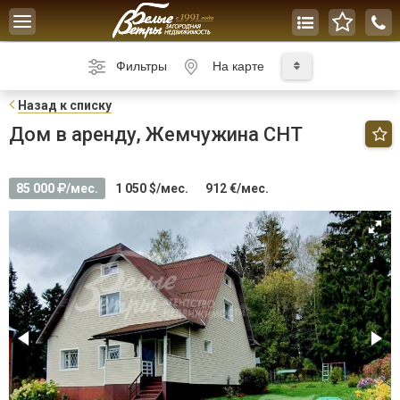
Toggle
navigation
Фильтры
На карте
Н
азад к списку
Дом в аренду, Жемчужина СНТ
85 000
/мес.
1 050 $/мес.
912 €/мес.