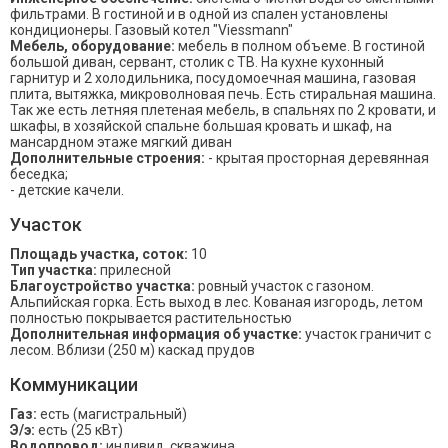
фильтрами. В гостиной и в одной из спален установлены
кондиционеры. Газовый котел "Viessmann"
Мебель, оборудование:
мебель в полном объеме. В гостиной
большой диван, сервант, столик с ТВ. На кухне кухонный
гарнитур и 2 холодильника, посудомоечная машина, газовая
плита, вытяжка, микроволновая печь. Есть стиральная машина.
Так же есть летняя плетеная мебель, в спальнях по 2 кровати, и
шкафы, в хозяйской спальне большая кровать и шкаф, на
мансардном этаже мягкий диван
Дополнительные строения:
- крытая просторная деревянная
беседка;
- детские качели.
Участок
Площадь участка, соток:
10
Тип участка:
прилесной
Благоустройство участка:
ровный участок с газоном.
Альпийская горка. Есть выход в лес. Кованая изгородь, летом
полностью покрывается растительностью
Дополнительная информация об участке:
участок граничит с
лесом. Вблизи (250 м) каскад прудов
Коммуникации
Газ:
есть (магистральный)
Э/э:
есть (25 кВт)
Водопровод:
индивид. скважина