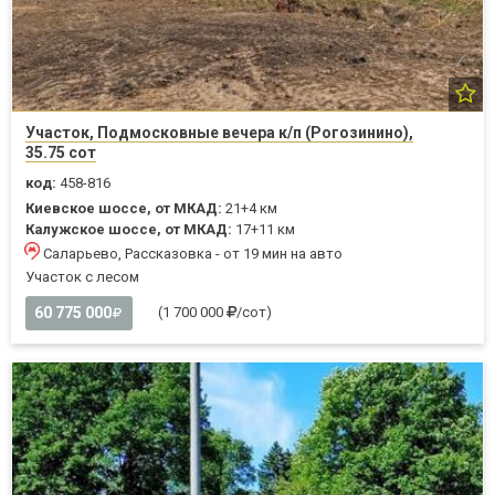
Участок, Подмосковные вечера к/п (Рогозинино),
35.75 сот
код:
458-816
Киевское шоссе, от МКАД:
21+4 км
Калужское шоссе, от МКАД:
17+11 км
Саларьево, Рассказовка - от 19 мин на авто
Участок с лесом
60 775 000
(1 700 000
/сот)