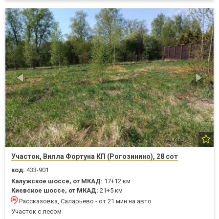
Участок, Вилла Фортуна КП (Рогозинино), 28 сот
код:
433-901
Калужское шоссе, от МКАД:
17+12 км
Киевское шоссе, от МКАД:
21+5 км
Рассказовка, Саларьево - от 21 мин на авто
Участок с лесом