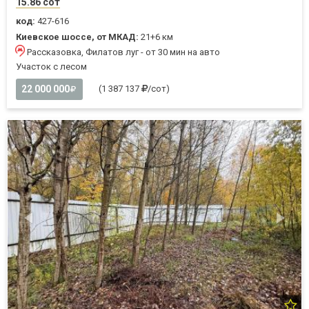
15.86 сот
код:
427-616
Киевское шоссе, от МКАД:
21+6 км
Рассказовка, Филатов луг - от 30 мин на авто
Участок с лесом
22 000 000
(1 387 137
/сот)