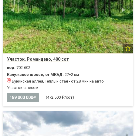
Участок, Романцево, 400 сот
код:
702-602
Калужское шоссе, от МКАД:
27+2 км
Бунинская аллея, Теплый стан - от 28 мин на авто
Участок с лесом
189 000 000
(472 500
/сот)