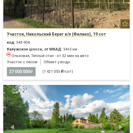
Участок, Никольский Берег к/п (Филино), 19 сот
код:
543-904
Калужское шоссе, от МКАД:
34+3 км
Ольховая, Теплый стан - от 32 мин на авто
Участок с лесом
Объект у воды
27 000 000
(1 421 053
/сот)