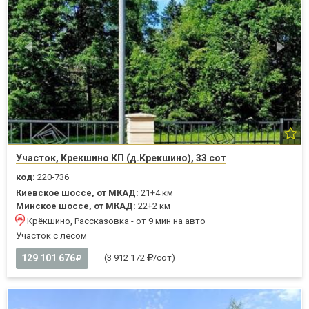
Участок, Крекшино КП (д.Крекшино), 33 сот
код:
220-736
Киевское шоссе, от МКАД:
21+4 км
Минское шоссе, от МКАД:
22+2 км
Крёкшино, Рассказовка - от 9 мин на авто
Участок с лесом
129 101 676
(3 912 172
/сот)