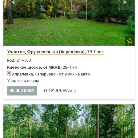
Участок, Фрунзевец к/п (Апрелевка), 79.7 сот
код:
217-630
Киевское шоссе, от МКАД:
28+1 км
Апрелевка, Саларьево - от 9 мин на авто
Участок с лесом
95 000 000
(1 191 970
/сот)