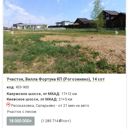
Участок, Вилла Фортуна КП (Рогозинино), 14 сот
код:
433-900
Калужское шоссе, от МКАД:
17+12 км
Киевское шоссе, от МКАД:
21+5 км
Рассказовка, Саларьево - от 21 мин на авто
Участок с лесом
18 000 000
(1 285 714
/сот)