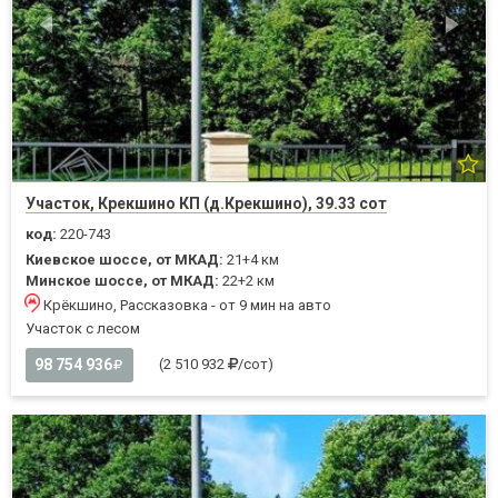
Участок, Крекшино КП (д.Крекшино), 39.33 сот
код:
220-743
Киевское шоссе, от МКАД:
21+4 км
Минское шоссе, от МКАД:
22+2 км
Крёкшино, Рассказовка - от 9 мин на авто
Участок с лесом
98 754 936
(2 510 932
/сот)