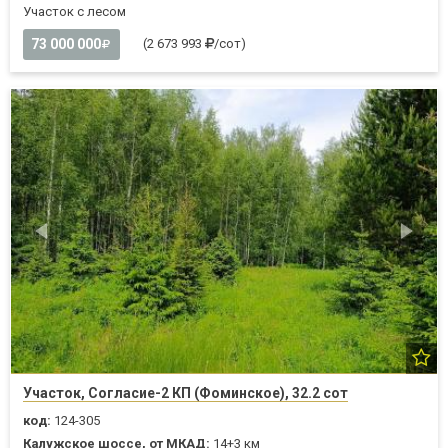
Участок с лесом
73 000 000
(2 673 993
/сот)
Участок, Согласие-2 КП (Фоминское), 32.2 сот
код:
124-305
Калужское шоссе, от МКАД:
14+3 км