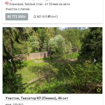
Ольховая, Теплый стан - от 20 мин на авто
Участок с лесом
83 772 000
(2 601 615
/сот)
Участок, Таксатор КП (Пенино), 46 сот
код:
153-911