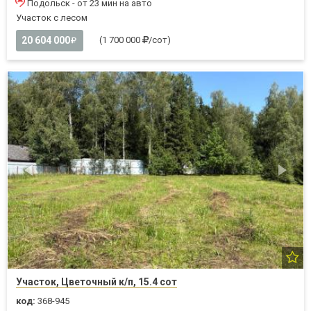
Подольск - от 23 мин на авто
Участок с лесом
20 604 000
(1 700 000
/сот)
Участок, Цветочный к/п, 15.4 сот
код:
368-945