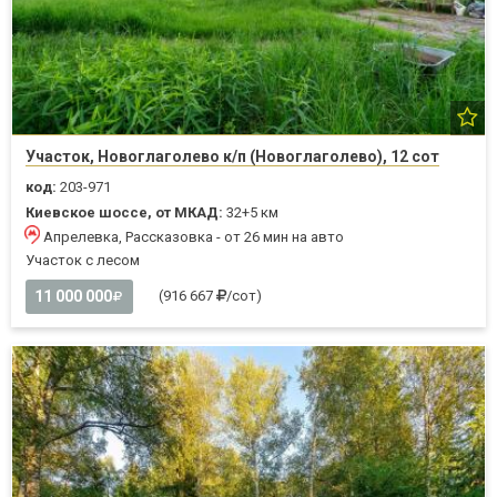
Участок, Новоглаголево к/п (Новоглаголево), 12 сот
код:
203-971
Киевское шоссе, от МКАД:
32+5 км
Апрелевка, Рассказовка - от 26 мин на авто
Участок с лесом
11 000 000
(916 667
/сот)