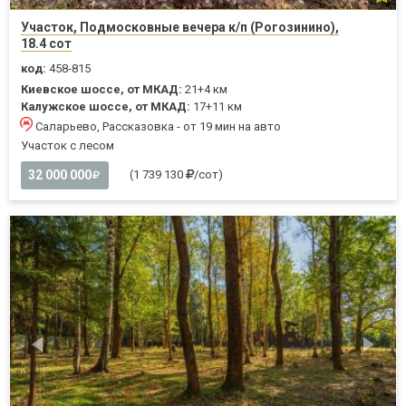
Участок, Подмосковные вечера к/п (Рогозинино),
18.4 сот
код:
458-815
Киевское шоссе, от МКАД:
21+4 км
Калужское шоссе, от МКАД:
17+11 км
Саларьево, Рассказовка - от 19 мин на авто
Участок с лесом
32 000 000
(1 739 130
/сот)