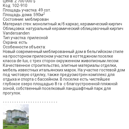
Цена: 2 700 000 $
Код: 102-910
Площадь участка: 49 сот.
2
Площадь дома: 590м
Состояние: меблирован
Материал стен: монолитный ж/б каркас, керамический кирпич
Облицовка: натуральный керамический облицовочный кирпич
Vandersanden
Тип участка: прилесной
Охрана: есть
Особенности объекта:
Новый современный меблированный дом в бельгийском стиле
на просторном прилесном участке в коттеджном поселке
класса de-lux, с трех сторон окруженном живописным лесом.
Качественное строительство, элитные материалы отделки,
мебель известных итальянских марок. На участке гостевой дом
под чистовую отделку, также предусмотрен комплекс для
отдыха и спорта с бассейном. В поселке есть чистейшее
глубокое озеро площадью 8 га с благоустроенной пляжной
зоной, собственный поселковый ландшафтный парк для
прогулок.
- - - - - - - - - - - - - - - - - - - - - - - -