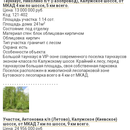
Таунхаус, Николино п/т (Газопровод), Калужское шоссе, от
МКАД 4 км по шоссе, 5 км всего.
Цена: 13 000 000 руб.
Код: 121-402
Площадь участка: 1.14 сот.
2
Площадь дома: 241м
Состояние: под отделку
Материал стен: блок облицован кирпичом
Облицовка: кирпич
Тип участка: граничит с лесом
Охрана: есть
Особенности объекта:
Большой таунхаус в VIP-зоне современного поселка таунхаусов
эконом-класса по Калужскому шоссе. Крайний к лесу, перед
таунхаусом большая площадь, своя собственная парковка.
Поселок расположен в живописной лесопарковой зоне
Бутовского лесопарка всего в 4 км от МКАД.
- - - - - - - - - - - - - - - - - - - - - - - -
Участок, Антоновка к/п (Летово), Калужское (Киевское)
шоссе, от МКАД 7 км по шоссе, 9 км всего.
Цена: 24 956 000 руб.