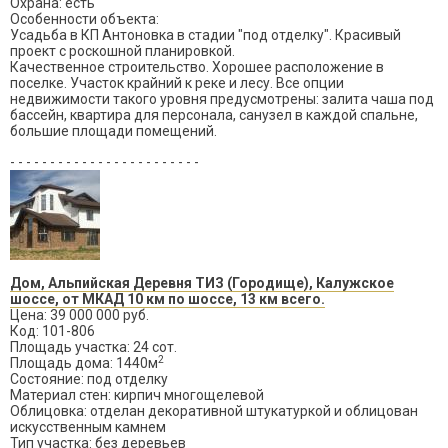
Охрана: есть
Особенности объекта:
Усадьба в КП Антоновка в стадии "под отделку". Красивый
проект с роскошной планировкой.
Качественное строительство. Хорошее расположение в
поселке. Участок крайний к реке и лесу. Все опции
недвижимости такого уровня предусмотрены: залита чаша под
бассейн, квартира для персонала, санузел в каждой спальне,
большие площади помещений.
- - - - - - - - - - - - - - - - - - - - - - - -
Дом, Альпийская Деревня ТИЗ (Городище), Калужское
шоссе, от МКАД 10 км по шоссе, 13 км всего.
Цена: 39 000 000 руб.
Код: 101-806
Площадь участка: 24 сот.
2
Площадь дома: 1440м
Состояние: под отделку
Материал стен: кирпич многощелевой
Облицовка: отделан декоративной штукатуркой и облицован
искусственным камнем
Тип участка: без деревьев