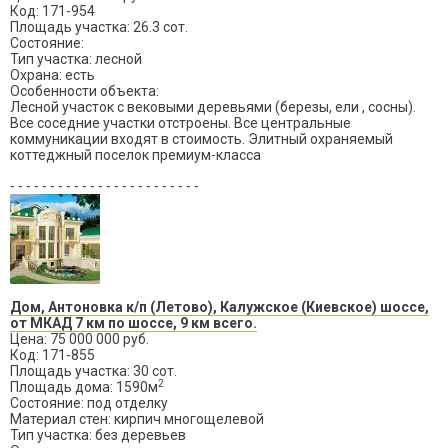
Код: 171-954
Площадь участка: 26.3 сот.
Состояние:
Тип участка: лесной
Охрана: есть
Особенности объекта:
Лесной участок с вековыми деревьями (березы, ели , сосны).
Все соседние участки отстроены. Все центральные
коммуникации входят в стоимость. Элитный охраняемый
коттеджный поселок премиум-класса
- - - - - - - - - - - - - - - - - - - - - - - -
Дом, Антоновка к/п (Летово), Калужское (Киевское) шоссе,
от МКАД 7 км по шоссе, 9 км всего.
Цена: 75 000 000 руб.
Код: 171-855
Площадь участка: 30 сот.
2
Площадь дома: 1590м
Состояние: под отделку
Материал стен: кирпич многощелевой
Тип участка: без деревьев