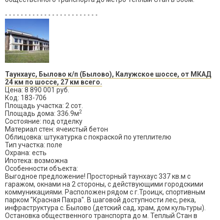
- - - - - - - - - - - - - - - - - - - - - - - -
Таунхаус, Былово к/п (Былово), Калужское шоссе, от МКАД
24 км по шоссе, 27 км всего.
Цена: 8 890 001 руб.
Код: 183-706
Площадь участка: 2 сот.
2
Площадь дома: 336.9м
Состояние: под отделку
Материал стен: ячеистый бетон
Облицовка: штукатурка с покраской по утеплителю
Тип участка: поле
Охрана: есть
Ипотека: возможна
Особенности объекта:
Выгодное предложение! Просторный таунхаус 337 кв.м с
гаражом, окнами на 2 стороны, с действующими городскими
коммуникациями. Расположен рядом с г.Троицк, спортивным
парком "Красная Пахра". В шаговой доступности лес, река,
инфраструктура с. Былово (детский сад, храм, дом культуры).
Остановка общественного транспорта до м. Теплый Стан в