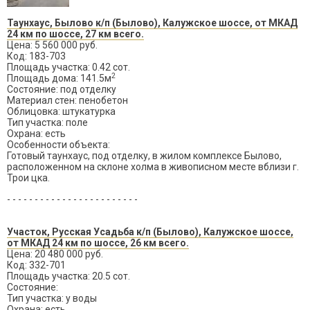
Таунхаус, Былово к/п (Былово), Калужское шоссе, от МКАД
24 км по шоссе, 27 км всего.
Цена: 5 560 000 руб.
Код: 183-703
Площадь участка: 0.42 сот.
2
Площадь дома: 141.5м
Состояние: под отделку
Материал стен: пенобетон
Облицовка: штукатурка
Тип участка: поле
Охрана: есть
Особенности объекта:
Готовый таунхаус, под отделку, в жилом комплексе Былово,
расположенном на склоне холма в живописном месте вблизи г.
Трои цка.
- - - - - - - - - - - - - - - - - - - - - - - -
Участок, Русская Усадьба к/п (Былово), Калужское шоссе,
от МКАД 24 км по шоссе, 26 км всего.
Цена: 20 480 000 руб.
Код: 332-701
Площадь участка: 20.5 сот.
Состояние:
Тип участка: у воды
Охрана: есть