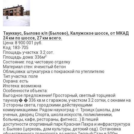
Таунхаус, Былово к/п (Былово), Калужское шоссе, от МКАД
24 км по шоссе, 27 км всего.
Цена: 8 900 001 руб.
Код: 183-705
Площадь участка: 3.2 сот.
2
Площадь дома: 336м
Состояние: под чистовую отделку
Материал стен: ячеистый бетон
Облицовка: штукатурка с покраской по утеплителю
Тип участка: поле
Охрана: есть
Ипотека: возможна
Особенности объекта:
Выгодное предложение! Просторный, светлый торцевой
таунхау� � 336 кв.м с гаражом, участком 3.2 сотки, с окнами на
3 стороны света, городскими действующими
коммуникациями. Рядом наукоград- г. Троицк (школы, дом
ученых, дворец Спорта, школа искусств, поликлинники,
больницы, кафе, рестораны, фитнесс...) В пешей
доступности спортивный парк Красная Пахра и инфраструктура
с. Былово (церковь, дом культуры, детский сад). Остановка
общественного транспорта до метро Теплый Стан в 500м.