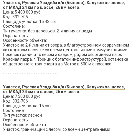
Участок, Русская Усадьба к/п (Былово), Калужское шоссе,
от МКАД 24 км по шоссе, 26 км всего.
Цена: 5 400 000 руб.
Код: 332-705
Площадь участка: 15.43 сот.
Состояние:
Тип участка: без деревьев, 2-я линия от воды
Охрана: есть
Особенности объекта:
Участок на 2-й линии от озера, в благоустроенном современном
коттеджном поселке со всеми центральными коммуникациями.
Поселок граничит с лесом и озером, рядом спортивный па рк
Красная пахра, г. Троицк с богатой инфраструктурой, остановка
общественного транспорта до Метро в 500 м о поселка.
- - - - - - - - - - - - - - - - - - - - - - - -
Участок, Русская Усадьба к/п (Былово), Калужское шоссе,
от МКАД 24 км по шоссе, 26 км всего.
Цена: 7 500 000 руб.
Код: 332-706
Площадь участка: 15 сот.
Состояние:
Тип участка: лесной
Охрана: есть
Особенности объекта:
Участок, граничащий с лесом, со всеми центральными