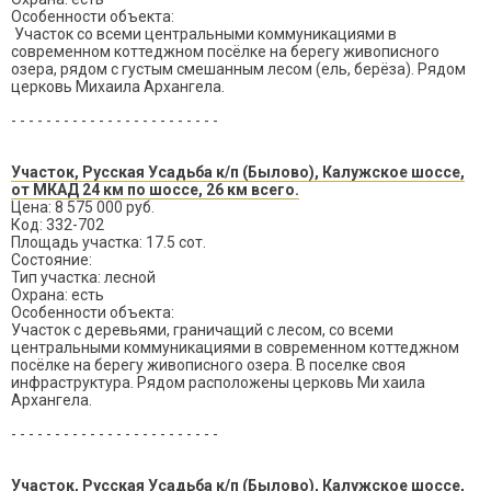
Особенности объекта:
Участок со всеми центральными коммуникациями в
современном коттеджном посёлке на берегу живописного
озера, рядом с густым смешанным лесом (ель, берёза). Рядом
церковь Михаила Архангела.
- - - - - - - - - - - - - - - - - - - - - - - -
Участок, Русская Усадьба к/п (Былово), Калужское шоссе,
от МКАД 24 км по шоссе, 26 км всего.
Цена: 8 575 000 руб.
Код: 332-702
Площадь участка: 17.5 сот.
Состояние:
Тип участка: лесной
Охрана: есть
Особенности объекта:
Участок с деревьями, граничащий с лесом, со всеми
центральными коммуникациями в современном коттеджном
посёлке на берегу живописного озера. В поселке своя
инфраструктура. Рядом расположены церковь Ми хаила
Архангела.
- - - - - - - - - - - - - - - - - - - - - - - -
Участок, Русская Усадьба к/п (Былово), Калужское шоссе,