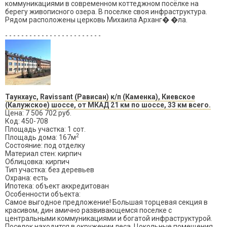
коммуникациями в современном коттеджном посёлке на
берегу живописного озера. В поселке своя инфраструктура.
Рядом расположены церковь Михаила Арханг� �ла.
- - - - - - - - - - - - - - - - - - - - - - - -
Таунхаус, Ravissant (Рависан) к/п (Каменка), Киевское
(Калужское) шоссе, от МКАД 21 км по шоссе, 33 км всего.
Цена: 7 506 702 руб.
Код: 450-708
Площадь участка: 1 сот.
2
Площадь дома: 167м
Состояние: под отделку
Материал стен: кирпич
Облицовка: кирпич
Тип участка: без деревьев
Охрана: есть
Ипотека: объект аккредитован
Особенности объекта:
Самое выгодное предложение! Большая торцевая секция в
красивом, дин амично развивающемся поселке с
центральными коммуникациями и богатой инфраструктурой.
Поселок находится в окружении леса. Цокольные помещения