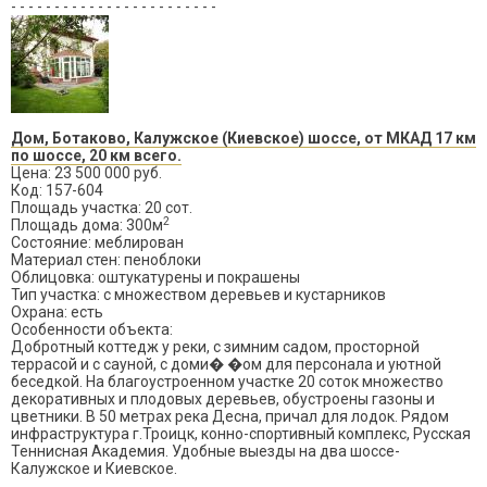
- - - - - - - - - - - - - - - - - - - - - - - -
Дом, Ботаково, Калужское (Киевское) шоссе, от МКАД 17 км
по шоссе, 20 км всего.
Цена: 23 500 000 руб.
Код: 157-604
Площадь участка: 20 сот.
2
Площадь дома: 300м
Состояние: меблирован
Материал стен: пеноблоки
Облицовка: оштукатурены и покрашены
Тип участка: с множеством деревьев и кустарников
Охрана: есть
Особенности объекта:
Добротный коттедж у реки, с зимним садом, просторной
террасой и с сауной, с доми� �ом для персонала и уютной
беседкой. На благоустроенном участке 20 соток множество
декоративных и плодовых деревьев, обустроены газоны и
цветники. В 50 метрах река Десна, причал для лодок. Рядом
инфраструктура г.Троицк, конно-спортивный комплекс, Русская
Теннисная Академия. Удобные выезды на два шоссе-
Калужское и Киевское.