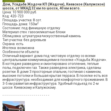
Дом, Усадьба Жодочи КП (Жедочи), Киевское (Калужское)
шоссе, от МКАД 32 км по шоссе, 40 км всего.
Цена: 10 900 000 руб.
Код: 420-723
Площадь участка: 8 сот.
2
Площадь дома: 150м
Состояние: под финишную отделку
Материал стен: газосиликатные блоки
Облицовка: штукатурка+искусственный камень
Тип участка: без деревьев
Охрана: есть
Ипотека: возможна
Особенности объекта:
Отличный вариант дома под чистовую отделку со всеми
центральными коммуникациями в поселке «Усадьба Жодочи».
В коттедже разведено и смонтировано отопление, теплые
полы, подключен газ. Также разведена электрика, сделаны
розетки. В доме 3 просторные спальни, гостиная с камином,
высокие потолки и большая крытая терраса. В поселке есть вся
инфраструктура. необходимая для комфортного проживания. В
3-5 км развитая инфраструктура. Удобный подьезд по 2-м
шоссе: Киевскому и Калужскому.
- - - - - - - - - - - - - - - - - - - - - - - -