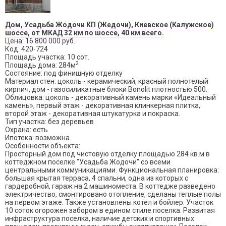
Дом, Усадьба Жодочи КП (Жедочи), Киевское (Калужское)
шоссе, от МКАД 32 км по шоссе, 40 км всего.
Цена: 16 800 000 руб.
Код: 420-724
Площадь участка: 10 сот.
2
Площадь дома: 284м
Состояние: под финишную отделку
Материал стен: цоколь - керамический, красный полнотелый
кирпич, дом - газосиликатные блоки Bonolit плотностью 500.
Облицовка: цоколь - декоративный камень марки «Идеальный
камень», первый этаж - декоративная клинкерная плитка,
второй этаж - декоративная штукатурка и покраска.
Тип участка: без деревьев
Охрана: есть
Ипотека: возможна
Особенности объекта:
Просторный дом под чистовую отделку площадью 284 кв.м в
коттеджном поселке "Усадьба Жодочи" со всеми
центральными коммуникациями. Функциональная планировка:
большая крытая терраса, 4 спальни, одна из которых с
гардеробной, гараж на 2 машиноместа. В коттедже разведено
электричество, смонтировано отопление, сделаны теплые полы
на первом этаже. Также установлены котел и бойлер. Участок
10 соток огорожен забором в едином стиле поселка. Развитая
инфраструктура поселка, наличие детских и спортивных