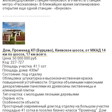
железнодорожная станция «Внуково», в 6 км есть станция
метро «Рассказовка». В ближайшее время запланировано
открытие еще одной станции - «Внуково».
- - - - - - - - - - - - - - - - - - - - - - - -
Дом, Променад КП (Бурцево), Киевское шоссе, от МКАД 14
км по шоссе, 17 км всего.
Цена: 50 000 000 руб.
Код: 227-727
Площадь участка: 41.1 сот.
2
Площадь дома: 430м
Состояние: под отделку
Облицовка: штукатурка и высококачественная краска
повышенной устойчивости. Отделка объемными навесными
декоративными панелями из древесины лиственницы и
клинкерной плитки.
Тип участка: с молодыми лесными деревьями
Охрана: есть
Особенности объекта:
Просторный современный дом под отделку на большом участке
площадью 41 сотка в поселке бизнес-класса "Променад". Дом