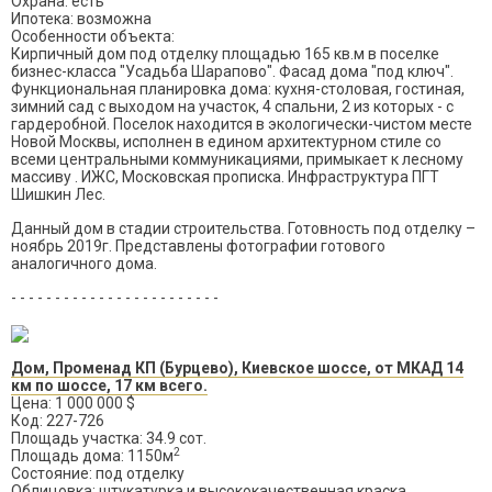
Охрана: есть
Ипотека: возможна
Особенности объекта:
Кирпичный дом под отделку площадью 165 кв.м в поселке
бизнес-класса "Усадьба Шарапово". Фасад дома "под ключ".
Функциональная планировка дома: кухня-столовая, гостиная,
зимний сад с выходом на участок, 4 спальни, 2 из которых - с
гардеробной. Поселок находится в экологически-чистом месте
Новой Москвы, исполнен в едином архитектурном стиле со
всеми центральными коммуникациями, примыкает к лесному
массиву . ИЖС, Московская прописка. Инфраструктура ПГТ
Шишкин Лес.
Данный дом в стадии строительства. Готовность под отделку –
ноябрь 2019г. Представлены фотографии готового
аналогичного дома.
- - - - - - - - - - - - - - - - - - - - - - - -
Дом, Променад КП (Бурцево), Киевское шоссе, от МКАД 14
км по шоссе, 17 км всего.
Цена: 1 000 000 $
Код: 227-726
Площадь участка: 34.9 сот.
2
Площадь дома: 1150м
Состояние: под отделку
Облицовка: штукатурка и высококачественная краска