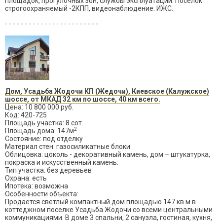
площадок, прогулочных зон, службы эксплуатации. Поселок
строгоохраняемый -2КПП, видеонаблюдение. ИЖС.
- - - - - - - - - - - - - - - - - - - - - - - -
Дом, Усадьба Жодочи КП (Жедочи), Киевское (Калужское)
шоссе, от МКАД 32 км по шоссе, 40 км всего.
Цена: 10 800 000 руб.
Код: 420-725
Площадь участка: 8 сот.
2
Площадь дома: 147м
Состояние: под отделку
Материал стен: газосиликатные блоки
Облицовка: цоколь - декоративный камень, дом – штукатурка,
покраска и искусственный камень.
Тип участка: без деревьев
Охрана: есть
Ипотека: возможна
Особенности объекта:
Продается светлый компактный дом площадью 147 кв.м в
коттеджном поселке Усадьба Жодочи со всеми центральными
коммуникациями. В доме 3 спальни, 2 санузла, гостиная, кухня,