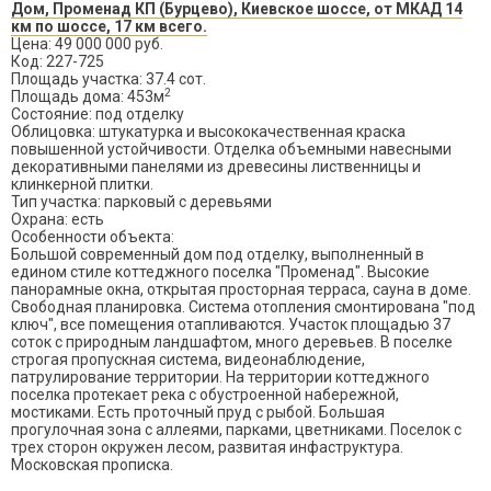
Дом, Променад КП (Бурцево), Киевское шоссе, от МКАД 14
км по шоссе, 17 км всего.
Цена: 49 000 000 руб.
Код: 227-725
Площадь участка: 37.4 сот.
2
Площадь дома: 453м
Состояние: под отделку
Облицовка: штукатурка и высококачественная краска
повышенной устойчивости. Отделка объемными навесными
декоративными панелями из древесины лиственницы и
клинкерной плитки.
Тип участка: парковый с деревьями
Охрана: есть
Особенности объекта:
Большой современный дом под отделку, выполненный в
едином стиле коттеджного поселка "Променад". Высокие
панорамные окна, открытая просторная терраса, сауна в доме.
Свободная планировка. Система отопления смонтирована "под
ключ", все помещения отапливаются. Участок площадью 37
соток с природным ландшафтом, много деревьев. В поселке
строгая пропускная система, видеонаблюдение,
патрулирование территории. На территории коттеджного
поселка протекает река с обустроенной набережной,
мостиками. Есть проточный пруд с рыбой. Большая
прогулочная зона с аллеями, парками, цветниками. Поселок с
трех сторон окружен лесом, развитая инфаструктура.
Московская прописка.