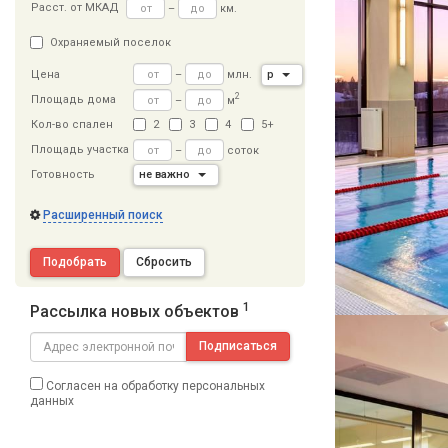
Расст
.
от МКАД
–
км.
Охраняемый поселок
–
млн.
р
Цена
2
Площадь дома
–
м
Кол-во спален
2
3
4
5+
Площадь участка
–
соток
Готовность
не важно
Расширенный поиск
Подобрать
Сбросить
1
Рассылка новых объектов
Подписаться
Согласен на обработку персональных
данных