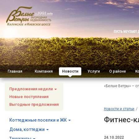
Главная
Компания
Новости
Услуги
О районе
К
«Белые Ветры» – с
Предложения недели
Новые поступления
Выгодные предложения
Новости и статьи
Фитнес-к
Коттеджные поселки и ЖК
Дома, коттеджи
24.10.2022
Таунхаусы