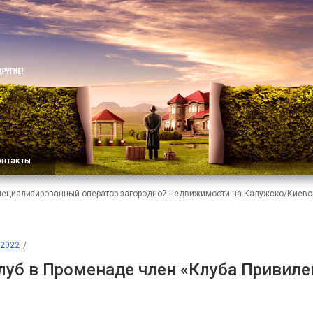
онтакты
пециализированный оператор загородной недвижимости на Калужско/Киевс
2022
луб в Променаде член «Клуба Привил