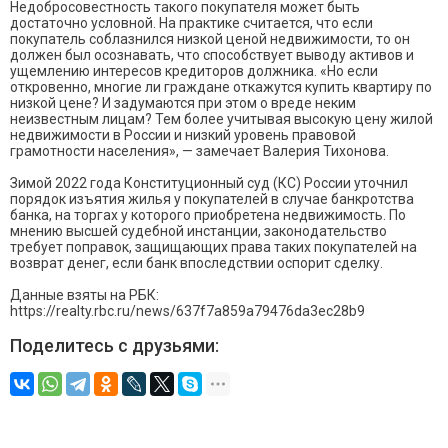
Недобросовестность такого покупателя может быть
достаточно условной. На практике считается, что если
покупатель соблазнился низкой ценой недвижимости, то он
должен был осознавать, что способствует выводу активов и
ущемлению интересов кредиторов должника. «Но если
откровенно, многие ли граждане откажутся купить квартиру по
низкой цене? И задумаются при этом о вреде неким
неизвестным лицам? Тем более учитывая высокую цену жилой
недвижимости в России и низкий уровень правовой
грамотности населения», — замечает Валерия Тихонова.
Зимой 2022 года Конституционный суд (КС) России уточнил
порядок изъятия жилья у покупателей в случае банкротства
банка, на торгах у которого приобретена недвижимость. По
мнению высшей судебной инстанции, законодательство
требует поправок, защищающих права таких покупателей на
возврат денег, если банк впоследствии оспорит сделку.
Данные взяты на РБК:
https://realty.rbc.ru/news/637f7a859a79476da3ec28b9
Поделитесь с друзьями: