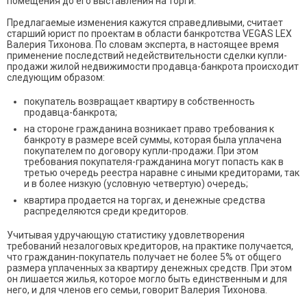
помещения до его выставления на торги.
Предлагаемые изменения кажутся справедливыми, считает
cтарший юрист по проектам в области банкротства VEGAS LEX
Валерия Тихонова. По словам эксперта, в настоящее время
применение последствий недействительности сделки купли-
продажи жилой недвижимости продавца-банкрота происходит
следующим образом:
покупатель возвращает квартиру в собственность
продавца-банкрота;
на стороне гражданина возникает право требования к
банкроту в размере всей суммы, которая была уплачена
покупателем по договору купли-продажи. При этом
требования покупателя-гражданина могут попасть как в
третью очередь реестра наравне с иными кредиторами, так
и в более низкую (условную четвертую) очередь;
квартира продается на торгах, и денежные средства
распределяются среди кредиторов.
Учитывая удручающую статистику удовлетворения
требований незалоговых кредиторов, на практике получается,
что гражданин-покупатель получает не более 5% от общего
размера уплаченных за квартиру денежных средств. При этом
он лишается жилья, которое могло быть единственным и для
него, и для членов его семьи, говорит Валерия Тихонова.