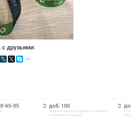
 с друзьями:
10-65-05
доб. 100
до
ый
отдел новых коттеджных поселков
отде
(первичного рынка)
(вто