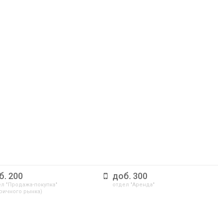
б. 200
доб. 300
л "Продажа-покупка"
отдел "Аренда"
ричного рынка)