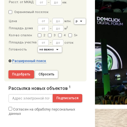
Расст
.
от МКАД
–
км.
Охраняемый поселок
–
млн.
р
Цена
2
Площадь дома
–
м
Кол-во спален
2
3
4
5+
Площадь участка
–
соток
Готовность
не важно
Расширенный поиск
Подобрать
Сбросить
1
Рассылка новых объектов
Подписаться
Согласен на обработку персональных
данных