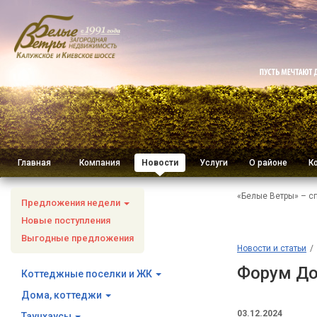
Главная
Компания
Новости
Услуги
О районе
К
«Белые Ветры» – с
Предложения недели
Новые поступления
Выгодные предложения
Новости и статьи
Форум До
Коттеджные поселки и ЖК
Дома, коттеджи
03.12.2024
Таунхаусы