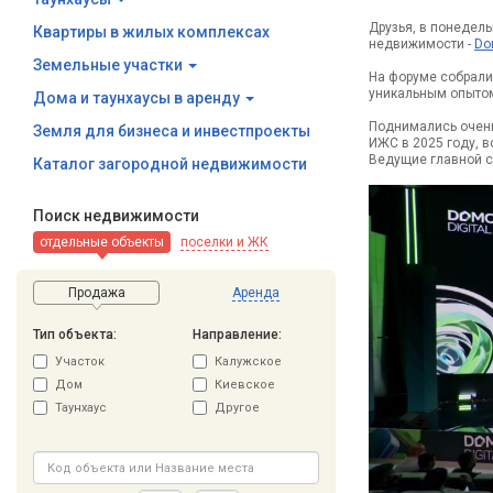
Друзья, в понедел
Квартиры в жилых комплексах
недвижимости -
Do
Земельные участки
На форуме собрали
уникальным опытом
Дома и таунхаусы в аренду
Поднимались очень
Земля для бизнеса и инвестпроекты
ИЖС в 2025 году, в
Ведущие главной с
Каталог загородной недвижимости
Поиск недвижимости
отдельные объекты
поселки и ЖК
Продажа
Аренда
Тип объекта:
Направление:
Участок
Калужское
Дом
Киевское
Таунхаус
Другое