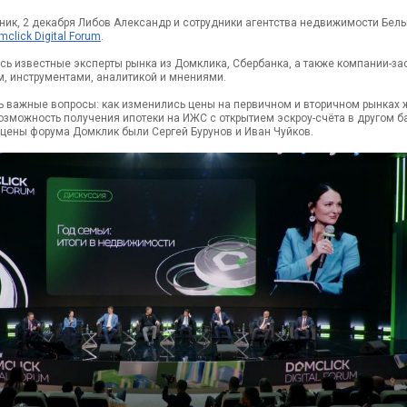
ьник, 2 декабря Либов Александр и сотрудники агентства недвижимости Бе
mclick Digital Forum
.
сь известные эксперты рынка из Домклика, Сбербанка, а также компании-за
, инструментами, аналитикой и мнениями.
 важные вопросы: как изменились цены на первичном и вторичном рынках ж
озможность получения ипотеки на ИЖС с открытием эскроу-счёта в другом ба
цены форума Домклик были Сергей Бурунов и Иван Чуйков.