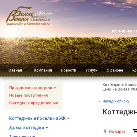
Главная
Компания
Новости
Услуги
О районе
Ко
Коттеджный посе
Предложения недели
цены на дома и уча
Новые поступления
н
азад к списку
Выгодные предложения
Коттеджн
Коттеджные поселки и ЖК
Дома, коттеджи
На карте
Таунхаусы