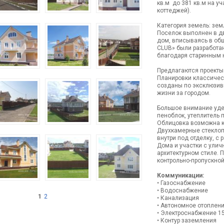
кв.м до 381 кв.м на уч
коттеджей).
Категория земель: зем
Поселок выполнен в дв
дом, вписываясь в об
CLUB» были разработа
благодаря старинным н
Предлагаются проекты 
Планировки классичес
созданы по эксклюзив
жизни за городом.
Большое внимание удел
пеноблок, утеплитель 
Облицовка возможна ка
Двухкамерные стеклоп
внутри под отделку, 
Дома и участки с ули
архитектурном стиле. 
контрольно-пропускной
Коммуникации:
• Газоснабжение
• Водоснабжение
1
2
• Канализация
• Автономное отоплен
• Электроснабжение 15
• Контур заземления