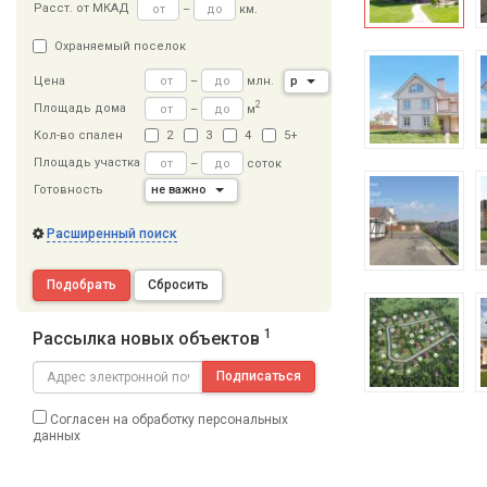
Расст
.
от МКАД
–
км.
Охраняемый поселок
–
млн.
р
Цена
2
Площадь дома
–
м
Кол-во спален
2
3
4
5+
Площадь участка
–
соток
Готовность
не важно
Расширенный поиск
Подобрать
Сбросить
1
Рассылка новых объектов
Подписаться
Согласен на обработку персональных
данных