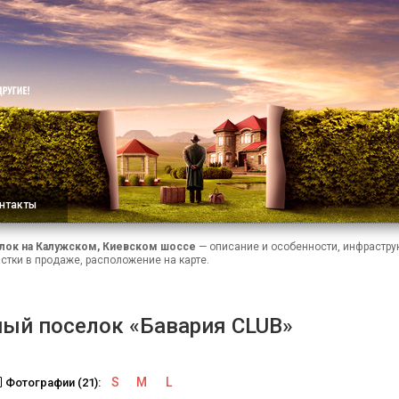
нтакты
лок на Калужском, Киевском шоссе
— описание и особенности, инфраструк
стки в продаже, расположение на карте.
ый поселок «Бавария CLUB»
S
M
L
Фотографии (21):