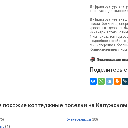
Инфраструктура внутр
эксплуатации, широки
Инфраструктура внеш
школа, больница, спорт
красоты и здоровья. Ф
«Кнакер», аптеки, банк
1 км находится торгов
подсобное хозяйство. 
Министерства Обороны
Конноспортивный комп
Близлежащие шко
Поделитесь с
 похожие коттеджные поселки на Калужском
76)
бизнес-класса
(83)
ные
(48)