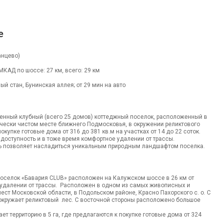
е
анцево)
 МКАД по шоссе: 27 км, всего: 29 км
ый стан, Бунинская аллея; от 29 мин на авто
менный клубный (всего 25 домов) коттеджный поселок, расположенный в
чески чистом месте ближнего Подмосковья, в окружении реликтового
окупке готовые дома от 316 до 381 кв.м на участках от 14 до 22 соток.
доступность и в тоже время комфортное удалении от трассы.
 позволяет насладиться уникальным природным ландшафтом поселка.
оселок «Бавария CLUB» расположен на Калужском шоссе в 26 км от
удалении от трассы. Расположен в одном из самых живописных и
ест Московской области, в Подольском районе, Красно Пахорского с. о. С
 окружает реликтовый лес. С восточной стороны расположено большое
ет территорию в 5 га, где предлагаются к покупке готовые дома от 324