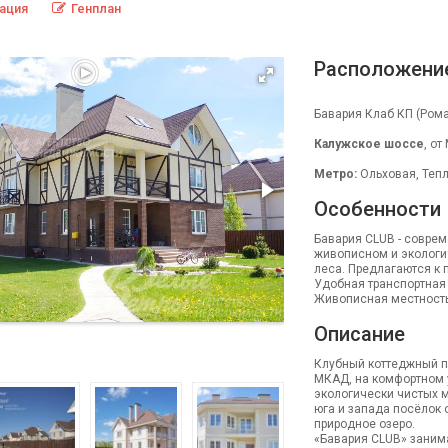
ация
Генплан
Расположени
Бавария Клаб КП (Ром
Калужское шоссе
, от
Метро:
Ольховая, Тепл
Особенности
Бавария CLUB - совре
живописном и экологи
леса. Предлагаются к п
Удобная транспортная 
Живописная местность
Описание
Клубный коттеджный п
МКАД, на комфортном 
экологически чистых м
юга и запада посёлок
природное озеро.
«Бавария CLUB» занима