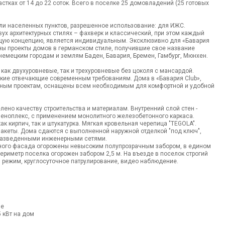
астках от 14 до 22 соток. Всего в поселке 25 домовладений (25 готовых
ли населенных пунктов, разрешенное использование: для ИЖС.
ух архитектурных стилях – фахверк и классический, при этом каждый
щую концепцию, является индивидуальным. Эксклюзивно для «Бавария
ны проекты домов в германском стиле, получившие свое название
емецким городам и землям Баден, Бавария, Бремен, Гамбург, Мюнхен.
как двухуровневые, так и трехуровневые без цоколя с мансардой.
кие отвечающие современным требованиям. Дома в «Бавария Club»,
ным проектам, оснащены всем необходимым для комфортной и удобной
ено качеству строительства и материалам. Внутренний слой стен -
пеноплекс, с применением монолитного железобетонного каркаса.
к кирпич, так и штукатурка. Мягкая кровельная черепица "TEGOLA".
акеты. Дома сдаются с выполненной наружной отделкой "под ключ",
с разведенными инженерными сетями.
чного фасада огорожены невысоким полупрозрачным забором, в едином
Периметр поселка огорожен забором 2,5 м. На въезде в поселок строгий
 режим, круглосуточное патрулирование, видео наблюдение.
ие
 кВт на дом