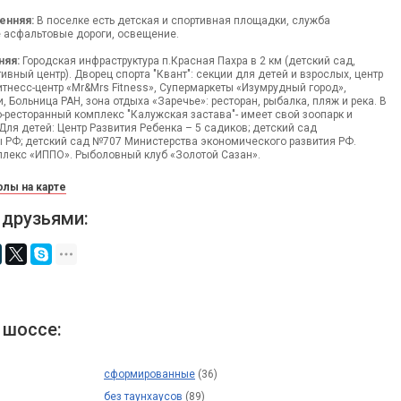
енняя:
В поселке есть детская и спортивная площадки, служба
е асфальтовые дороги, освещение.
няя:
Городская инфраструктура п.Красная Пахра в 2 км (детский сад,
ивный центр). Дворец спорта "Квант": секции для детей и взрослых, центр
итнесс-центр «Mr&Mrs Fitness», Супермаркеты «Изумрудный город»,
и, Больница РАН, зона отдыха «Заречье»: ресторан, рыбалка, пляж и река. В
о-ресторанный комплекс "Калужская застава"- имеет свой зоопарк и
Для детей: Центр Развития Ребенка – 5 садиков; детский сад
 РФ; детский сад №707 Министерства экономического развития РФ.
лекс «ИППО». Рыболовный клуб «Золотой Сазан».
лы на карте
 друзьями:
 шоссе:
сформированные
(36)
без таунхаусов
(89)