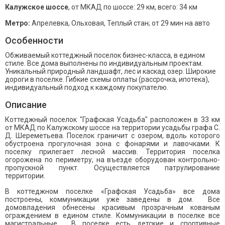
Калужское шоссе
, от МКАД по шоссе: 29 км, всего: 34 км
Метро:
Апрелевка, Ольховая, Теплый стан; от 29 мин на авто
Особенности
Обживаемый коттеджный поселок бизнес-класса, в едином
стиле. Все дома выполнены по индивидуальным проектам.
Уникальный природный ландшафт, лес и каскад озер. Широкие
дороги в поселке. Гибкие схемы оплаты (рассрочка, ипотека),
индивидуальный подход к каждому покупателю.
Описание
Коттеджный поселок "Графская Усадьба" расположен в 33 км
от МКАД по Калужскому шоссе на территории усадьбы графа С.
Д. Шереметьева. Поселок граничит с озером, вдоль которого
обустроена прогулочная зона с фонарями и лавочками. К
поселку прилегает лесной массив. Территория поселка
огорожена по периметру, на въезде оборудован контрольно-
пропускной пункт. Осуществляется патрулирование
территории.
В коттеджном поселке «Графская Усадьба» все дома
построены, коммуникации уже заведены в дом. Все
домовладения обнесены красивым прозрачным кованым
ограждением в едином стиле. Коммуникации в поселке все
магистральные. В поселке есть детские и спортивные