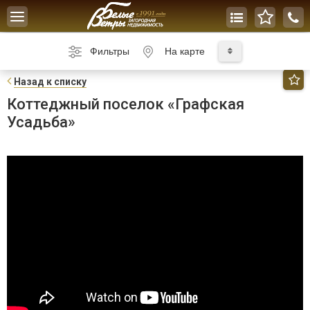
Toggle
navigation
Фильтры
На карте
Н
азад к списку
Коттеджный поселок «Графская
Усадьба»