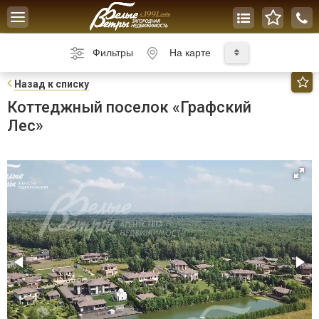
Toggle
navigation
Фильтры
На карте
Н
азад к списку
Коттеджный поселок «Графский
Лес»