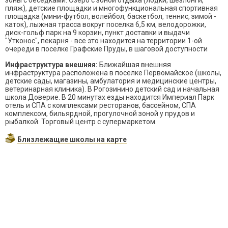
зоны с беседками. Озеро с зоной отдыха (лодки, шезлонги,
пляж), детские площадки и многофункциональная спортивная
площадка (мини-футбол, волейбол, баскетбол, теннис, зимой -
каток), лыжная трасса вокруг поселка 6,5 км, велодорожки,
диск-гольф парк на 9 корзин, пункт доставки и выдачи
"Утконос", пекарня - все это находится на территории 1-ой
очереди в поселке Графские Пруды, в шаговой доступности
Инфраструктура внешняя:
Ближайшая внешняя
инфраструктура расположена в поселке Первомайское (школы,
детские сады, магазины, амбулатория и медицинские центры,
ветеринарная клиника). В Рогозинино детский сад и начальная
школа Доверие. В 20 минутах езды находится Империал Парк
отель и СПА с комплексами ресторанов, бассейном, СПА
комплексом, бильярдной, прогулочной зоной у прудов и
рыбалкой. Торговый центр с супермаркетом.
Близлежащие школы на карте