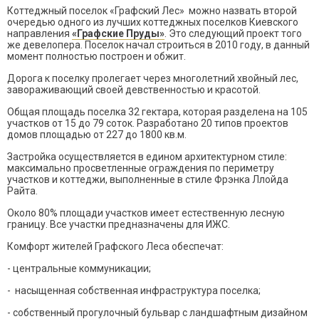
Коттеджный поселок «Графский Лес» можно назвать второй
очередью одного из лучших коттеджных поселков Киевского
направления
«Графские Пруды»
. Это следующий проект того
же девелопера. Поселок начал строиться в 2010 году, в данный
момент полностью построен и обжит.
Дорога к поселку пролегает через многолетний хвойный лес,
завораживающий своей девственностью и красотой.
Общая площадь поселка 32 гектара, которая разделена на 105
участков от 15 до 79 соток. Разработано 20 типов проектов
домов площадью от 227 до 1800 кв.м.
Застройка осуществляется в едином архитектурном стиле:
максимально просветленные ограждения по периметру
участков и коттеджи, выполненные в стиле Фрэнка Ллойда
Райта.
Около 80% площади участков имеет естественную лесную
границу. Все участки предназначены для ИЖС.
Комфорт жителей Графского Леса обеспечат:
- центральные коммуникации;
- насыщенная собственная инфраструктура поселка;
- собственный прогулочный бульвар с ландшафтным дизайном