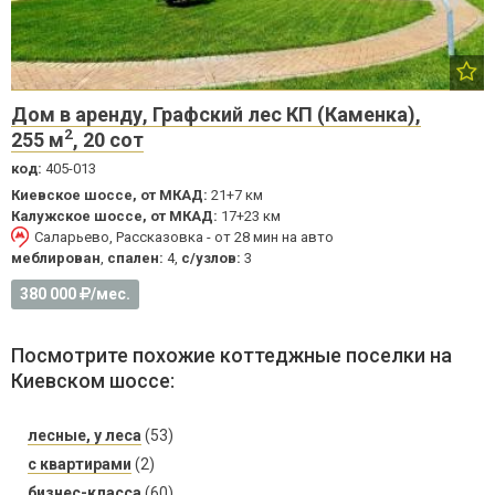
Дом в аренду, Графский лес КП (Каменка),
2
255 м
, 20 сот
код:
405-013
Киевское шоссе, от МКАД:
21+7 км
Калужское шоссе, от МКАД:
17+23 км
Саларьево, Рассказовка - от 28 мин на авто
меблирован
,
спален:
4,
с/узлов:
3
380 000
/мес.
Посмотрите похожие коттеджные поселки на
Киевском шоссе:
лесные, у леса
(53)
с квартирами
(2)
бизнес-класса
(60)