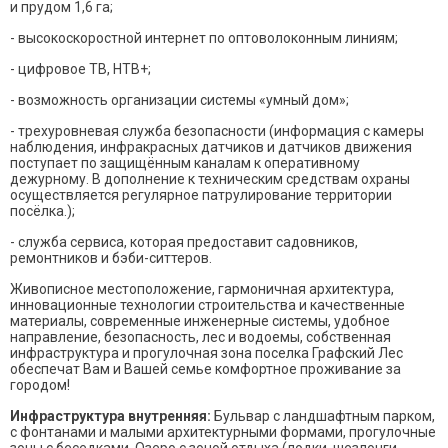
и прудом 1,6 га;
- высокоскоростной интернет по оптоволоконным линиям;
- цифровое ТВ, НТВ+;
- возможность организации системы «умный дом»;
- трехуровневая служба безопасности (информация с камеры
наблюдения, инфракрасных датчиков и датчиков движения
поступает по защищённым каналам к оперативному
дежурному. В дополнение к техническим средствам охраны
осуществляется регулярное патрулирование территории
посёлка.);
- служба сервиса, которая предоставит садовников,
ремонтников и бэби-ситтеров.
Живописное местоположение, гармоничная архитектура,
инновационные технологии строительства и качественные
материалы, современные инженерные системы, удобное
направление, безопасность, лес и водоемы, собственная
инфраструктура и прогулочная зона поселка Графский Лес
обеспечат Вам и Вашей семье комфортное проживание за
городом!
Инфраструктура внутренняя:
Бульвар с ландшафтным парком,
с фонтанами и малыми архитектурными формами, прогулочные