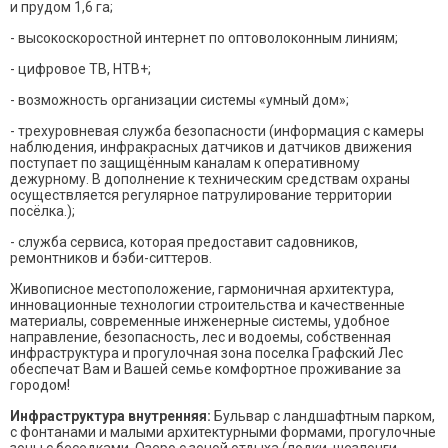
и прудом 1,6 га;
- высокоскоростной интернет по оптоволоконным линиям;
- цифровое ТВ, НТВ+;
- возможность организации системы «умный дом»;
- трехуровневая служба безопасности (информация с камеры
наблюдения, инфракрасных датчиков и датчиков движения
поступает по защищённым каналам к оперативному
дежурному. В дополнение к техническим средствам охраны
осуществляется регулярное патрулирование территории
посёлка.);
- служба сервиса, которая предоставит садовников,
ремонтников и бэби-ситтеров.
Живописное местоположение, гармоничная архитектура,
инновационные технологии строительства и качественные
материалы, современные инженерные системы, удобное
направление, безопасность, лес и водоемы, собственная
инфраструктура и прогулочная зона поселка Графский Лес
обеспечат Вам и Вашей семье комфортное проживание за
городом!
Инфраструктура внутренняя:
Бульвар с ландшафтным парком,
с фонтанами и малыми архитектурными формами, прогулочные