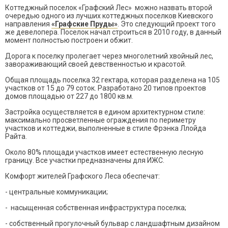
Коттеджный поселок «Графский Лес» можно назвать второй
очередью одного из лучших коттеджных поселков Киевского
направления
«Графские Пруды»
. Это следующий проект того
же девелопера. Поселок начал строиться в 2010 году, в данный
момент полностью построен и обжит.
Дорога к поселку пролегает через многолетний хвойный лес,
завораживающий своей девственностью и красотой.
Общая площадь поселка 32 гектара, которая разделена на 105
участков от 15 до 79 соток. Разработано 20 типов проектов
домов площадью от 227 до 1800 кв.м.
Застройка осуществляется в едином архитектурном стиле:
максимально просветленные ограждения по периметру
участков и коттеджи, выполненные в стиле Фрэнка Ллойда
Райта.
Около 80% площади участков имеет естественную лесную
границу. Все участки предназначены для ИЖС.
Комфорт жителей Графского Леса обеспечат:
- центральные коммуникации;
- насыщенная собственная инфраструктура поселка;
- собственный прогулочный бульвар с ландшафтным дизайном