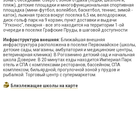
зоны с беседками. Озеро с зоной отдыха (лодки, шезлонги,
пляж), детские площадки и многофункциональная спортивная
площадка (мини-футбол, волейбол, баскетбол, теннис, зимой -
каток), лыжная трасса вокруг поселка 6,5 км, велодорожки,
диск-гольф парк на 9 корзин, пункт доставки и выдачи
"Утконос", пекарня - все это находится на территории 1-ой
очереди в поселке Графские Пруды, в шаговой доступности
Инфраструктура внешняя:
Ближайшая внешняя
инфраструктура расположена в поселке Первомайское (школы,
детские сады, магазины, амбулатория и медицинские центры,
ветеринарная клиника). В Рогозинино детский сад и начальная
школа Доверие. В 20 минутах езды находится Империал Парк
отель и СПА с комплексами ресторанов, бассейном, СПА
комплексом, бильярдной, прогулочной зоной у прудов и
рыбалкой. Торговый центр с супермаркетом.
Близлежащие школы на карте