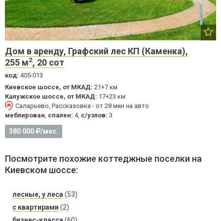
Дом в аренду, Графский лес КП (Каменка),
2
255 м
, 20 сот
код:
405-013
Киевское шоссе, от МКАД:
21+7 км
Калужское шоссе, от МКАД:
17+23 км
Саларьево, Рассказовка - от 28 мин на авто
меблирован
,
спален:
4,
с/узлов:
3
380 000
/мес.
Посмотрите похожие коттеджные поселки на
Киевском шоссе:
лесные, у леса
(53)
с квартирами
(2)
бизнес-класса
(60)