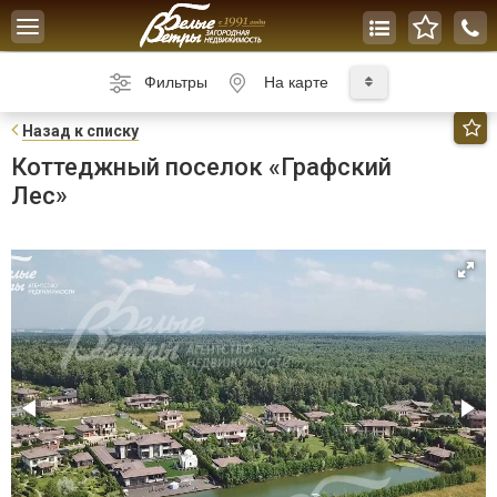
Toggle
navigation
Фильтры
На карте
Н
азад к списку
Коттеджный поселок «Графский
Лес»