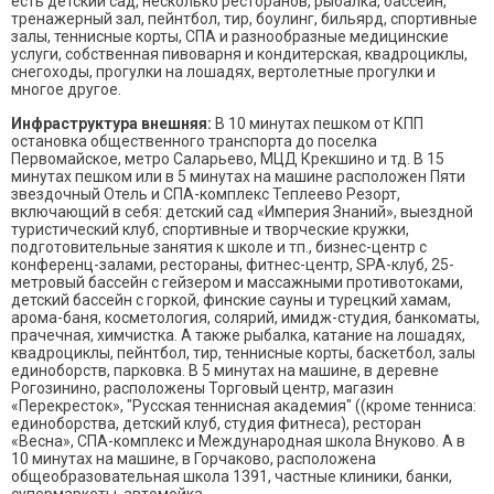
есть детский сад, несколько ресторанов, рыбалка, бассейн,
тренажерный зал, пейнтбол, тир, боулинг, бильярд, спортивные
залы, теннисные корты, СПА и разнообразные медицинские
услуги, собственная пивоварня и кондитерская, квадроциклы,
снегоходы, прогулки на лошадях, вертолетные прогулки и
многое другое.
Инфраструктура внешняя:
В 10 минутах пешком от КПП
остановка общественного транспорта до поселка
Первомайское, метро Саларьево, МЦД Крекшино и тд. В 15
минутах пешком или в 5 минутах на машине расположен Пяти
звездочный Отель и СПА-комплекс Теплеево Резорт,
включающий в себя: детский сад «Империя Знаний», выездной
туристический клуб, спортивные и творческие кружки,
подготовительные занятия к школе и тп., бизнес-центр с
конференц-залами, рестораны, фитнес-центр, SPA-клуб, 25-
метровый бассейн с гейзером и массажными противотоками,
детский бассейн с горкой, финские сауны и турецкий хамам,
арома-баня, косметология, солярий, имидж-студия, банкоматы,
прачечная, химчистка. А также рыбалка, катание на лошадях,
квадроциклы, пейнтбол, тир, теннисные корты, баскетбол, залы
единоборств, парковка. В 5 минутах на машине, в деревне
Рогозинино, расположены Торговый центр, магазин
«Перекресток», "Русская теннисная академия" ((кроме тенниса:
единоборства, детский клуб, студия фитнеса), ресторан
«Весна», СПА-комплекс и Международная школа Внуково. А в
10 минутах на машине, в Горчаково, расположена
общеобразовательная школа 1391, частные клиники, банки,
супермаркеты, автомойка.