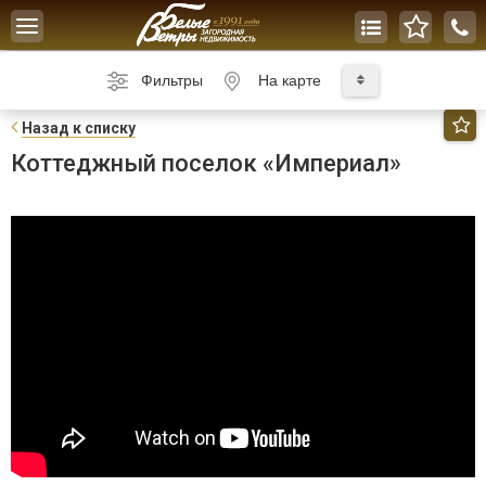
Toggle
navigation
Фильтры
На карте
Н
азад к списку
Коттеджный поселок «Империал»