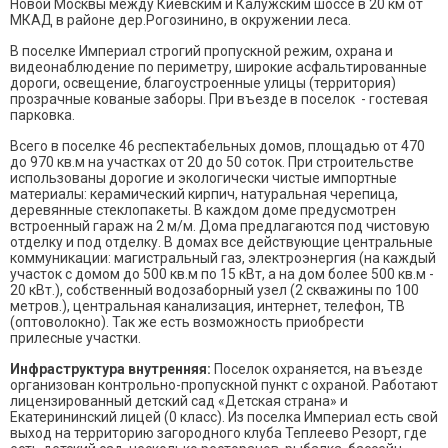
Новой Москвы между Киевским и Калужским шоссе в 20 км от
МКАД в районе дер.Рогозинино, в окружении леса.
В поселке Империал строгий пропускной режим, охрана и
видеонаблюдение по периметру, широкие асфальтированные
дороги, освещение, благоустроенные улицы (территория)
прозрачные кованые заборы. При въезде в поселок - гостевая
парковка.
Всего в поселке 46 респектабельных домов, площадью от 470
до 970 кв.м на участках от 20 до 50 соток. При строительстве
использованы дорогие и экологически чистые импортные
материалы: керамический кирпич, натуральная черепица,
деревянные стеклопакеты. В каждом доме предусмотрен
встроенный гараж на 2 м/м. Дома предлагаются под чистовую
отделку и под отделку. В домах все действующие центральные
коммуникации: магистральный газ, электроэнергия (на каждый
участок с домом до 500 кв.м по 15 кВт, а на дом более 500 кв.м -
20 кВт.), собственный водозаборный узел (2 скважины по 100
метров.), центральная канализация, интернет, телефон, ТВ
(оптоволокно). Так же есть возможность приобрести
прилесные участки.
Инфраструктура внутренняя:
Поселок охраняется, на въезде
организован контрольно-пропускной пункт с охраной. Работают
лицензированный детский сад «Детская страна» и
Екатерининский лицей (0 класс). Из поселка Империал есть свой
выход на территорию загородного клуба Теплеево Резорт, где