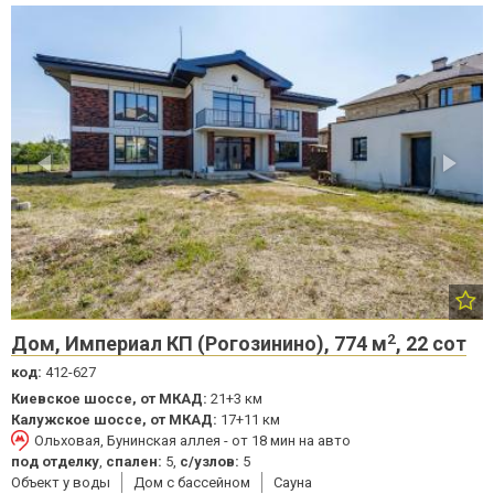
2
Дом, Империал КП (Рогозинино), 774 м
, 22 сот
код:
412-627
Киевское шоссе, от МКАД:
21+3 км
Калужское шоссе, от МКАД:
17+11 км
Ольховая, Бунинская аллея - от 18 мин на авто
под отделку
,
спален:
5,
с/узлов:
5
Объект у воды
Дом с бассейном
Cауна