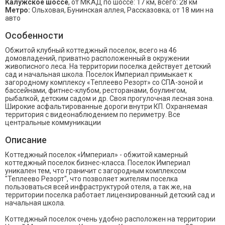
Калужское шоссе
, от МКАД по шоссе: 17 км, всего: 28 км
Метро:
Ольховая, Бунинская аллея, Рассказовка; от 18 мин на
авто
Особенности
Обжитой клубный коттеджный поселок, всего на 46
домовладений, приватно расположенный в окружении
живописного леса. На территории поселка действует детский
сад и начальная школа. Поселок Империал примыкает к
загородному комплексу «Теплеево Резорт» со СПА-зоной и
бассейнами, фитнес-клубом, ресторанами, боулингом,
рыбалкой, детским садом и др. Своя прогулочная лесная зона.
Широкие асфальтированные дороги внутри КП. Охраняемая
территория с видеонаблюдением по периметру. Все
центральные коммуникации
Описание
Коттеджный поселок «Империал» - обжитой камерный
коттеджный поселок бизнес-класса. Поселок Империал
уникален тем, что граничит с загородным комплексом
"Теплеево Резорт", что позволяет жителям поселка
пользоваться всей инфраструктурой отеля, а так же, на
территории поселка работает лицензированный детский сад и
начальная школа.
Коттеджный поселок очень удобно расположен на территории