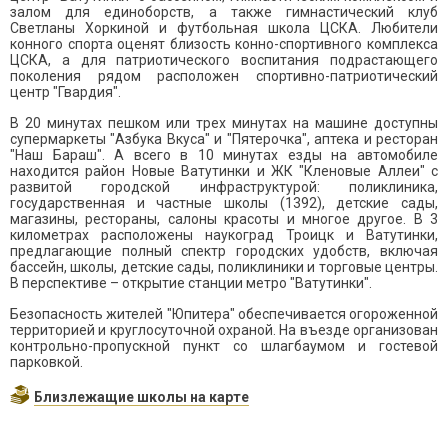
залом для единоборств, а также гимнастический клуб
Светланы Хоркиной и футбольная школа ЦСКА. Любители
конного спорта оценят близость конно-спортивного комплекса
ЦСКА, а для патриотического воспитания подрастающего
поколения рядом расположен спортивно-патриотический
центр "Гвардия".
В 20 минутах пешком или трех минутах на машине доступны
супермаркеты "Азбука Вкуса" и "Пятерочка", аптека и ресторан
"Наш Бараш". А всего в 10 минутах езды на автомобиле
находится район Новые Ватутинки и ЖК "Кленовые Аллеи" с
развитой городской инфраструктурой: поликлиника,
государственная и частные школы (1392), детские сады,
магазины, рестораны, салоны красоты и многое другое. В 3
километрах расположены наукоград Троицк и Ватутинки,
предлагающие полный спектр городских удобств, включая
бассейн, школы, детские сады, поликлиники и торговые центры.
В перспективе – открытие станции метро "Ватутинки".
Безопасность жителей "Юпитера" обеспечивается огороженной
территорией и круглосуточной охраной. На въезде организован
контрольно-пропускной пункт со шлагбаумом и гостевой
парковкой.
Близлежащие школы на карте