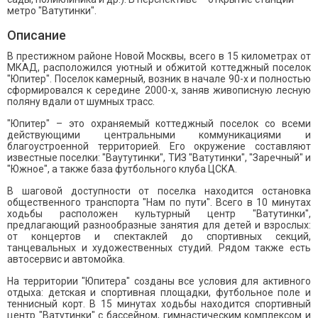
метро "Ватутинки".
Описание
В престижном районе Новой Москвы, всего в 15 километрах от
МКАД, расположился уютный и обжитой коттеджный поселок
"Юпитер". Поселок камерный, возник в начале 90-х и полностью
сформировался к середине 2000-х, заняв живописную лесную
поляну вдали от шумных трасс.
"Юпитер" – это охраняемый коттеджный поселок со всеми
действующими центральными коммуникациями и
благоустроенной территорией. Его окружение составляют
известные поселки: "Ваутутинки", ТИЗ "Ватутинки", "Заречный" и
"Южное", а также база футбольного клуба ЦСКА.
В шаговой доступности от поселка находится остановка
общественного транспорта "Нам по пути". Всего в 10 минутах
ходьбы расположен культурный центр "Ватутинки",
предлагающий разнообразные занятия для детей и взрослых:
от концертов и спектаклей до спортивных секций,
танцевальных и художественных студий. Рядом также есть
автосервис и автомойка.
На территории "Юпитера" созданы все условия для активного
отдыха: детская и спортивная площадки, футбольное поле и
теннисный корт. В 15 минутах ходьбы находится спортивный
центр "Ватутинки" с бассейном, гимнастическим комплексом и