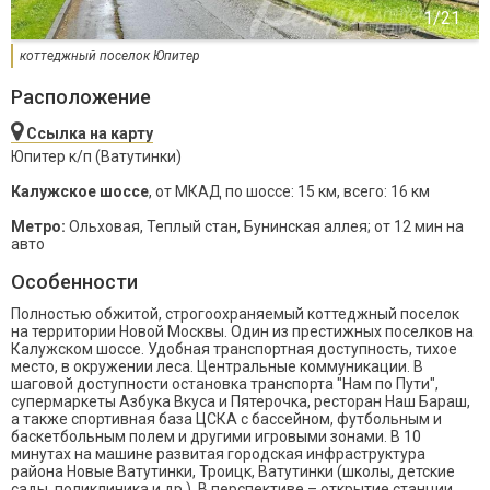
коттеджный поселок Юпитер
Расположение
Ссылка на карту
Юпитер к/п (Ватутинки)
Калужское шоссе
, от МКАД по шоссе: 15 км, всего: 16 км
Метро:
Ольховая, Теплый стан, Бунинская аллея; от 12 мин на
авто
Особенности
Полностью обжитой, строгоохраняемый коттеджный поселок
на территории Новой Москвы. Один из престижных поселков на
Калужском шоссе. Удобная транспортная доступность, тихое
место, в окружении леса. Центральные коммуникации. В
шаговой доступности остановка транспорта "Нам по Пути",
супермаркеты Азбука Вкуса и Пятерочка, ресторан Наш Бараш,
а также спортивная база ЦСКА с бассейном, футбольным и
баскетбольным полем и другими игровыми зонами. В 10
минутах на машине развитая городская инфраструктура
района Новые Ватутинки, Троицк, Ватутинки (школы, детские
сады, поликлиника и др.). В перспективе – открытие станции