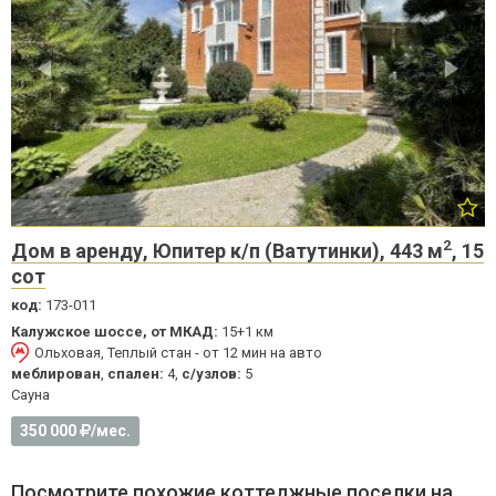
2
Дом в аренду, Юпитер к/п (Ватутинки), 443 м
, 15
сот
код:
173-011
Калужское шоссе, от МКАД:
15+1 км
Ольховая, Теплый стан - от 12 мин на авто
меблирован
,
спален:
4,
с/узлов:
5
Cауна
350 000
/мес.
Посмотрите похожие коттеджные поселки на