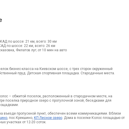
е
МКАД по шоссе: 21 км, всего: 30 км
КАД по шоссе: 22 км, всего: 26 км
казовка, Филатов луг; от 10 мин на авто
елок бизнес-класса на Киевском шоссе, с трех сторон окруженный
бственный пруд. Детская спортивная площадка. Стародачные места.
олос – обжитой поселок, расположенный в стародачном месте, на
нтре поселка природное озеро с прогулочной зоной, беседками для
лощадками.
на въезде пропускной пункт, обеспечен всеми коммуникациями. Вблизи
шино
, пос.Крекшино,
КП Лесное озеро
. Дома в поселке Колос площадью от
ных участках от 12-20 соток.