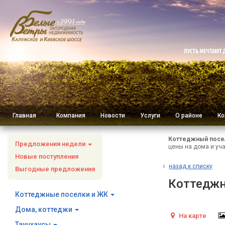
Главная
Компания
Новости
Услуги
О районе
Ко
Коттеджный посе
Предложения недели
цены на дома и уча
Новые поступления
н
азад к списку
Выгодные предложения
Коттеджн
Коттеджные поселки и ЖК
Дома, коттеджи
На карте
Таунхаусы