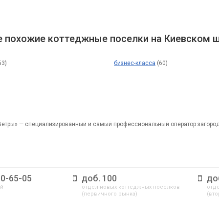
 похожие коттеджные поселки на Киевском ш
53)
бизнес-класса
(60)
Ветры» — специализированный и самый профессиональный оператор загоро
10-65-05
доб. 100
до
ый
отдел новых коттеджных поселков
отде
(первичного рынка)
(вто