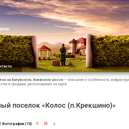
нтакты
лок на Калужском, Киевском шоссе
— описание и особенности, инфраструк
стки в продаже, расположение на карте.
ый поселок «Колос (п.Крекшино)»
S
M
L
Фотографии (13):