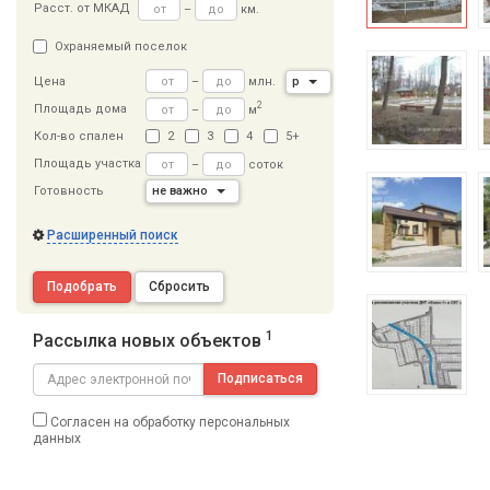
Расст
.
от МКАД
–
км.
Охраняемый поселок
–
млн.
р
Цена
2
Площадь дома
–
м
Кол-во спален
2
3
4
5+
Площадь участка
–
соток
Готовность
не важно
Расширенный поиск
Подобрать
Сбросить
1
Рассылка новых объектов
Подписаться
Согласен на обработку персональных
данных