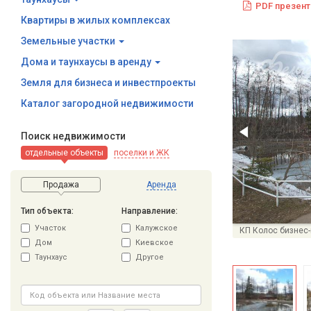
PDF презент
Квартиры в жилых комплексах
Земельные участки
Дома и таунхаусы в аренду
Земля для бизнеса и инвестпроекты
Каталог загородной недвижимости
Поиск недвижимости
отдельные объекты
поселки и ЖК
Продажа
Аренда
Тип объекта:
Направление:
Участок
Калужское
КП Колос бизнес-
Дом
Киевское
Таунхаус
Другое