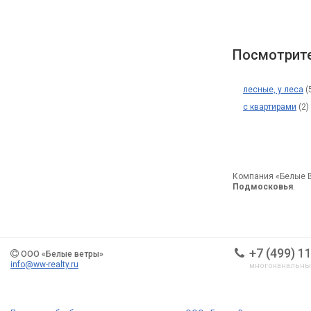
Посмотрите
лесные, у леса
(
с квартирами
(2)
Компания «Белые 
Подмосковья
.
+7 (499) 1
ООО «Белые ветры»
info@ww-realty.ru
многоканальн