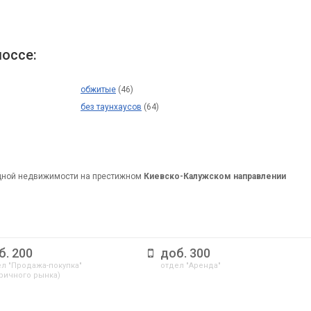
оссе:
обжитые
(46)
без таунхаусов
(64)
дной недвижимости на престижном
Киевско-Калужском направлении
б. 200
доб. 300
л "Продажа-покупка"
отдел "Аренда"
ричного рынка)