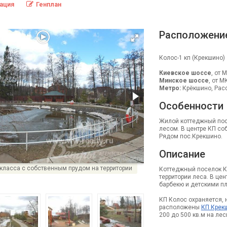
ация
Генплан
Расположени
Колос-1 кп (Крекшино)
Киевское шоссе
, от 
Минское шоссе
, от М
Метро:
Крёкшино, Расс
Особенности
Жилой коттеджный пос
лесом. В центре КП со
Рядом пос.Крекшино.
Описание
класса с собственным прудом на территории
Коттеджный поселок К
территории леса. В це
барбекю и детскими п
КП Колос охраняется, 
расположены
КП Крек
200 до 500 кв.м на лес