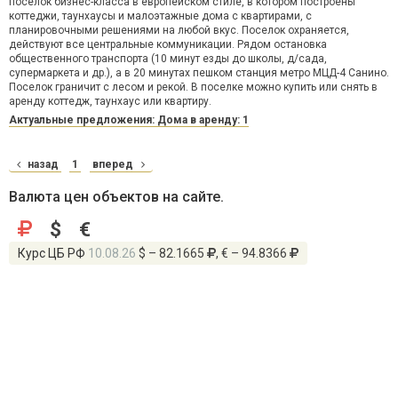
поселок бизнес-класса в европейском стиле, в котором построены
коттеджи, таунхаусы и малоэтажные дома с квартирами, с
планировочными решениями на любой вкус. Поселок охраняется,
действуют все центральные коммуникации. Рядом остановка
общественного транспорта (10 минут езды до школы, д/сада,
супермаркета и др.), а в 20 минутах пешком станция метро МЦД-4 Санино.
Поселок граничит с лесом и рекой. В поселке можно купить или снять в
аренду коттедж, таунхаус или квартиру.
Актуальные предложения: Дома в аренду: 1
назад
1
вперед
Валюта цен объектов на сайте.
$
€
Курс ЦБ РФ
10.08.26
$ – 82.1665
, € – 94.8366