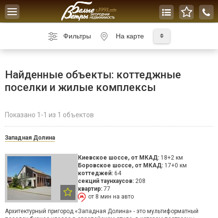
Toggle
navigation
Фильтры
На карте
Найденные объекты: коттеджные
поселки и жилые комплексы
Показано 1-1 из 1 объектов
Западная Долина
Киевское шоссе
, от МКАД:
18+2 км
Боровское шоссе
, от МКАД:
17+0 км
коттеджей:
64
секций таунхаусов:
208
квартир:
77
от 8 мин на авто
Архитектурный пригород «Западная Долина» - это мультиформатный