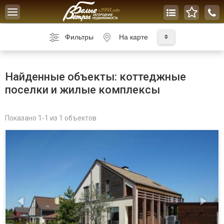
Toggle
navigation
Фильтры
На карте
Найденные объекты: коттеджные
поселки и жилые комплексы
Показано 1-1 из 1 объектов