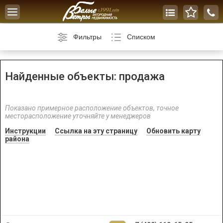
Toggle
navigation
Фильтры
Списком
Найденные объекты: продажа
Показано примерное расположение объектов, точное
месторасположение уточняйте у менеджеров
Инструкции
Ссылка на эту страницу
Обновить карту
района