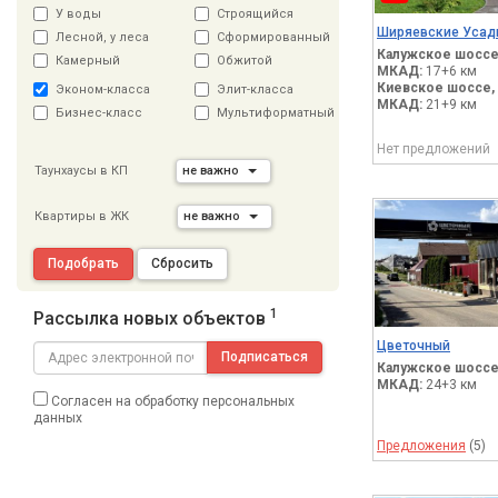
У воды
Строящийся
Ширяевские Усад
Лесной, у леса
Сформированный
Калужское шоссе
Камерный
Обжитой
МКАД:
17+6 км
Киевское шоссе,
Эконом-класса
Элит-класса
МКАД:
21+9 км
Бизнес-класс
Мультиформатный
Нет предложений
Таунхаусы в КП
не важно
Квартиры в ЖК
не важно
Подобрать
Сбросить
1
Рассылка новых объектов
Цветочный
Подписаться
Калужское шоссе
МКАД:
24+3 км
Согласен на обработку персональных
данных
Предложения
(5)