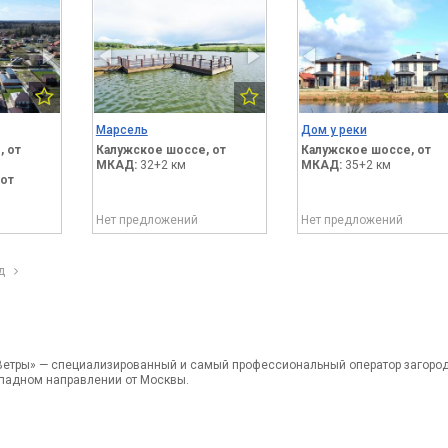
Марсель
Дом у реки
,
от
Калужское шоссе,
от
Калужское шоссе,
от
МКАД:
32+2 км
МКАД:
35+2 км
от
Нет предложений
Нет предложений
ед
етры» — специализированный и самый профессиональный оператор загоро
падном направлении от Москвы.