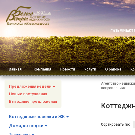
Главная
Компания
Новости
Услуги
О районе
Ко
Агентство недвижи
Предложения недели
направлениях.
Новые поступления
Выгодные предложения
Коттеджн
Коттеджные поселки и ЖК
Сортировать по:
Дома, коттеджи
Таунхаусы