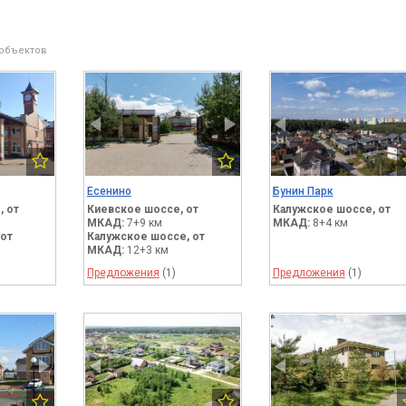
 объектов
Есенино
Бунин Парк
,
от
Киевское шоссе,
от
Калужское шоссе,
от
МКАД:
7+9 км
МКАД:
8+4 км
от
Калужское шоссе,
от
МКАД:
12+3 км
Предложения
(1)
Предложения
(1)