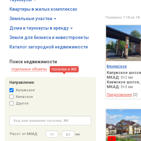
Квартиры в жилых комплексах
Показано 1-18 из 18
Земельные участки
Дома и таунхаусы в аренду
Земля для бизнеса и инвестпроекты
Каталог загородной недвижимости
Поиск недвижимости
Вяземское
отдельные объекты
поселки и ЖК
Калужское шоссе
МКАД:
3+2 км
Киевское шоссе,
Направление:
МКАД:
3+3 км
Калужское
Предложения
(2)
Киевское
Другое
Расст. от МКАД
–
км.