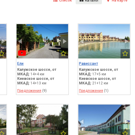
Список
Каталог
На карте
Ели
Рависсант
Калужское шоссе,
от
Калужское шоссе,
от
МКАД:
14+4 км
МКАД:
17+5 км
Киевское шоссе,
от
Киевское шоссе,
от
МКАД:
14+13 км
МКАД:
21+12 км
Предложения
(9)
Предложения
(1)