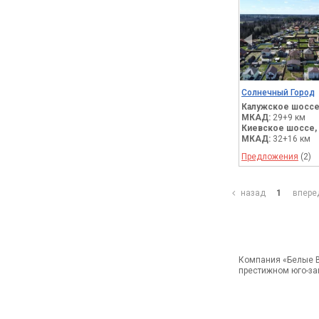
Солнечный Город
Калужское шоссе
МКАД:
29+9 км
Киевское шоссе,
МКАД:
32+16 км
Предложения
(2)
назад
1
впер
Компания «Белые В
престижном юго-за