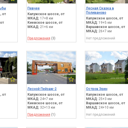
ьбы
Певчее
Лесная Сказка в
Поливаново
,
от
Калужское шоссе,
от
МКАД:
17+8 км
Калужское шоссе,
от
от
Киевское шоссе,
от
МКАД:
19+5 км
МКАД:
21+6 км
Варшавское шоссе,
от
МКАД:
26+7 км
Предложения
(3)
Нет предложений
Лесной Пейзаж-2
Остров Эрин
,
от
Калужское шоссе,
от
Калужское шоссе,
от
МКАД:
24+7 км
МКАД:
25+3 км
Киевское шоссе,
от
Варшавское шоссе,
от
МКАД:
32+13 км
МКАД:
24+10 км
Предложения
(1)
Нет предложений