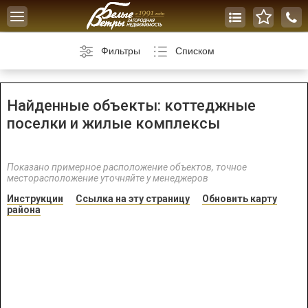
Toggle
navigation
Фильтры
Списком
Найденные объекты: коттеджные
поселки и жилые комплексы
Показано примерное расположение объектов, точное
месторасположение уточняйте у менеджеров
Инструкции
Ссылка на эту страницу
Обновить карту
района