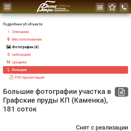
Toggle
navigation
Подробнее об объекте:
Описание
Местоположение
Фотографии
(4):
S
небольшие
M
средние
L
большие
PDF
презентация
Большие фотографии участка в
Графские пруды КП (Каменка),
181 соток
Снят с реализации