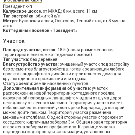
Ссылка на карту
Президент к/п
Калужское шоссе
, от МКАД: 8 км, всего: 11 км
Тип застройки:
обжитой к/п
Метро:
Бунинская аллея, Ольховая, Теплый стан; от 8 мин на
авто
Коттеджный поселок «Президент»
Участок
Площадь участка, соток:
18.5 (новая размежеванная
территория в элитном коттеджном посёлке)
Тип участка:
без деревьев
Благоустройство участка:
очищенный участок под застройку
без элементов благоустройства: готов к реализации любого
проекта ландшафтного дизайна и строительству дома для
круглогодичного проживания или отдыха
Статус земли:
земли населённых пунктов
Дополнительная информация об участке:
участок
расположен на новой территории коттеджного посёлка,
окруженной природным ландшафтом вдали от шума дорог
неподалёку от лесного массива. Территория участка имеет
небольшой естественный уклон к реке Варварка, до которой
можно дойти пешком. Территория участка размечена
межевыми столбами. С одной стороны участок огорожен от
соседского кирпичным забором 3 м. Общая новая территория
огорожена забором из профнастила. К границе участка
подведены водопровод и канализация, установлены