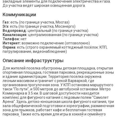
закладные элементы для подключения электричества и газа.
До участка ведёт широкая освещенная дорога.
Коммуникации
Газ:
есть (по границе участка, Мосгаз)
Э/э:
есть (по границе участка, Мосэнерго)
Водопровод:
центральный (по границе участка)
Канализация:
централизованная (по границе участка)
Телефон:
нет
Интернет:
возможно подключение (оптоволокно)
Охрана
: есть (строго охраняемый коттеджный посёлок: КПП,
патрулирование, видеонаблюдение)
Описание инфраструктуры
Для жителей поселка обустроены детская площадка, открытая
спортивная площадка, гостевая парковка, рекреационные зоны
и здание администрации. Территория поселка окружена
лесным массивом и граничит с рекой Варваркой, где
организована прогулочная зона. У КПП остановка маршрутного
такси "По пути", и 500 метров до автобусной остановки. Метро
Коммунарка в 3.5 км. В шаговой доступности находится
комплекс для фигурного катания с ледовым полем "Самолет
Арена". Здесь детско-юношеская школа фигурного катания, три
зала общефизической подготовки и хореографии, разминочная
зона для прыжков, работает кафе и бесплатная гостевая
парковка. Также есть время для игры в хоккей и семейного