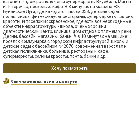
катания. Рядом расположены супермаркеты ВкусВилл, Магнит
и Пятерочка, несколько кафе. В 8 минутах на машине ЖК
Бунинские Луга, где находится школа 338, детские сады,
поликлиника, фитнес-клубы, рестораны, супермаркеты, салоны
красоты. И поселок Воскресенское, где есть все необходимые
объекты инфраструктуры - школа, очень хороший
диагностический центр, клиника, дом отдыха с пляжем у реки
Десны, бассейн, магазины, банки. А в 10 минутах на машине
поселок Коммунарка с городской инфраструктурой: школы и
детские сады с бассейном № 2070, современная взрослая и
детская поликлиника, больница, рестораны и кафе,
супермаркеты, салоны красоты, почта, банки и др.
Хочу посмотреть
Близлежащие школы на карте