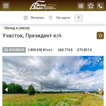
Toggle
navigation
Фильтры
На карте
Н
азад к списку
Участок, Президент к/п
53 476 000
2 890 595
/сот.
660 774 $
573 837 €