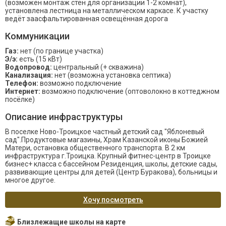
(возможен монтаж стен для организации 1-2 комнат),
установлена лестница на металлическом каркасе. К участку
ведёт заасфальтированная освещённая дорога
Коммуникации
Газ:
нет (по границе участка)
Э/э:
есть (15 кВт)
Водопровод:
центральный (+ скважина)
Канализация:
нет (возможна установка септика)
Телефон:
возможно подключение
Интернет:
возможно подключение (оптоволокно в коттеджном
посёлке)
Описание инфраструктуры
В поселке Ново-Троицкое частный детский сад "Яблоневый
сад".Продуктовые магазины, Храм Казанской иконы Божией
Матери, остановка общественного транспорта. В 2 км
инфраструктура г.Троицка. Крупный фитнес-центр в Троицке
бизнес+ класса с бассейном Резиденция, школы, детские сады,
развивающие центры для детей (Центр Буракова), больницы и
многое другое.
Хочу посмотреть
Близлежащие школы на карте