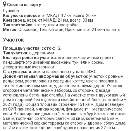
Ссылка на карту
Пучково
Калужское шоссе
, от МКАД: 17 км, всего: 20 км
Киевское шоссе
, от МКАД: 21 км, всего: 33 км
Тип застройки:
коттеджная застройка
Метро:
Ольховая, Теплый стан, Прокшино; от 21 мин на авто
Участок
Площадь участка, соток:
12
Тип участка:
с деревьями
Благоустройство участка:
выполнен частичный проект
ландшафтного дизайна: высажены туи, ели и сосны,
декоративные кустарники
Статус земли:
земли населённых пунктов, ИЖС
Дополнительная информация об участке:
участок с ровным
рельефом, расположен в середине коттеджного посёлка в
тихом живописном месте, удалённом от шума дорог. Участок
огорожен металлическим забором, со стороны фасада
установлены бетонные столбы. На участке стоит двухэтажный
дом с террасой без отделки и хозяйственный блок (постройки –
2021 года). Общая площадь строений 151 кв.м. Дом возведён
из СИП-панелей, мягкая кровля, фундамент – металлические
сваи. В планировке дома на 1-м этаже: тамбур 5 кв.м, прихожая
5 кв.м, гостиная со вторым светом 50 кв.м, котельная 5 кв.м,
металлический каркас террасы со стороны двора и сбоку дома;
на 2-м этаже: помещение свободного назначения 32 кв.м