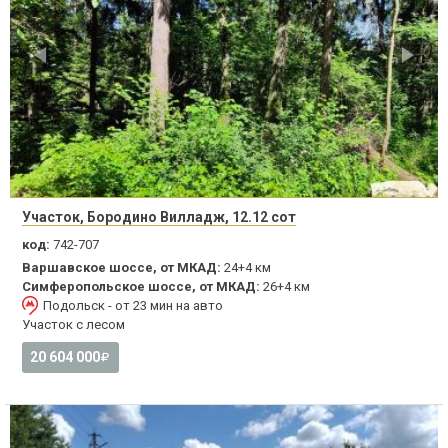
Участок, Бородино Вилладж, 12.12 сот
код:
742-707
Варшавское шоссе, от МКАД:
24+4 км
Симферопольское шоссе, от МКАД:
26+4 км
Подольск - от 23 мин на авто
Участок с лесом
20 604 000