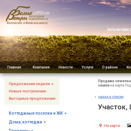
Главная
Компания
Новости
Услуги
О районе
Ко
Продажа земельно
Предложения недели
земли
на карте По
Новые поступления
н
азад к списку
Выгодные предложения
Участок,
Коттеджные поселки и ЖК
Дома, коттеджи
На карте
Таунхаусы