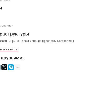
и
изованная
раструктуры
агазины, рынок, Храм Успения Пресвятой Богородицы
лы на карте
 друзьями: