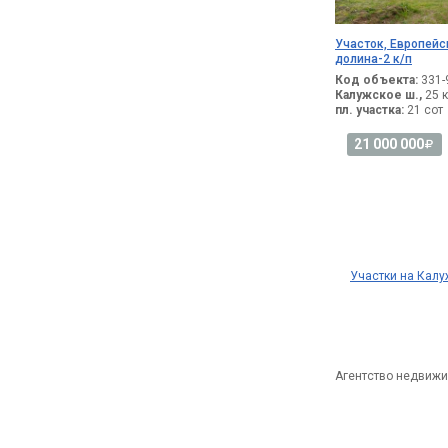
Участок, Европейс
долина-2 к/п
Код объекта:
331-
Калужское ш.,
25 к
пл. участка:
21 сот
21 000 000
Участки на Кал
Агентство недвижи