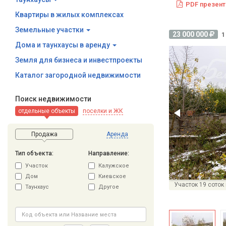
PDF презент
Квартиры в жилых комплексах
Земельные участки
23 000 000
1
Дома и таунхаусы в аренду
Земля для бизнеса и инвестпроекты
Каталог загородной недвижимости
Поиск недвижимости
отдельные объекты
поселки и ЖК
Продажа
Аренда
Тип объекта:
Направление:
Участок
Калужское
Дом
Киевское
Участок 19 соток
Таунхаус
Другое