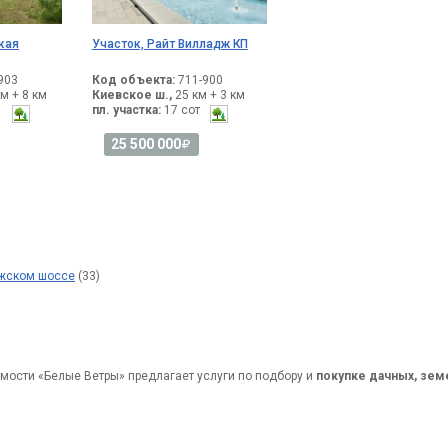
кая
Участок, Райт Вилладж КП
903
Код объекта:
711-900
м + 8 км
Киевское ш.,
25 км + 3 км
пл. участка:
17 сот
25 500 000
ужском шоссе
(33)
мости «Белые Ветры» предлагает услуги по подбору и
покупке дачных, зем