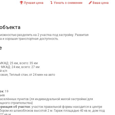
Лучшая цена
Узнать о снижении
Ваша цена
 объекта
зможностью разделить на 2 участка под застройку. Развитая
а и хорошая транспортная доступность.
е
 МКАД: 25 км, всего: 35 км
т МКАД: 24 км, всего: 27 км
й к/п
овая, Теплый стан; от 24 мин на авто
ок:
19
ьев
аселённых пунктов (ля индивидуальной жилой застройки/для
щного строительства)
рмация об участке:
участок правильной формы находится в центре
бором из шлакоблоков высотой 2 м. Гараж площадью 40 кв.м, дом под
27 кв.м.