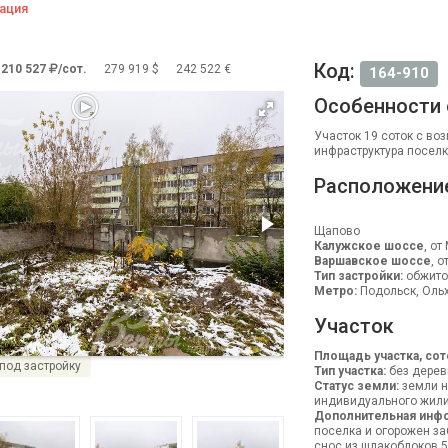
ация
Код:
 210 527
/сот.
279 919 $
242 522 €
164-910
Особенности
Участок 19 соток с во
инфраструктура поселк
Расположени
Щапово
Калужское шоссе
, от
Варшавское шоссе
, о
Тип застройки:
обжито
Метро:
Подольск, Ольх
Участок
Площадь участка, сот
 под застройку
Тип участка:
без дерев
Статус земли:
земли н
индивидуального жили
Дополнительная инфо
поселка и огорожен за
снос из шлакоблоков 5