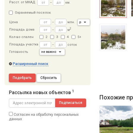
Расст
.
от МКАД
–
км.
Охраняемый поселок
–
млн.
р
Цена
2
Площадь дома
–
м
Кол-во спален
2
3
4
5+
Площадь участка
–
соток
Готовность
не важно
Расширенный поиск
Подобрать
Сбросить
1
Рассылка новых объектов
Похожие пр
Подписаться
Согласен на обработку персональных
данных