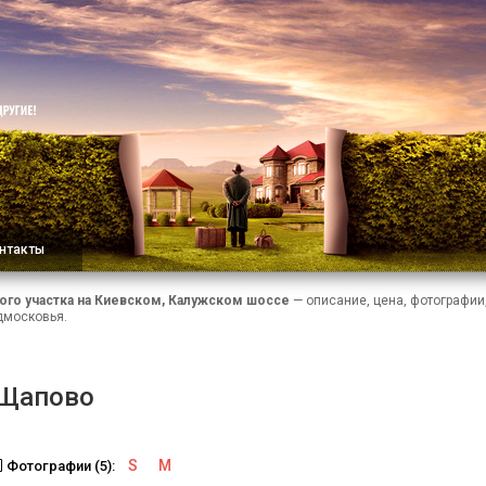
нтакты
го участка на Киевском, Калужском шоссе
— описание, цена, фотографи
дмосковья.
 Щапово
S
M
Фотографии (5):