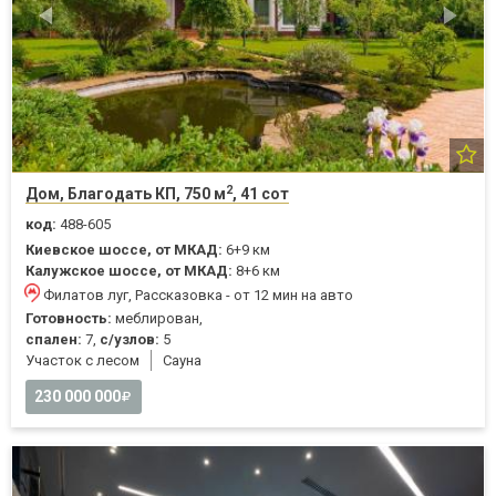
2
Дом, Благодать КП, 750 м
, 41 сот
код:
488-605
Киевское шоссе, от МКАД:
6+9 км
Калужское шоссе, от МКАД:
8+6 км
Филатов луг, Рассказовка - от 12 мин на авто
Готовность:
меблирован,
спален:
7,
с/узлов:
5
Участок с лесом
Cауна
230 000 000