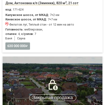
2
Дом, Антоновка к/п (Зименки), 820 м
, 21 сот
код:
171-624
Калужское шоссе, от МКАД:
7+2 км
Киевское шоссе, от МКАД:
7+7 км
Филатов луг, Теплый стан - от 12 мин на авто
Готовность:
меблирован,
спален:
4,
с/узлов:
7
Баня
Cауна
630 000 000