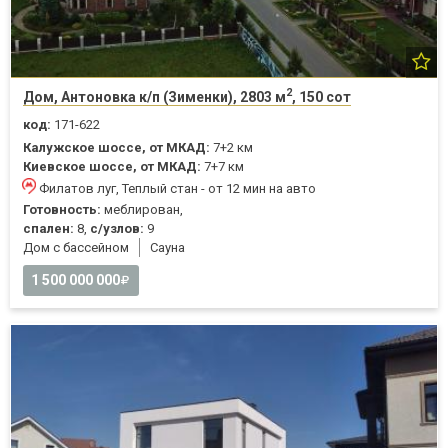
2
Дом, Антоновка к/п (Зименки), 2803 м
, 150 сот
код:
171-622
Калужское шоссе, от МКАД:
7+2 км
Киевское шоссе, от МКАД:
7+7 км
Филатов луг, Теплый стан - от 12 мин на авто
Готовность:
меблирован,
спален:
8,
с/узлов:
9
Дом с бассейном
Cауна
1 500 000 000