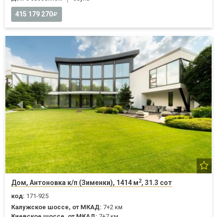
415 179 270
2
Дом, Антоновка к/п (Зименки), 1414 м
, 31.3 сот
код:
171-925
Калужское шоссе, от МКАД:
7+2 км
Киевское шоссе, от МКАД:
7+7 км