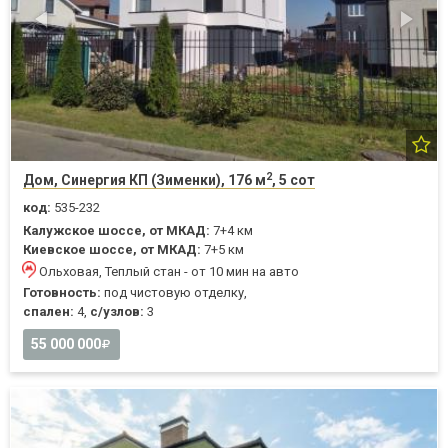
2
Дом, Синергия КП (Зименки), 176 м
, 5 сот
код:
535-232
Калужское шоссе, от МКАД:
7+4 км
Киевское шоссе, от МКАД:
7+5 км
Ольховая, Теплый стан - от 10 мин на авто
Готовность:
под чистовую отделку,
спален:
4,
с/узлов:
3
55 000 000