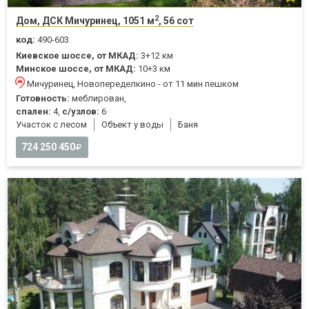
2
Дом, ДСК Мичуринец, 1051 м
, 56 сот
код:
490-603
Киевское шоссе, от МКАД:
3+12 км
Минское шоссе, от МКАД:
10+3 км
Мичуринец, Новопеределкино - от 11 мин пешком
Готовность:
меблирован,
спален:
4,
с/узлов:
6
Участок с лесом
Объект у воды
Баня
724 250 450