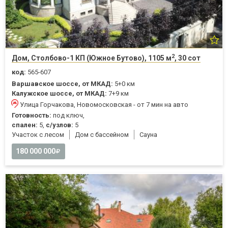
2
Дом, Столбово-1 КП (Южное Бутово), 1105 м
, 30 сот
код:
565-607
Варшавское шоссе, от МКАД:
5+0 км
Калужское шоссе, от МКАД:
7+9 км
Улица Горчакова, Новомосковская - от 7 мин на авто
Готовность:
под ключ,
спален:
5,
с/узлов:
5
Участок с лесом
Дом с бассейном
Cауна
180 000 000