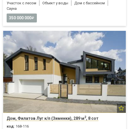
Участок с лесом
Объект у воды
Дом с бассейном
Cауна
350 000 000
2
Дом, Филатов Луг к/п (Зименки), 289 м
, 8 сот
код:
168-116