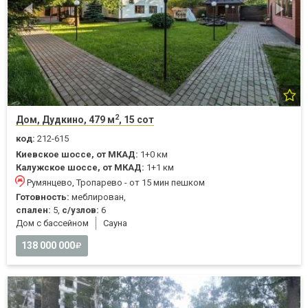
2
Дом, Дудкино, 479 м
, 15 сот
код:
212-615
Киевское шоссе, от МКАД:
1+0 км
Калужское шоссе, от МКАД:
1+1 км
Румянцево, Тропарево - от 15 мин пешком
Готовность:
меблирован,
спален:
5,
с/узлов:
6
Дом с бассейном
Cауна
138 000 000