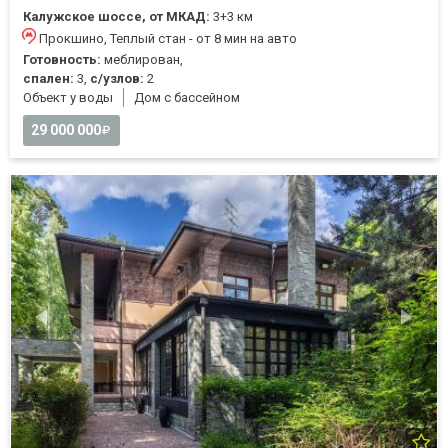
Калужское шоссе, от МКАД:
3+3 км
Прокшино, Теплый стан - от 8 мин на авто
Готовность:
меблирован,
спален:
3,
с/узлов:
2
Объект у воды
Дом с бассейном
29 000 000