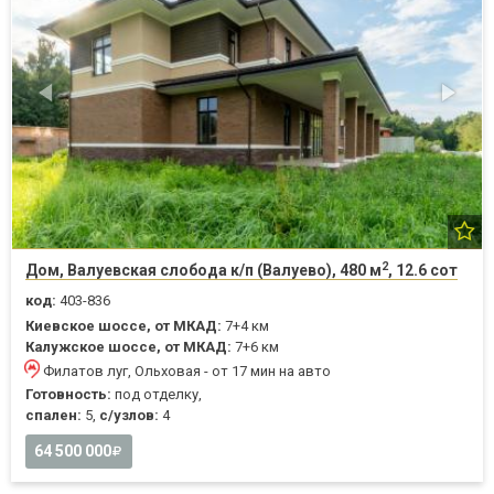
2
Дом, Валуевская слобода к/п (Валуево), 480 м
, 12.6 сот
код:
403-836
Киевское шоссе, от МКАД:
7+4 км
Калужское шоссе, от МКАД:
7+6 км
Филатов луг, Ольховая - от 17 мин на авто
Готовность:
под отделку,
спален:
5,
с/узлов:
4
64 500 000