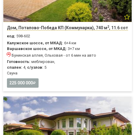
2
Дом, Потапово-Победа КП (Коммунарка), 740 м
, 11.6 сот
код:
598-602
Калужское шоссе, от МКАД:
6+4 км
Варшавское шоссе, от МКАД:
3+7 км
Бунинская аллея, Ольховая - от 6 мин на авто
Готовность:
меблирован,
спален:
4,
с/узлов:
5
Cауна
225 000 000