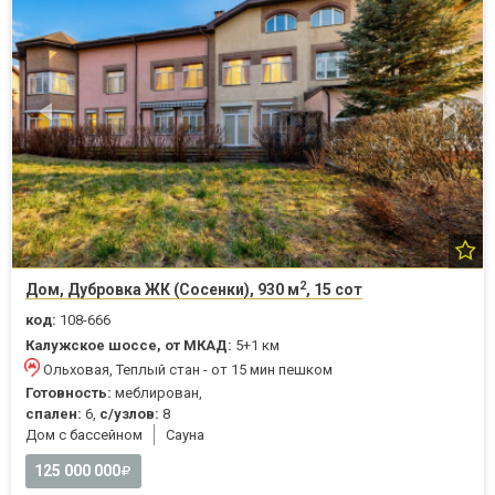
2
Дом, Дубровка ЖК (Сосенки), 930 м
, 15 сот
код:
108-666
Калужское шоссе, от МКАД:
5+1 км
Ольховая, Теплый стан - от 15 мин пешком
Готовность:
меблирован,
спален:
6,
с/узлов:
8
Дом с бассейном
Cауна
125 000 000