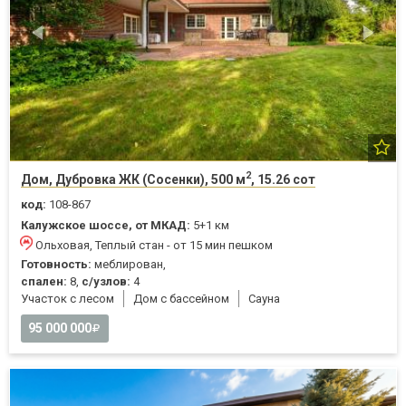
2
Дом, Дубровка ЖК (Сосенки), 500 м
, 15.26 сот
код:
108-867
Калужское шоссе, от МКАД:
5+1 км
Ольховая, Теплый стан - от 15 мин пешком
Готовность:
меблирован,
спален:
8,
с/узлов:
4
Участок с лесом
Дом с бассейном
Cауна
95 000 000