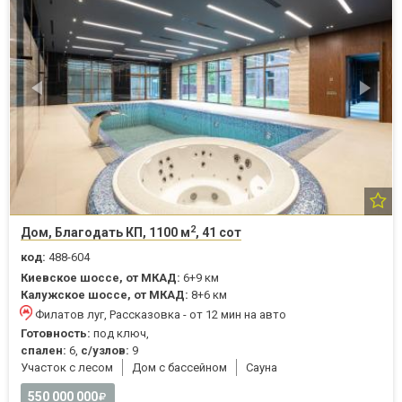
2
Дом, Благодать КП, 1100 м
, 41 сот
код:
488-604
Киевское шоссе, от МКАД:
6+9 км
Калужское шоссе, от МКАД:
8+6 км
Филатов луг, Рассказовка - от 12 мин на авто
Готовность:
под ключ,
спален:
6,
с/узлов:
9
Участок с лесом
Дом с бассейном
Cауна
550 000 000