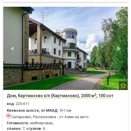
2
Дом, Картмазово к/п (Картмазово), 2000 м
, 100 сот
код:
225-611
Киевское шоссе, от МКАД:
5+1 км
Саларьево, Рассказовка - от 4 мин на авто
Готовность:
меблирован,
спален:
7,
с/узлов:
6