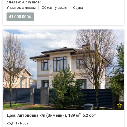
спален:
4,
с/узлов:
3
Участок с лесом
Объект у воды
Cауна
41 000 000
2
Дом, Антоновка к/п (Зименки), 189 м
, 6.2 сот
код:
171-809