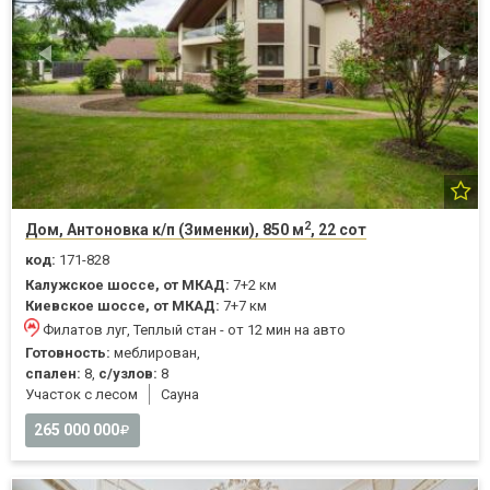
2
Дом, Антоновка к/п (Зименки), 850 м
, 22 сот
код:
171-828
Калужское шоссе, от МКАД:
7+2 км
Киевское шоссе, от МКАД:
7+7 км
Филатов луг, Теплый стан - от 12 мин на авто
Готовность:
меблирован,
спален:
8,
с/узлов:
8
Участок с лесом
Cауна
265 000 000