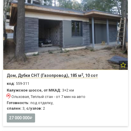
2
Дом, Дубки СНТ (Газопровод), 185 м
, 10 сот
код:
559-311
Калужское шоссе, от МКАД:
3+2 км
Ольховая, Теплый стан - от 7 мин на авто
Готовность:
под отделку,
спален:
3,
с/узлов:
2
27 000 000