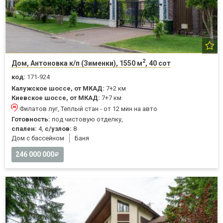
2
Дом, Антоновка к/п (Зименки), 1550 м
, 40 сот
код:
171-924
Калужское шоссе, от МКАД:
7+2 км
Киевское шоссе, от МКАД:
7+7 км
Филатов луг, Теплый стан - от 12 мин на авто
Готовность:
под чистовую отделку,
спален:
4,
с/узлов:
8
Дом с бассейном
Баня
246 000 000