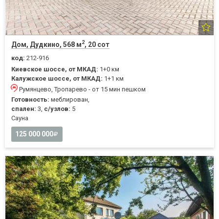
2
Дом, Дудкино, 568 м
, 20 сот
код:
212-916
Киевское шоссе, от МКАД:
1+0 км
Калужское шоссе, от МКАД:
1+1 км
Румянцево, Тропарево - от 15 мин пешком
Готовность:
меблирован,
спален:
3,
с/узлов:
5
Cауна
125 000 000