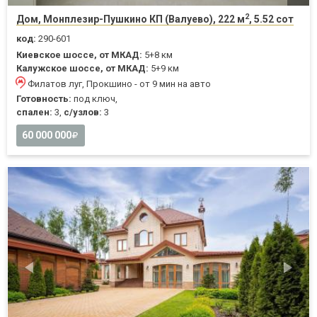
2
Дом, Монплезир-Пушкино КП (Валуево), 222 м
, 5.52 сот
код:
290-601
Киевское шоссе, от МКАД:
5+8 км
Калужское шоссе, от МКАД:
5+9 км
Филатов луг, Прокшино - от 9 мин на авто
Готовность:
под ключ,
спален:
3,
с/узлов:
3
60 000 000