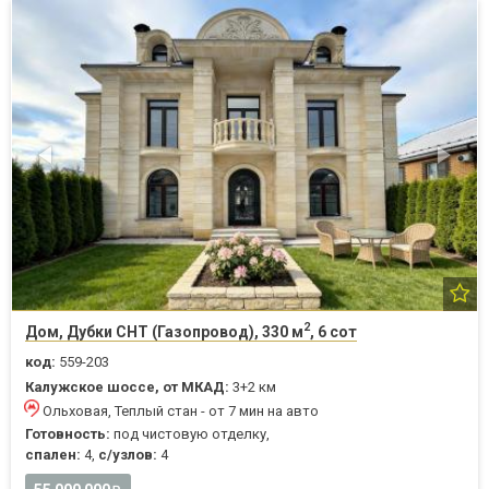
2
Дом, Дубки СНТ (Газопровод), 330 м
, 6 сот
код:
559-203
Калужское шоссе, от МКАД:
3+2 км
Ольховая, Теплый стан - от 7 мин на авто
Готовность:
под чистовую отделку,
спален:
4,
с/узлов:
4