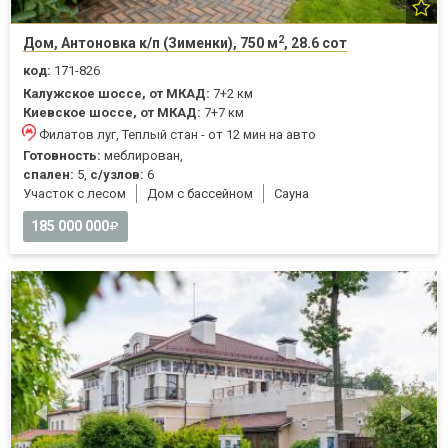
2
Дом, Антоновка к/п (Зименки), 750 м
, 28.6 сот
код:
171-826
Калужское шоссе, от МКАД:
7+2 км
Киевское шоссе, от МКАД:
7+7 км
Филатов луг, Теплый стан - от 12 мин на авто
Готовность:
меблирован,
спален:
5,
с/узлов:
6
Участок с лесом
Дом с бассейном
Cауна
185 000 000