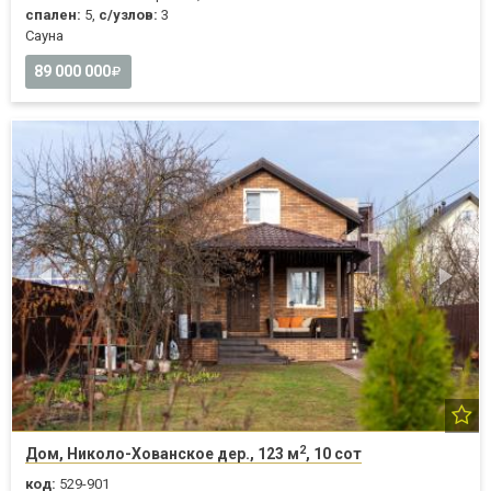
спален:
5,
с/узлов:
3
Cауна
89 000 000
2
Дом, Николо-Хованское дер., 123 м
, 10 сот
код:
529-901