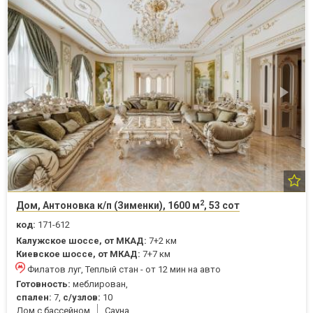
2
Дом, Антоновка к/п (Зименки), 1600 м
, 53 сот
код:
171-612
Калужское шоссе, от МКАД:
7+2 км
Киевское шоссе, от МКАД:
7+7 км
Филатов луг, Теплый стан - от 12 мин на авто
Готовность:
меблирован,
спален:
7,
с/узлов:
10
Дом с бассейном
Cауна