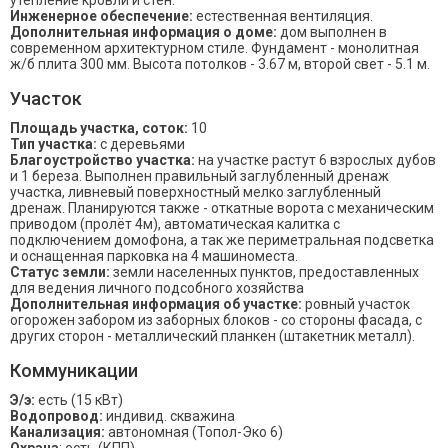
утепление кровли и стен.
Инженерное обеспечение:
естественная вентиляция.
Дополнительная информация о доме:
дом выполнен в
современном архитектурном стиле. Фундамент - монолитная
ж/б плита 300 мм. Высота потолков - 3.67 м, второй свет - 5.1 м.
Участок
Площадь участка, соток:
10
Тип участка:
с деревьями
Благоустройство участка:
на участке растут 6 взрослых дубов
и 1 береза. Выполнен правильный заглубленный дренаж
участка, ливневый поверхностный мелко заглубленный
дренаж. Планируются также - откатные ворота с механическим
приводом (пролёт 4м), автоматическая калитка с
подключением домофона, а так же периметральная подсветка
и оснащенная парковка на 4 машиноместа.
Статус земли:
земли населенных пунктов, предоставленных
для ведения личного подсобного хозяйства
Дополнительная информация об участке:
ровный участок
огорожен забором из заборных блоков - со стороны фасада, с
других сторон - металлический планкен (штакетник металл).
Коммуникации
Э/э:
есть (15 кВт)
Водопровод:
индивид. скважина
Канализация:
автономная (Топол-Эко 6)