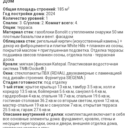
Дом
2
Общая площадь строений:
185 м
Год постройки дома:
2024
Количество уровней:
1
Спален:
3.
С/узлов:
2.
Комнат всего:
4.
Опции:
терраса.
Материал стен:
газоблоки Bonolit с утеплением снаружи 50 мм
плотным базальтом и вент. фасадом
Облицовка стен:
ригельный кирпич (искусственный камень) +
декор из фиброцемента и плитки White Hills + планкен из сосны,
покрытой маслом + приглушенная подсветка. Отделка террасы:
подшивка свесов планкен сосны, отделка пола - террасная
доска.
Кровля:
мягкая (финская Katepal. Пластиковая водосточная
система TN®/Docke®.)
Окна:
стеклопакеты ПВХ (REHAU, двухкамерные с ламинацией
под дизайн строения. Фурнитура SIEGENIA.)
Стадия готовности:
под отделку
1-ый этаж:
крытое крыльцо 13 кв.м, тамбур 3.5 кв.м, холл и
коридор 13.5 кв.м, бойлерная 5.6 кв.м, санузел 6.4 кв.м,
гардеробная 4 кв.м, спальня 18.7 кв.м, спальня 19.6 кв.м,
гостиная-столовая 36.2 кв.м со вторым светом, кухня 12 кв.м,
мастер-спальня 19 кв.м с санузлом 7 кв.м, открытая терраса
25.5 кв.м, гараж 27.6 кв.м.
Описание внутренней отделки:
комплектация включает в себя
все основные элементы дома: фундамент, кровлю, стены и
несущие перегородки, окна и двери, внешняя отделка дома,