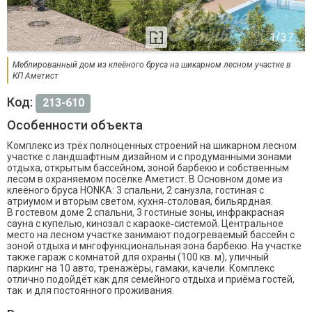
Меблированный дом из клеёного бруса на шикарном лесном участке в
КП Аметист
Код:
213-610
Особенности объекта
Комплекс из трёх полноценных строений на шикарном лесном
участке с ландшафтным дизайном и с продуманными зонами
отдыха, открытым бассейном, зоной барбекю и собственным
лесом в охраняемом посёлке Аметист. В Основном доме из
клеёного бруса HONKA: 3 спальни, 2 санузла, гостиная с
атриумом и вторым светом, кухня‑столовая, бильярдная.
В гостевом доме 2 спальни, 3 гостиные зоны, инфракрасная
сауна с купелью, кинозал с караоке‑системой. Центральное
место на лесном участке занимают подогреваемый бассейн с
зоной отдыха и мнгофункциональная зона барбекю. На участке
также гараж с комнатой для охраны (100 кв. м), уличный
паркинг на 10 авто, тренажёры, гамаки, качели. Комплекс
отлично подойдёт как для семейного отдыха и приёма гостей,
так и для постоянного проживания.