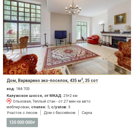
2
Дом, Варварино эко-поселок, 435 м
, 35 сот
код:
184-703
Калужское шоссе, от МКАД:
25+2 км
Ольховая, Теплый стан - от 27 мин на авто
меблирован,
спален:
5,
с/узлов:
3
Участок с лесом
Дом с бассейном
Сауна
130 000 000