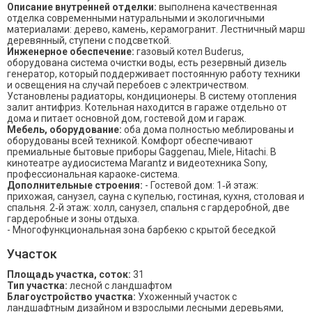
Описание внутренней отделки:
выполнена качественная
отделка современными натуральными и экологичными
материалами: дерево, камень, керамогранит. Лестничный марш
деревянный, ступени с подсветкой.
Инженерное обеспечение:
газовый котел Buderus,
оборудована система очистки воды, есть резервный дизель
генератор, который поддерживает постоянную работу техники
и освещения на случай перебоев с электричеством.
Установлены радиаторы, кондиционеры. В систему отопления
залит антифриз. Котельная находится в гараже отдельно от
дома и питает основной дом, гостевой дом и гараж.
Мебель, оборудование:
оба дома полностью меблированы и
оборудованы всей техникой. Комфорт обеспечивают
премиальные бытовые приборы Gaggenau, Miele, Hitachi. В
кинотеатре аудиосистема Marantz и видеотехника Sony,
профессиональная караоке‑система.
Дополнительные строения:
- Гостевой дом: 1‑й этаж:
прихожая, санузел, сауна с купелью, гостиная, кухня, столовая и
спальня. 2‑й этаж: холл, санузел, спальня с гардеробной, две
гардеробные и зоны отдыха.
- Многофункциональная зона барбекю с крытой беседкой
Участок
Площадь участка, соток:
31
Тип участка:
лесной с ландшафтом
Благоустройство участка:
Ухоженный участок с
ландшафтным дизайном и взрослыми лесными деревьями,