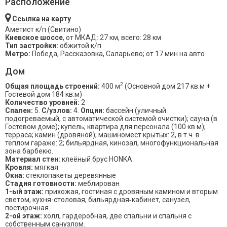
Расположение
Ссылка на карту
Аметист к/п (Свитино)
Киевское шоссе
, от МКАД: 27 км, всего: 28 км
Тип застройки:
обжитой к/п
Метро:
Победа, Рассказовка, Саларьево; от 17 мин на авто
Дом
2
Общая площадь строений:
400 м
(Основной дом 217 кв.м +
Гостевой дом 184 кв.м)
Количество уровней:
2
Спален:
5.
С/узлов:
4.
Опции:
бассейн (уличный
подогреваемый, с автоматической системой очистки); сауна (в
Гостевом доме); купель; квартира для персонала (100 кв.м);
терраса; камин (дровяной); машиномест крытых: 2, в т.ч. в
теплом гараже: 2; бильярдная, кинозал, многофункциональная
зона барбекю.
Материал стен:
клеёный брус HONKA
Кровля:
мягкая
Окна:
стеклопакеты деревянные
Стадия готовности:
меблирован
1-ый этаж:
прихожая, гостиная с дровяным камином и вторым
светом, кухня-столовая, бильярдная‑кабинет, санузел,
постирочная.
2-ой этаж:
холл, гардеробная, две спальни и спальня с
собственным санузлом.