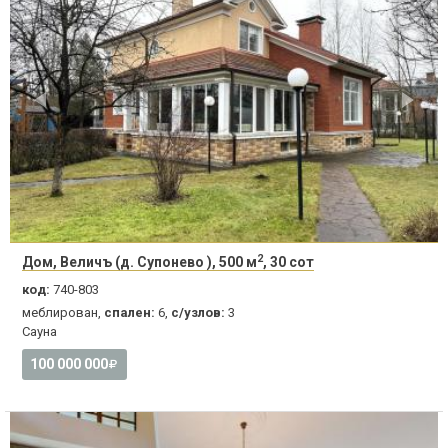
2
Дом, Величъ (д. Супонево ), 500 м
, 30 сот
код:
740-803
меблирован,
спален:
6,
с/узлов:
3
Сауна
100 000 000