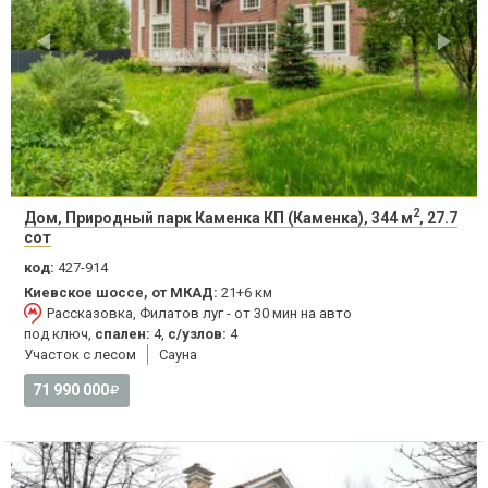
2
Дом, Природный парк Каменка КП (Каменка), 344 м
, 27.7
сот
код:
427-914
Киевское шоссе, от МКАД:
21+6 км
Рассказовка, Филатов луг - от 30 мин на авто
под ключ,
спален:
4,
с/узлов:
4
Участок с лесом
Сауна
71 990 000