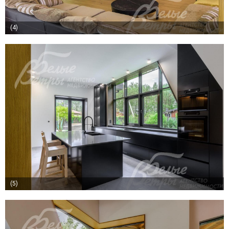
(4)
(5)