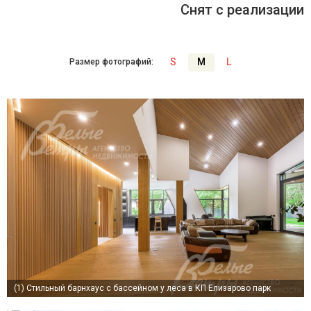
Снят с реализации
S
M
L
Размер фотографий:
(1)
Стильный барнхаус с бассейном у леса в КП Елизарово парк