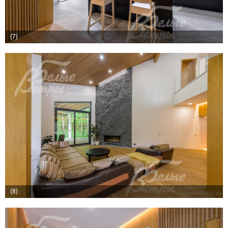
(7)
(8)