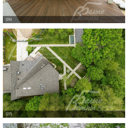
(26)
(27)