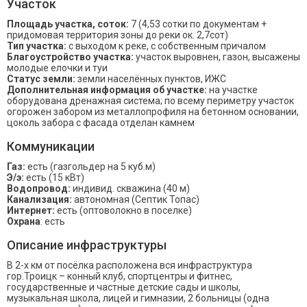
Участок
Площадь участка, соток:
7 (4,53 сотки по документам +
придомовая территория зоны до реки ок. 2,7сот)
Тип участка:
с выходом к реке, с собственным причалом
Благоустройство участка:
участок выровнен, газон, высажены
молодые елочки и туи
Статус земли:
земли населённых пунктов, ИЖС
Дополнительная информация об участке:
на участке
оборудована дренажная система; по всему периметру участок
огорожен забором из металлопрофиля на бетонном основании,
цоколь забора с фасада отделан камнем
Коммуникации
Газ:
есть (газгольдер на 5 куб.м)
Э/э:
есть (15 кВт)
Водопровод:
индивид. скважина (40 м)
Канализация:
автономная (Септик Топас)
Интернет:
есть (оптоволокно в поселке)
Охрана
: есть
Описание инфраструктуры
В 2-х км от посёлка расположена вся инфраструктура
гор.Троицк – конный клуб, спортцентры и фитнес,
государственные и частные детские сады и школы,
музыкальная школа, лицей и гимназии, 2 больницы (одна