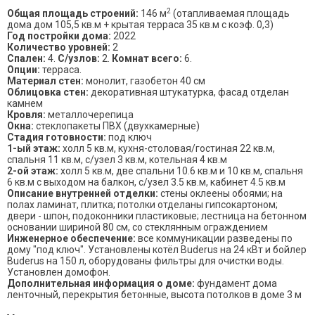
2
Общая площадь строений:
146 м
(отапливаемая площадь
дома дом 105,5 кв.м + крытая терраса 35 кв.м с коэф. 0,3)
Год постройки дома:
2022
Количество уровней:
2
Спален:
4.
С/узлов:
2.
Комнат всего:
6.
Опции:
терраса.
Материал стен:
монолит, газобетон 40 см
Облицовка стен:
декоративная штукатурка, фасад отделан
камнем
Кровля:
металлочерепица
Окна:
стеклопакеты ПВХ (двухкамерные)
Стадия готовности:
под ключ
1-ый этаж:
холл 5 кв.м, кухня-столовая/гостиная 22 кв.м,
спальня 11 кв.м, с/узел 3 кв.м, котельная 4 кв.м
2-ой этаж:
холл 5 кв.м, две спальни 10.6 кв.м и 10 кв.м, спальня
6 кв.м с выходом на балкон, с/узел 3.5 кв.м, кабинет 4.5 кв.м
Описание внутренней отделки:
стены оклеены обоями; на
полах ламинат, плитка; потолки отделаны гипсокартоном;
двери - шпон, подоконники пластиковые; лестница на бетонном
основании шириной 80 см, со стеклянным ограждением
Инженерное обеспечение:
все коммуникации разведены по
дому "под ключ". Установлены котёл Buderus на 24 кВт и бойлер
Buderus на 150 л, оборудованы фильтры для очистки воды.
Установлен домофон.
Дополнительная информация о доме:
фундамент дома
ленточный, перекрытия бетонные, высота потолков в доме 3 м