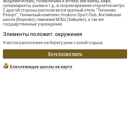
академическая), поликлиники и аптеки, магазины, кафе,
супермаркеты, рынки и т.д., в скором времени откроется метро.
С другой стороны располагается крупный отель "Теплеево
Резорт", Теннисный комплекс Vnukovo Sport Club, Английская
школа (Внуково), гимназия МЭШ (Зайцево), а так же
государственные учреждения.
Элементы положит. окружения
Участок расположен на берегу реки с зоной отдыха.
Хочу посмотреть
Близлежащие школы на карте