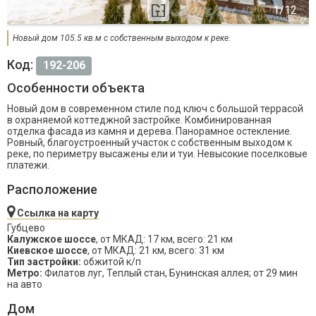
Новый дом 105.5 кв.м с собственным выходом к реке.
Код:
192-206
Особенности объекта
Новый дом в современном стиле под ключ с большой террасой
в охраняемой коттеджной застройке. Комбинированная
отделка фасада из камня и дерева. Панорамное остекление.
Ровный, благоустроенный участок с собственным выходом к
реке, по периметру высажены ели и туи. Невысокие поселковые
платежи.
Расположение
Ссылка на карту
Губцево
Калужское шоссе
, от МКАД: 17 км, всего: 21 км
Киевское шоссе
, от МКАД: 21 км, всего: 31 км
Тип застройки:
обжитой к/п
Метро:
Филатов луг, Теплый стан, Бунинская аллея; от 29 мин
на авто
Дом