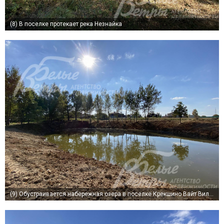
(8)
В поселке протекает река Незнайка
(9)
Обустраивается набережная озера в поселке Крекшино Вайт Вилладж