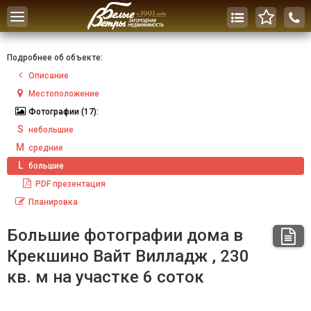
Toggle
navigation
Подробнее об объекте:
Описание
Местоположение
Фотографии
(17):
S
небольшие
M
средние
L
большие
PDF
презентация
Планировка
Большие фотографии дома в
Крекшино Вайт Вилладж , 230
кв. м на участке 6 соток