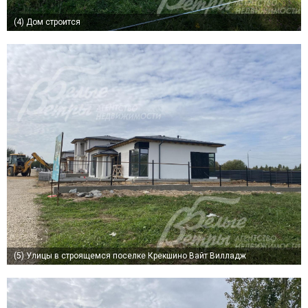
(4)
Дом строится
(5)
Улицы в строящемся поселке Крекшино Вайт Вилладж