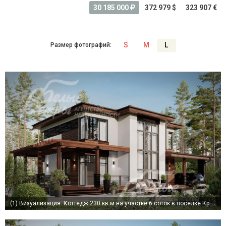
30 185 000
372 979 $
323 907 €
S
M
L
Размер фотографий:
(1)
Визуализация. Коттедж 230 кв.м на участке 6 соток в поселке Крекшино Вайт Вилладж