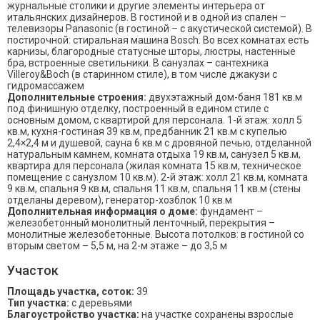
журнальные столики и другие элементы интерьера от
итальянских дизайнеров. В гостиной и в одной из спален –
телевизоры Panasonic (в гостиной – с акустической системой). В
постирочной: стиральная машина Bosch. Во всех комнатах есть
карнизы, благородные статусные шторы, люстры, настенные
бра, встроенные светильники. В санузлах – сантехника
Villeroy&Boch (в старинном стиле), в том числе джакузи с
гидромассажем
Дополнительные строения:
двухэтажный дом-баня 181 кв.м
под финишную отделку, построенный в едином стиле с
основным домом, с квартирой для персонала. 1-й этаж: холл 5
кв.м, кухня-гостиная 39 кв.м, предбанник 21 кв.м с купелью
2,4×2,4 м и душевой, сауна 6 кв.м с дровяной печью, отделанной
натуральным камнем, комната отдыха 19 кв.м, санузел 5 кв.м,
квартира для персонала (жилая комната 15 кв.м, техническое
помещение с санузлом 10 кв.м). 2-й этаж: холл 21 кв.м, комната
9 кв.м, спальня 9 кв.м, спальня 11 кв.м, спальня 11 кв.м (стены
отделаны деревом), генератор-хозблок 10 кв.м
Дополнительная информация о доме:
фундамент –
железобетонный монолитный ленточный, перекрытия –
монолитные железобетонные. Высота потолков: в гостиной со
вторым светом – 5,5 м, на 2-м этаже – до 3,5 м
Участок
Площадь участка, соток:
39
Тип участка:
с деревьями
Благоустройство участка:
на участке сохранены взрослые