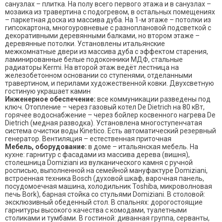
санузлах – плитка. На полу всего первого этажа и в санузлах –
мозаика из травертина с подогревом, в остальных помещениях
– паркетная доска из массива дуба. На 1-м этаже – потолки из
гипсокартона, многоуровневые с разноплановой подсветкой с
декоративными деревянными балками, но втором этаже –
деревянные потолки. Установлены итальянские
межкомнатные двери из массива дуба с эффектом старения,
ламинированные белые подоконники МДФ, стальные
радиаторы Kermi. На второй этаж ведёт лестница на
железобетонном основании со ступенями, отделанными
травертином, и перилами художественной ковки. Двухсветную
гостиную украшает камин
Инженерное обеспечение:
все коммуникации разведены под
ключ. Отопление – через газовый котел De Dietrich на 80 кВт,
горячее водоснабжение – через бойлер косвенного нагрева De
Dietrich (медная разводка). Установлена многоступенчатая
система очистки воды Kinetico. Есть автоматический резервный
генератор. Вентиляция – естественная приточная
Мебель, оборудование:
в доме – итальянская мебель. На
кухне: гарнитур с фасадами из массива дерева (вишня),
столешница Domiziani из вулканического камня с ручной
росписью, выполненной на семейной мануфактуре Domiziani,
встроенная техника Bosch (духовой шкаф, варочная панель,
посудомоечная машина, холодильник Toshiba, микроволновая
печь Bork), барная стойка со стульями Domiziani. В столовой:
эксклюзивный обеденный стол. В спальнях: дорогостоящие
гарнитуры высокого качества с комодами, туалетными
столиками и тумбами. В гостиной: диванная группа, серванты,