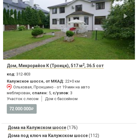
2
Дом, Микрорайон К (Троицк), 517 м
, 36.5 сот
код:
312-803
Калужское шоссе, от МКАД:
22+0 км
Ольховая, Прокшино - от 19 мин на авто
меблирован,
спален:
5,
с/узлов:
3
Участок с лесом
Дом с бассейном
72 000 000
Дома на Калужском шоссе
(176)
Дома под ключ на Калужском шоссе
(112)