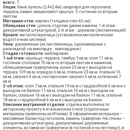
всего:
7.
Опции:
баня; купель (2,4×2,4м); квартира для персонала;
терраса; камин; машиномест крытых: 3; гостиная со вторым
светом.
Материал стен:
кирпич (толщина стен 65 см)
Облицовка стен:
цоколь отделан диким камнем, 1-й этаж -
декоративной штукатуркой, 2-й этаж - деревом (лиственницей)
Кровля:
металлочерепица (установлена металлическая
водосточная система)
Окна:
деревянные (из лиственницы, однокамерные с
раскладкой, на мансарде - мансардные)
Стадия готовности:
меблирован
1-ый этаж:
крыльцо-терраса, тамбур 3 кв.м, холл 11 кв.м,
гостиная-столовая 70 кв.м со вторым светом и камином,
облицованным травертином, кухня 23 кв.м с выходом на
террасу 109 кв.м, коридор 6 кв.м, спальня 23 кв.м, спальня 16
кв.м, санузел 6 кв.м, постирочная-санузел 5 кв.м, котельная 7
кв.м
2-ой этаж:
холл 7 кв.м, спальня 19 кв.м с гардеробной 6 кв.м и с
выходом на балкон 11 кв.м, спальня 16 кв.м с выходом на
балкон, спальня 16 кв.м с выходом на балкон 11 кв.м, спальня
18 кв.м с гардеробной 6 кв.м и с выходом на балкон
Описание внутренней отделки:
отделка выполнена по
авторскому проекту в итальянском стиле (отделочные
материалы привезены из Италии). В оформлении интерьера –
массивные балки под потолком, камень травертин. На стенах –
декоративная штукатурка, декоративные деревянные
элементы, вставки из травертина (в гостиной и на лестнице), в