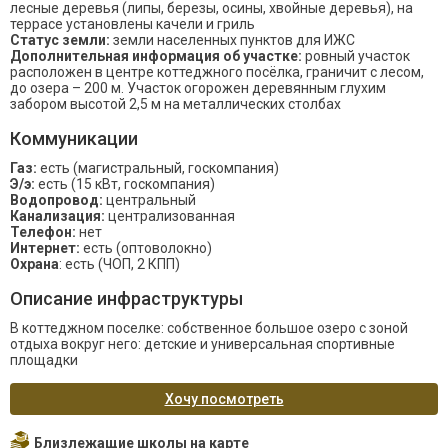
лесные деревья (липы, березы, осины, хвойные деревья), на
террасе установлены качели и гриль
Статус земли:
земли населенных пунктов для ИЖС
Дополнительная информация об участке:
ровный участок
расположен в центре коттеджного посёлка, граничит с лесом,
до озера – 200 м. Участок огорожен деревянным глухим
забором высотой 2,5 м на металлических столбах
Коммуникации
Газ:
есть (магистральный, госкомпания)
Э/э:
есть (15 кВт, госкомпания)
Водопровод:
центральный
Канализация:
централизованная
Телефон:
нет
Интернет:
есть (оптоволокно)
Охрана
: есть (ЧОП, 2 КПП)
Описание инфраструктуры
В коттеджном поселке: собственное большое озеро с зоной
отдыха вокруг него: детские и универсальная спортивные
площадки
Хочу посмотреть
Близлежащие школы на карте