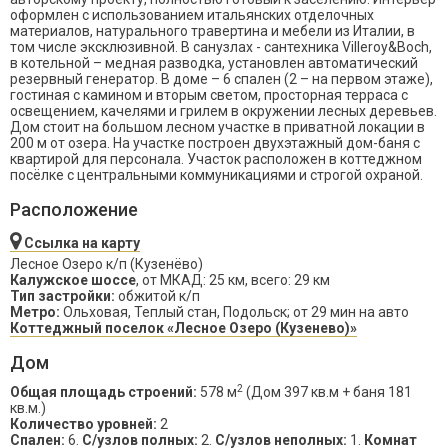
оформлен с использованием итальянских отделочных
материалов, натурального травертина и мебели из Италии, в
том числе эксклюзивной. В санузлах - сантехника Villeroy&Boch,
в котельной – медная разводка, установлен автоматический
резервный генератор. В доме – 6 спален (2 – на первом этаже),
гостиная с камином и вторым светом, просторная терраса с
освещением, качелями и грилем в окружении лесных деревьев.
Дом стоит на большом лесном участке в приватной локации в
200 м от озера. На участке построен двухэтажный дом-баня с
квартирой для персонала. Участок расположен в коттеджном
посёлке с центральными коммуникациями и строгой охраной.
Расположение
Ссылка на карту
Лесное Озеро к/п (Кузенёво)
Калужское шоссе
, от МКАД: 25 км, всего: 29 км
Тип застройки:
обжитой к/п
Метро:
Ольховая, Теплый стан, Подольск; от 29 мин на авто
Коттеджный поселок «Лесное Озеро (Кузенево)»
Дом
2
Общая площадь строений:
578 м
(Дом 397 кв.м + баня 181
кв.м.)
Количество уровней:
2
Спален:
6.
С/узлов полных:
2.
С/узлов неполных:
1.
Комнат