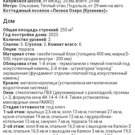
Калужское шоссе
, от МКАД: 25 км, всего: 29 км
Метро:
Ольховая, Теплый стан, Подольск; от 29 мин на авто
Коттеджный поселок «Лесное Озеро (Кузенево)»
Дом
2
Общая площадь строений:
255 м
Год постройки дома:
2023
Количество уровней:
2
Спален:
5.
С/узлов:
2.
Комнат всего:
6.
Опции:
терраса.
Материал стен:
газобетонный блок (толщина 400 мм, марка D-
500, перегородки внутри - 200 мм)
Облицовка стен:
1-й этаж - термопанели с темной плиткой под
искусственный камень; 2-й этаж - штукатурка "короед"
окрашенная (фундамент отделан плиткой под искусственный
камень)
Кровля:
металлочерепица (установлена металлическая
водосточная система)
Окна:
стеклопакеты ПВХ (двухкамерные с раскладкой, проемы
L= 2, формула окна 4И-14-4-14-4. Также установлены
мансардные окна FAKRO)
Стадия готовности:
под ключ
1-ый этаж:
крыльцо 2,5 кв.м, холл 13 кв.м, гостиная 27 кв.м,
кухня-столовая 19 кв.м, спальня 12 кв.м, гардеробная-
котельная 12 кв.м, санузел 7 кв.м, терраса 16 кв.м
2-ой этаж:
холл 8 кв.м, спальня 16,5 кв.м с выходом на балкон 3
кв.м, спальня 16,5 кв.м с выходом на балкон 3 кв.м, спальня 19,5