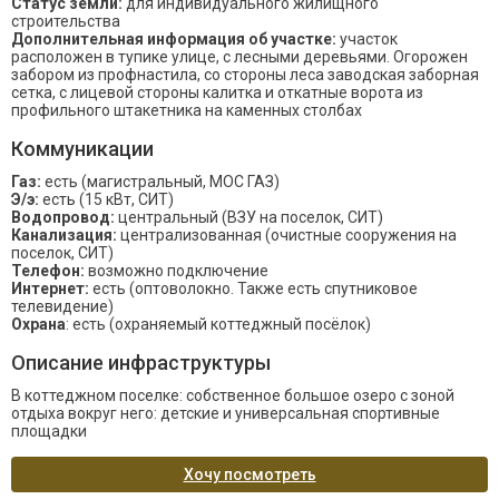
Статус земли:
для индивидуального жилищного
строительства
Дополнительная информация об участке:
участок
расположен в тупике улице, с лесными деревьями. Огорожен
забором из профнастила, со стороны леса заводская заборная
сетка, с лицевой стороны калитка и откатные ворота из
профильного штакетника на каменных столбах
Коммуникации
Газ:
есть (магистральный, МОС ГАЗ)
Э/э:
есть (15 кВт, СИТ)
Водопровод:
центральный (ВЗУ на поселок, СИТ)
Канализация:
централизованная (очистные сооружения на
поселок, СИТ)
Телефон:
возможно подключение
Интернет:
есть (оптоволокно. Также есть спутниковое
телевидение)
Охрана
: есть (охраняемый коттеджный посёлок)
Описание инфраструктуры
В коттеджном поселке: собственное большое озеро с зоной
отдыха вокруг него: детские и универсальная спортивные
площадки
Хочу посмотреть