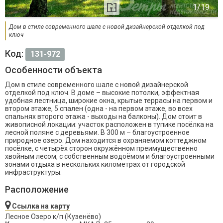
Дом в стиле современного шале с новой дизайнерской отделкой под
ключ
Код:
131-972
Особенности объекта
Дом в стиле современного шале с новой дизайнерской
отделкой под ключ. В доме – высокие потолки, эффектная
удобная лестница, широкие окна, крытые террасы на первом и
втором этаже, 5 спален (одна - на первом этаже, во всех
спальнях второго этажа - выходы на балконы). Дом стоит в
живописной локации: участок расположен в тупике посёлка на
лесной поляне с деревьями. В 300 м – благоустроенное
природное озеро. Дом находится в охраняемом коттеджном
посёлке, с четырёх сторон окружённом преимущественно
хвойным лесом, с собственным водоёмом и благоустроенными
зонами отдыха в нескольких километрах от городской
инфраструктуры.
Расположение
Ссылка на карту
Лесное Озеро к/п (Кузенёво)