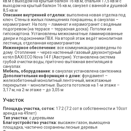
кв.м с выходом на крытый балкон 16 кв.м, спальня 17,5 кв.м с
выходом на крытый балкон 16 кв.м, санузел с ванной и душевой
8,5 кв.м
Описание внутренней отделки:
выполнена новая отделка под
ключ. Стены в жилых помещениях покрашены, в санузлах –
керамогранит. На полу – ламинат и керамогранит с водяным
подогревом (на террасе – террасная доска). Потолки из
гипсокартона. Установлены межкомнатные ламинированные
двери и подоконники ПВХ. На второй этаж ведёт монолитная
лестница, отделанная керамогранитом
Инженерное обеспечение:
все коммуникации разведены по
дому. Отопление – через настенный газовый двухконтурный
котёл BAXI ECO Nova 14 F (Австрия). Установлена система
грубой очистки воды, приточно-вытяжная вентиляция в
санузлах
Мебель, оборудование:
в санузлах установлена сантехника
Дополнительная информация о доме:
фундамент –
железобетонный монолитный ленточный, межэтажные
перекрытия – монолитные. Высота потолков на 1-м этаже –
3,17 м, на 2-м этаже – до 3,05 м
Участок
Площадь участка, соток:
17.2 (7.2 сот в собственности и 10сот
аренда на 49лет)
Тип участка:
с деревьями
Благоустройство участка:
высажен газон, вымощена
площадка, частично сохранены лесные деревья