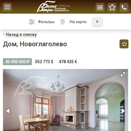
Toggle
navigation
Фильтры
На карте
Н
азад к списку
Дом, Новоглаголево
45 000 000
552 773 $
478 425 €