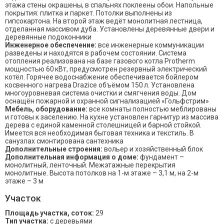
этажа стены окрашены, в спальнях поклеены обои. Напольные
покрытия: плитка и паркет. Потолки выполнены из
гипсокартона. На второй этаж ведёт монолитная лестница,
отделанная массивом дуба. Установлены деревянные двери и
деревянные подоконники
Инженерное обеспечение:
все инженерные коммуникации
разведены и находятся в рабочем состоянии. Система
отопления реализована на базе газового котла Protherm
мощностью 60 кВт, предусмотрен резервный электрический
котёл. Горячее водоснабжение обеспечивается бойлером
косвенного нагрева Drazice объёмом 150 л. Установлена
многоуровневая система очистки и смягчения воды. Дом
оснащён пожарной и охранной сигнализацией «Гольфстрим»
Мебель, оборудование:
все комнаты полностью меблированы
и готовы к заселению. На кухне установлен гарнитур из массива
дерева с единой каменной столешницей и барной стойкой.
Имеется вся необходимая бытовая техника и текстиль. В
санузлах смонтирована сантехника
Дополнительные строения:
вольер и хозяйственный блок
Дополнительная информация о доме:
фундамент –
монолитный, ленточный. Межэтажные перекрытия
монолитные. Высота потолков на 1-м этаже – 3,1 м, на 2-м
этаже – 3 м
Участок
Площадь участка, соток:
29
Тип участка:
с деревьями