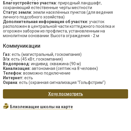
Благоустройство участка:
природный ландшафт,
сохраняющий естественные черты местности
Статус земли:
земли населённых пунктов (для ведения
личного подсобного хозяйства)
Дополнительная информация об участке:
участок
расположен в центральной части коттеджного посёлка и
огорожен забором из профлиста, установленным на
монолитном основании. Высота ограждения - 2 м
Коммуникации
Газ:
есть (магистральный, госкомпания)
Э/э:
есть (45 кВт, госкомпания)
Водопровод:
индивид. скважина (90 м)
Канализация:
автономная (септик на 8 человек)
Телефон:
возможно подключение
Интернет:
есть
Охрана
: есть (охранная сигнализация "Гольфстрим")
Хочу посмотреть
Близлежащие школы на карте