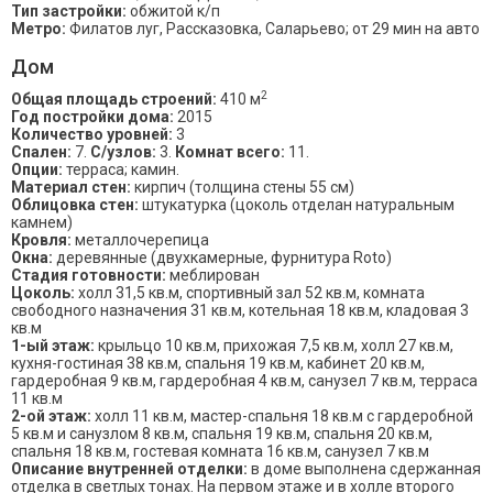
Тип застройки:
обжитой к/п
Метро:
Филатов луг, Рассказовка, Саларьево; от 29 мин на авто
Дом
2
Общая площадь строений:
410 м
Год постройки дома:
2015
Количество уровней:
3
Спален:
7.
С/узлов:
3.
Комнат всего:
11.
Опции:
терраса; камин.
Материал стен:
кирпич (толщина стены 55 см)
Облицовка стен:
штукатурка (цоколь отделан натуральным
камнем)
Кровля:
металлочерепица
Окна:
деревянные (двухкамерные, фурнитура Roto)
Стадия готовности:
меблирован
Цоколь:
холл 31,5 кв.м, спортивный зал 52 кв.м, комната
свободного назначения 31 кв.м, котельная 18 кв.м, кладовая 3
кв.м
1-ый этаж:
крыльцо 10 кв.м, прихожая 7,5 кв.м, холл 27 кв.м,
кухня-гостиная 38 кв.м, спальня 19 кв.м, кабинет 20 кв.м,
гардеробная 9 кв.м, гардеробная 4 кв.м, санузел 7 кв.м, терраса
11 кв.м
2-ой этаж:
холл 11 кв.м, мастер-спальня 18 кв.м с гардеробной
5 кв.м и санузлом 8 кв.м, спальня 19 кв.м, спальня 20 кв.м,
спальня 18 кв.м, гостевая комната 16 кв.м, санузел 7 кв.м
Описание внутренней отделки:
в доме выполнена сдержанная
отделка в светлых тонах. На первом этаже и в холле второго