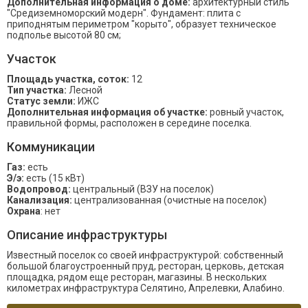
Дополнительная информация о доме:
архитектурный стиль
"Средиземноморский модерн". Фундамент: плита с
приподнятым периметром "корыто", образует техническое
подполье высотой 80 см;
Участок
Площадь участка, соток:
12
Тип участка:
Лесной
Статус земли:
ИЖС
Дополнительная информация об участке:
ровный участок,
правильной формы, расположен в середине поселка.
Коммуникации
Газ:
есть
Э/э:
есть (15 кВт)
Водопровод:
центральный (ВЗУ на поселок)
Канализация:
централизованная (очистные на поселок)
Охрана
: нет
Описание инфраструктуры
Известный поселок со своей инфраструктурой: собственный
большой благоустроенный пруд, ресторан, церковь, детская
площадка, рядом еще ресторан, магазины. В нескольких
километрах инфраструктура Селятино, Апрелевки, Алабино.