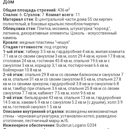
Дом
2
Общая площадь строений:
436 м
Спален:
6.
С/узлов:
7.
Комнат всего:
11.
Материал стен:
В центральной части дома 55 см кирпич
полнотелый, в боковых крыльях пеноблок+кирпич
Облицовка стен:
Плитка, мозаика, штукатурка "короед",
лепнина, декоративные элементы. Цоколь - искусственный
камень
Кровля:
медные пластины "чешуя"
Стадия готовности:
под отделку
1-ый этаж:
табмур 3.5 кв.м, гардеробная 4 кв.м, жилая комната
7.1 кв.м со своим санузлом 3 кв.м, холл 29.4 кв.м, кухня 17.8 кв.м,
столовая 24 кв.м, гостиная 45.8 кв.м, спальня 19.6 кв.м с
санузлом 3 кв.м, коридор 3,1 кв.м, постирочная 6.6 кв.м,
бойлерная 10.8 кв.м.
2-ой этаж:
спальня 29.8 кв.м со своими балконом и санузлом 7
кв.м, спальня 31 кв.м со своим санузлом 8.5 кв.м, спальня 27.8
кв.м со своими эркером, гардеробной 3.8 кв.м и санузлом 6.8
кв.м, тамбур при спальне 3.6 кв.м, спальня 25.8 кв.м со своим
санузлом 7.7 кв.м, кабинет 7.5 кв.м, холл 9.6 кв.м.
3-ий этаж:
бильярдная 43 кв.м, спальня 13 кв.м, гардеробная
14.5 кв.м, хамам 6.9 кв.м с санузлом 5.2 кв.м (с душем), холл 3.9
кв.м, гостевой санузел 1.5 кв.м
Описание внутренней отделки:
возведены межкомнатные
стены - черновая штукатурка, установлен котел, разведено
отопление; лестничный марш ж/б;
Инженерное обеспечение:
Buderus Logano G334