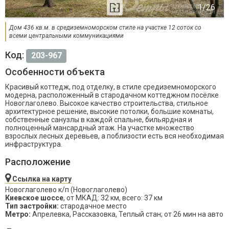
Дом 436 кв.м. в средиземноморском стиле на участке 12 соток со
всеми центральными коммуникациями
Код:
203-967
Особенности объекта
Красивый коттедж, под отделку, в стиле средиземноморского
модерна, расположенный в стародачном коттеджном посёлке
Новоглаголево. Высокое качество строительства, стильное
архитектурное решение, высокие потолки, большие комнаты,
собственные санузлы в каждой спальне, бильярдная и
полноценный мансардный этаж. На участке множество
взрослых лесных деревьев, а поблизости есть вся необходимая
инфраструктура.
Расположение
Ссылка на карту
Новоглаголево к/п (Новоглаголево)
Киевское шоссе
, от МКАД: 32 км, всего: 37 км
Тип застройки:
стародачное место
Метро:
Апрелевка, Рассказовка, Теплый стан; от 26 мин на авто