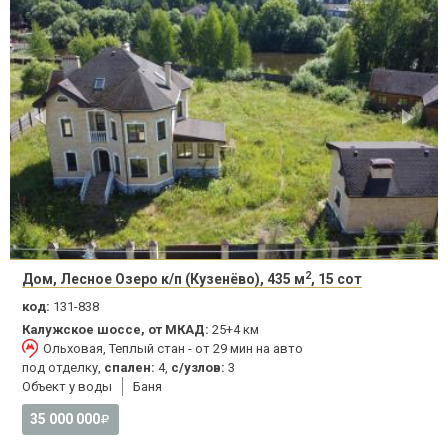
2
Дом, Лесное Озеро к/п (Кузенёво), 435 м
, 15 сот
код:
131-838
Калужское шоссе, от МКАД:
25+4 км
Ольховая, Теплый стан - от 29 мин на авто
под отделку,
спален:
4,
с/узлов:
3
Объект у воды
Баня
35 000 000