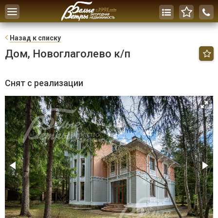
Toggle
navigation
Н
азад к списку
Дом, Новоглаголево к/п
Снят с реализации