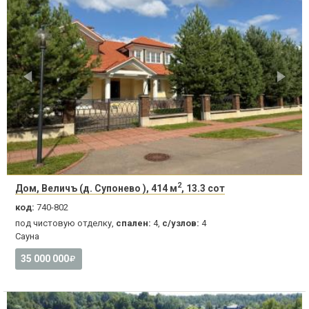
2
Дом, Величъ (д. Супонево ), 414 м
, 13.3 сот
код:
740-802
под чистовую отделку,
спален:
4,
с/узлов:
4
Сауна
35 000 000