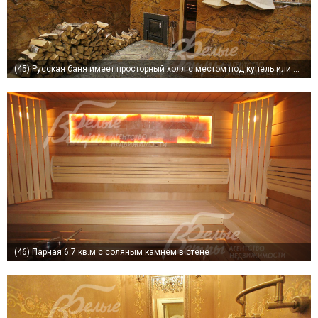
(45)
Русская баня имеет просторный холл с местом под купель или джакузи
(46)
Парная 6.7 кв.м с соляным камнем в стене