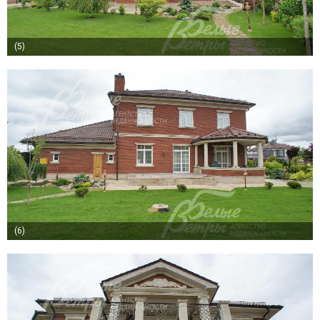
(5)
(6)