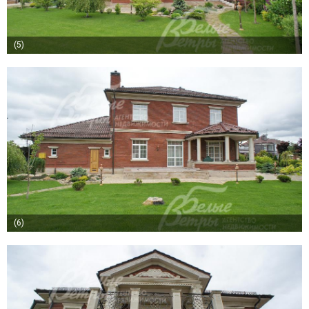
(5)
(6)