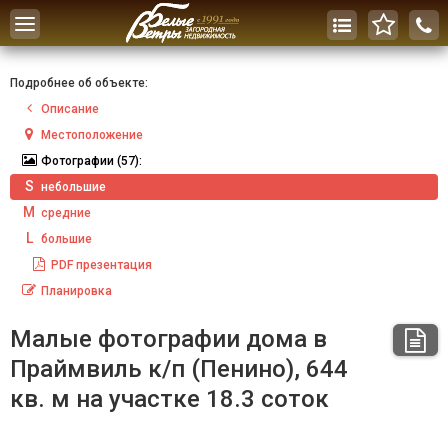
Toggle
navigation
Подробнее об объекте:
Описание
Местоположение
Фотографии
(57):
S
небольшие
M
средние
L
большие
PDF
презентация
Планировка
Малые фотографии дома в
Праймвиль к/п (Пенино), 644
кв. м на участке 18.3 соток