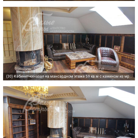
(30)
Кабинет-киназал на мансардном этаже 59 кв.м с камином из мрамора