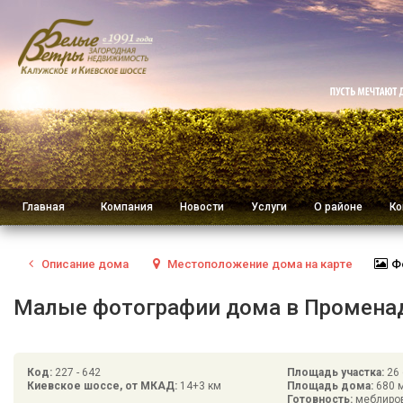
Главная
Компания
Новости
Услуги
О районе
Ко
Описание
дома
Местоположение
дома на карте
Ф
Малые фотографии дома в Променад К
Код:
227 - 642
Площадь участка:
26 
Киевское шоссе, от МКАД:
14+3 км
Площадь дома:
680 
Готовность:
меблиро