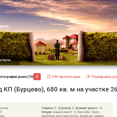
нтакты
S
отографии
дома
(73):
PDF
презентация
Планировка
до
П (Бурцево), 680 кв. м на участке 2
соток
Спален:
5.
С/узлов:
5.
Комнат всего:
10.
2
м
Опции:
машиномест: 4, бассейн, баня,
ван
квартира для персонала, веранда, камин,