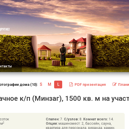
нтакты
S
M
L
отографии
дома
(10):
PDF
презентация
Плани
ное к/п (Минзаг), 1500 кв. м на учас
соток
Спален:
7.
С/узлов:
8.
Комнат всего:
14.
2
 м
Опции:
машиномест: 2, бассейн, сауна,
ч
квартира для персонала, веранда, камин,