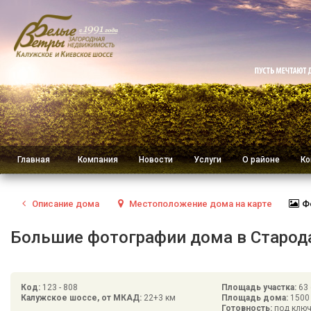
Главная
Компания
Новости
Услуги
О районе
Ко
Описание
дома
Местоположение
дома на карте
Ф
Большие фотографии дома в Стародач
Код:
123 - 808
Площадь участка:
63 
Калужское шоссе, от МКАД:
22+3 км
Площадь дома:
1500
Готовность:
под клю