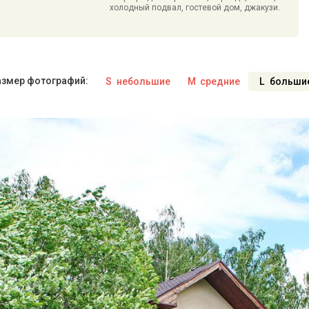
холодный подвал, гостевой дом, джакузи.
азмер фотографий:
S
небольшие
M
средние
L
больши