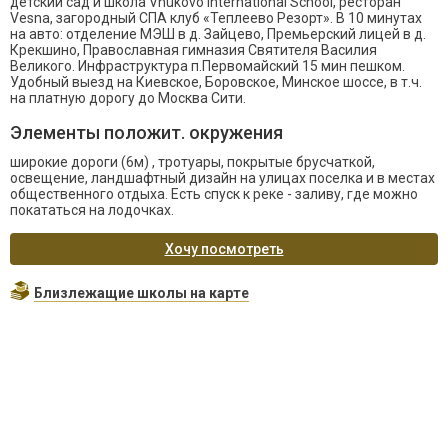
детский сад и школа Vnukovo International School, ресторан
Vesna, загородный СПА клуб «Теплеево Резорт». В 10 минутах
на авто: отделение МЭШ в д. Зайцево, Премьерский лицей в д.
Крекшино, Православная гимназия Святителя Василия
Великого. Инфраструктура п.Первомайский 15 мин пешком.
Удобный выезд на Киевское, Боровское, Минское шоссе, в т.ч.
на платную дорогу до Москва Сити.
Элементы положит. окружения
широкие дороги (6м) , тротуары, покрытые брусчаткой,
освещение, ландшафтный дизайн на улицах поселка и в местах
общественного отдыха. Есть спуск к реке - заливу, где можно
покататься на лодочках.
Хочу посмотреть
Близлежащие школы на карте