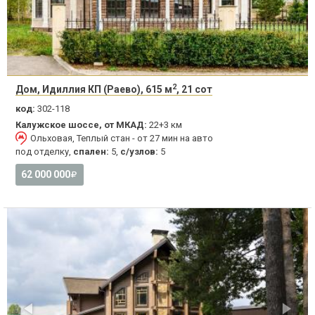
2
Дом, Идиллия КП (Раево), 615 м
, 21 сот
код:
302-118
Калужское шоссе, от МКАД:
22+3 км
Ольховая, Теплый стан - от 27 мин на авто
под отделку,
спален:
5,
с/узлов:
5
62 000 000