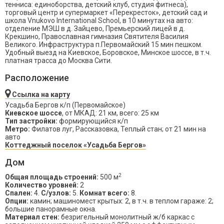
тенниса: единоборства, детский клуб, студия фитнеса),
торговый центр и супермаркет «Перекресток», детский сад и
школа Vnukovo International School, в 10 минутах на авто:
отделение МЭШ в д. Зайцево, Премьерский лицей в д.
Крекшино, Православная гимназия Святителя Василия
Великого. Инфраструктура п.Первомайский 15 мин пешком.
Удобный выезд на Киевское, Боровское, Минское шоссе, в т.ч.
платная трасса до Москва Сити.
Расположение
Ссылка на карту
Усадьба Бергов к/п (Первомайское)
Киевское шоссе
, от МКАД: 21 км, всего: 25 км
Тип застройки:
формирующийся к/п
Метро:
Филатов луг, Рассказовка, Теплый стан; от 21 мин на
авто
Коттеджный поселок «Усадьба Бергов»
Дом
2
Общая площадь строений:
500 м
Количество уровней:
2
Спален:
4.
С/узлов:
5.
Комнат всего:
8.
Опции:
камин; машиномест крытых: 2, в т.ч. в теплом гараже: 2;
большие панорамные окна.
Материал стен:
безригельный монолитный ж/б каркас с