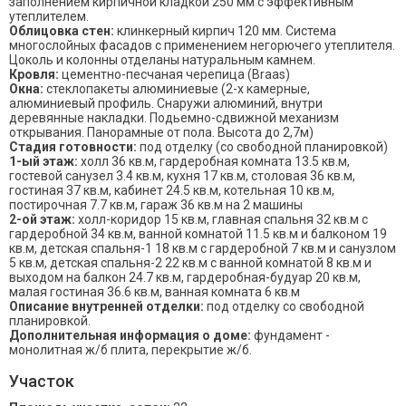
заполнением кирпичной кладкой 250 мм с эффективным
утеплителем.
Облицовка стен:
клинкерный кирпич 120 мм. Система
многослойных фасадов с применением негорючего утеплителя.
Цоколь и колонны отделаны натуральным камнем.
Кровля:
цементно-песчаная черепица (Braas)
Окна:
стеклопакеты алюминиевые (2-х камерные,
алюминиевый профиль. Снаружи алюминий, внутри
деревянные накладки. Подьемно-сдвижной механизм
открывания. Панорамные от пола. Высота до 2,7м)
Стадия готовности:
под отделку (со свободной планировкой)
1-ый этаж:
холл 36 кв.м, гардеробная комната 13.5 кв.м,
гостевой санузел 3.4 кв.м, кухня 17 кв.м, столовая 36 кв.м,
гостиная 37 кв.м, кабинет 24.5 кв.м, котельная 10 кв.м,
постирочная 7.7 кв.м, гараж 36 кв.м на 2 машины
2-ой этаж:
холл-коридор 15 кв.м, главная спальня 32 кв.м с
гардеробной 34 кв.м, ванной комнатой 11.5 кв.м и балконом 19
кв.м, детская спальня-1 18 кв.м с гардеробной 7 кв.м и санузлом
5 кв.м, детская спальня-2 22 кв.м с ванной комнатой 8 кв.м и
выходом на балкон 24.7 кв.м, гардеробная-будуар 20 кв.м,
малая гостиная 36.6 кв.м, ванная комната 6 кв.м
Описание внутренней отделки:
под отделку со свободной
планировкой.
Дополнительная информация о доме:
фундамент -
монолитная ж/б плита, перекрытие ж/б.
Участок