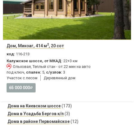
2
Дом, Минзаг, 414 м
, 20 сот
код:
116-213
Калужское шоссе, от МКАД:
22+3 км
Ольховая, Теплый стан - от 22 мин на авто
под ключ,
спален:
5,
с/узлов:
3
Участок с лесом
Деревянный дом
65 000 000
Дома на Киевском шоссе
(173)
Дома в Усадьба Бергов к/п
(3)
Дома в районе Первомайское
(12)