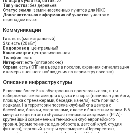
Площадь участка, соток:
22
Тип участка:
без деревьев
Статус земли:
земли населенных пунктов для ИЖС
Дополнительная информация об участке:
участок с
перепадом высот.
Коммуникации
Газ:
есть (магистральный)
Э/э:
есть (20 кВт)
Водопровод:
центральный
Канализация:
централизованная
Телефон:
есть
Интернет:
есть (оптоволокно)
Охрана
: есть (КПП на въезде в поселок, охранная сигнализация
и камеры внешнего наблюдения по периметру поселка)
Описание инфраструктуры
В поселке более 5 км обустроенных прогулочных зон, в т.ч.
набережная с местами для отдыха и спорта (павильон для йоги,
площадка с тренажерами, беседки, качели), есть причал с
лодками. На территории поселка клубный спа центра с
бассейном, банями, спортзалами, с кафе и банкетным залом. В 5
минутах езды на авто «Русская теннисная академия» (РТА)-
крупнейший современный теннисный клуб европейского
уровня, (кроме тенниса: единоборства, детский клуб, студия
фитнеса), торговый центр и супермаркет «Перекресток»,