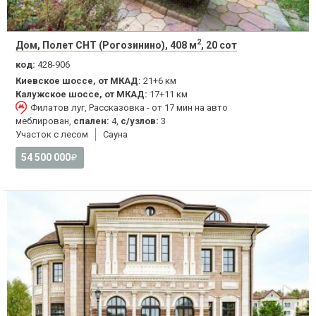
2
Дом, Полет СНТ (Рогозинино), 408 м
, 20 сот
код:
428-906
Киевское шоссе, от МКАД:
21+6 км
Калужское шоссе, от МКАД:
17+11 км
Филатов луг, Рассказовка - от 17 мин на авто
меблирован,
спален:
4,
с/узлов:
3
Участок с лесом
Сауна
54 500 000