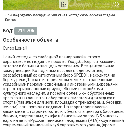
Дом под отделку площадью 500 кв.м в коттеджном поселке Усадьба
Бергов
Код:
214-705
Особенности объекта
Супер Цена!!!
Новый коттедж со свободной планировкой в строго
охраняемом коттеджном поселке Усадьба Бергов. Высокие
потолки и большая площадь остекления. Все центральные
коммуникации. Коттеджный поселок в едином стиле,
разработанный архитектурным бюро SPEECH, находится на
берегу реки Десна в историческом месте с сохраненными
усадебными парками с хвойными и лиственными деревьями,
отреставрированными приусадебными постройками
культурного наследия. В поселке более 5 км обустроенных
прогулочных зон, в т.ч. набережная с местами для отдыха и
спорта (павильон для йоги, площадка с тренажерами, беседки,
качели), есть причал с лодками. На территории поселка
заканчивается строительство клубного спа центра с бассейном,
банями, спортзалами, с кафе и банкетным залом. В 5 минутах
езды на авто «Русская теннисная академия» (РТА)- крупнейший
современный теннисный клуб европейского уровня, (кроме