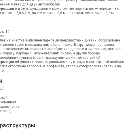
е:
все помещения меблированы, в санузлах установлена сантехника
оения:
навес для двух автомобилей
ормация о доме:
фундамент и межэтажные перекрытия — монолитные.
 этаже – 2,8-6,2 м, на 2-м этаже – 2,8 м, на цокольном этаже – 2,2 м
ок:
10
ями
тка:
на участке выполнен парковый ландшафтный дизайн: оборудована
 засеян газон и создана альпийская горка. Вокруг дома проложена
ля озеленения высажены разнообразные деревья и кустарники, включая
уи, берёзу, барбарис, можжевельник, сирень и другие породы
аселённых пунктов (под индивидуальную жилую застройку)
рмация об участке:
участок расположен у въезда в коттеджный посёлок,
итория огорожена забором из профлиста, столбы которого установлены на
те
и
ый)
ьный
изованная
одключение
олокно)
раструктуры