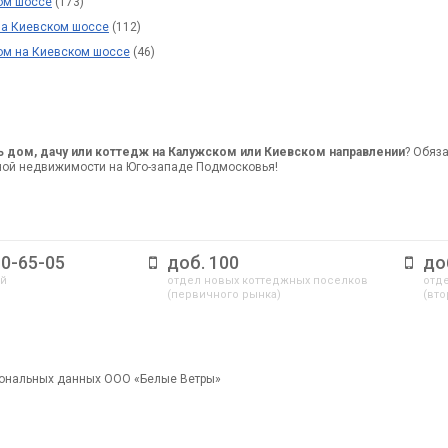
ом шоссе
(173)
на Киевском шоссе
(112)
ом на Киевском шоссе
(46)
ь дом, дачу или коттедж на Калужском или Киевском направлении
? Обяз
ной недвижимости на Юго-западе Подмосковья!
10-65-05
доб. 100
до
ый
отдел новых коттеджных поселков
отде
(первичного рынка)
(вто
сональных данных ООО «Белые Ветры»