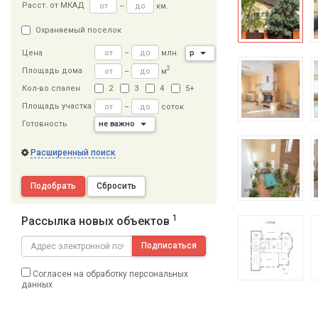
Расст
.
от МКАД
–
км.
Охраняемый поселок
–
млн.
р
Цена
2
Площадь дома
–
м
Кол-во спален
2
3
4
5+
Площадь участка
–
соток
Готовность
не важно
Расширенный поиск
Подобрать
Сбросить
1
Рассылка новых объектов
Подписаться
Согласен на обработку персональных
данных