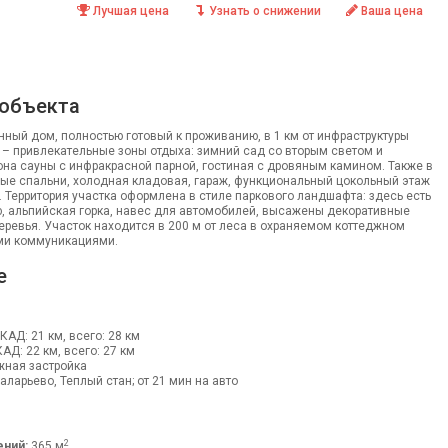
Лучшая цена
Узнать о снижении
Ваша цена
 объекта
ый дом, полностью готовый к проживанию, в 1 км от инфраструктуры
– привлекательные зоны отдыха: зимний сад со вторым светом и
на сауны с инфракрасной парной, гостиная с дровяным камином. Также в
ные спальни, холодная кладовая, гараж, функциональный цокольный этаж
 Территория участка оформлена в стиле паркового ландшафта: здесь есть
, альпийская горка, навес для автомобилей, высажены декоративные
еревья. Участок находится в 200 м от леса в охраняемом коттеджном
ми коммуникациями.
е
МКАД: 21 км, всего: 28 км
КАД: 22 км, всего: 27 км
жная застройка
аларьево, Теплый стан; от 21 мин на авто
2
ний:
365 м