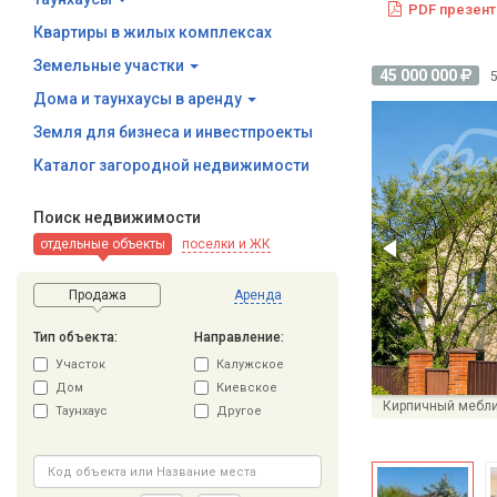
PDF презент
Квартиры в жилых комплексах
Земельные участки
45 000 000
Дома и таунхаусы в аренду
Земля для бизнеса и инвестпроекты
Каталог загородной недвижимости
Поиск недвижимости
отдельные объекты
поселки и ЖК
Продажа
Аренда
Тип объекта:
Направление:
Участок
Калужское
Дом
Киевское
Таунхаус
Другое