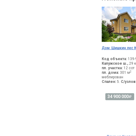
Дом, Шишкин лес 
Код объекта:
139-
Калужское ш.,
29 к
пл. участка:
12 сот
2
пл. дома:
301 м
меблирован
Спален:
5.
С/узлов
34 900 000