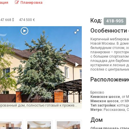
ация
Планировка
Код:
547 668 $
474 500 €
418-905
Особенности
Кирпичный меблированн
Новой Москвы. В доме 
бильярдным столом, зо
планировке – простор
с большим спортзалом.
площадка для барбекю
кустарники и лесные д
посёлке с центральны
Расположени
Брехово
Киевское шоссе
, от 
Минское шоссе
, от М
Кирпичный меблированный дом, полностью готовый к проживанию, в 1 км от инфраструктуры Новой Москвы
Тип застройки:
коттед
Метро:
Рассказовка, С
Дом
Общая площадь строе