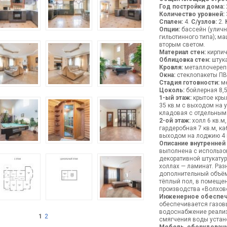
Год постройки дома:
Количество уровней:
Спален:
4.
С/узлов:
2.
Опции:
бассейн (уличны
гильотинного типа); ма
вторым светом.
Материал стен:
кирпич
Облицовка стен:
штука
Кровля:
металлочерепи
Окна:
стеклопакеты ПВ
Стадия готовности:
ме
Цоколь:
бойлерная 8,5
1-ый этаж:
крытое крыл
35 кв.м с выходом на у
кладовая с отдельным
2-ой этаж:
холл 6 кв.м,
гардеробная 7 кв.м, ка
выходом на лоджию 4 
Описание внутренней
выполнена с использо
декоративной штукатурк
холлах — ламинат. Раз
дополнительный объём.
тёплый пол, в помеще
производства «Волхове
Инженерное обеспеч
обеспечивается газовы
водоснабжение реализ
1
2
смягчения воды устан