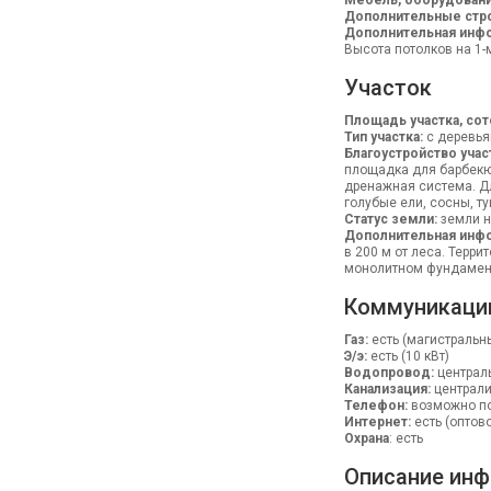
Мебель, оборудовани
Дополнительные стр
Дополнительная инф
Высота потолков на 1-м
Участок
Площадь участка, сот
Тип участка:
с деревь
Благоустройство учас
площадка для барбекю,
дренажная система. Д
голубые ели, сосны, т
Статус земли:
земли н
Дополнительная инфо
в 200 м от леса. Терр
монолитном фундамен
Коммуникаци
Газ:
есть (магистральн
Э/э:
есть (10 кВт)
Водопровод:
централ
Канализация:
централ
Телефон:
возможно п
Интернет:
есть (оптов
Охрана
: есть
Описание инф