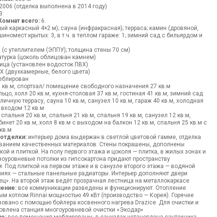
2006 (отделка выполнена в 2014 году)
3
Комнат всего:
6.
й каркасный 4×2 м); сауна (инфракрасная); терраса; камин (дровяной,
шиномест крытых: 3, в т.ч. в теплом гараже: 1; зимний сад с бильярдом и
 (с утеплителем (ЭППУ); толщина стены 70 см)
турка (цоколь облицован камнем)
ца (установлен водосток ПВХ)
Х (двухкамерные, белого цвета)
блирован
 кв.м, спортзал/ помещение свободного назначения 27 кв.м
ьцо, холл 20 кв.м, кухня-столовая 37 кв.м, гостиная 41 кв.м, зимний сад
личную террасу, сауна 10 кв.м, санузел 10 кв.м, гараж 40 кв.м, холодная
 входом 12 кв.м
 спальня 20 кв.м, спальня 21 кв.м, спальня 19 кв.м, санузел 12 кв.м,
бинет 20 кв.м, холл 8 кв.м с выходом на балкон 12 кв.м, спальня 25 кв.м с
кв.м
 отделки:
интерьер дома выдержан в светлой цветовой гамме, отделка
ванием качественных материалов. Стены покрашены, дополнены
ой и плиткой. На полу первого этажа и цоколя — плитка, в жилых зонах и
ноуровневые потолки из гипсокартона придают пространству
 Под плиткой на первом этаже и в санузле второго этажа — водяной
ниях — стальные панельные радиаторы. Интерьер дополняют двери
ц». На второй этаж ведёт прозрачная лестница на металлокаркасе
ение:
все коммуникации разведены и функционируют. Отопление
м котлом Rinnai мощностью 49 кВт (производство — Корея). Горячее
овано с помощью бойлера косвенного нагрева Drazice. Для очистки и
овлена станция многоуровневой очистки «Экодар»