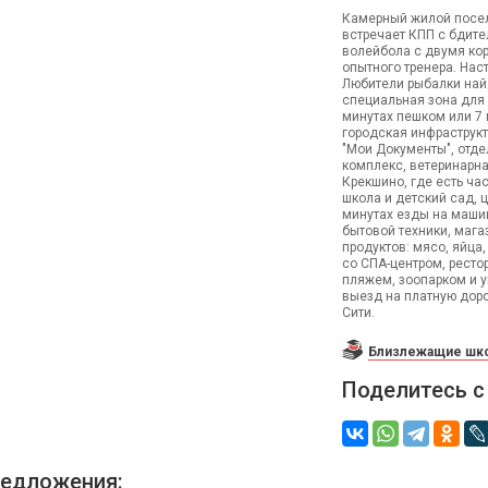
Камерный жилой посело
встречает КПП с бдите
волейбола с двумя кор
опытного тренера. Нас
Любители рыбалки найд
специальная зона для 
минутах пешком или 7
городская инфраструкт
"Мои Документы", отде
комплекс, ветеринарна
Крекшино, где есть ча
школа и детский сад, 
минутах езды на машин
бытовой техники, мага
продуктов: мясо, яйца
со СПА-центром, ресто
пляжем, зоопарком и 
выезд на платную доро
Сити.
Близлежащие шко
Поделитесь с
едложения: