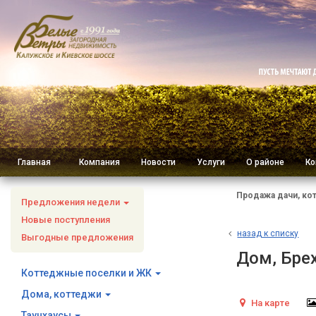
Главная
Компания
Новости
Услуги
О районе
Ко
Продажа дачи, ко
Предложения недели
Новые поступления
н
азад к списку
Выгодные предложения
Дом, Бре
Коттеджные поселки и ЖК
Дома, коттеджи
На карте
Таунхаусы