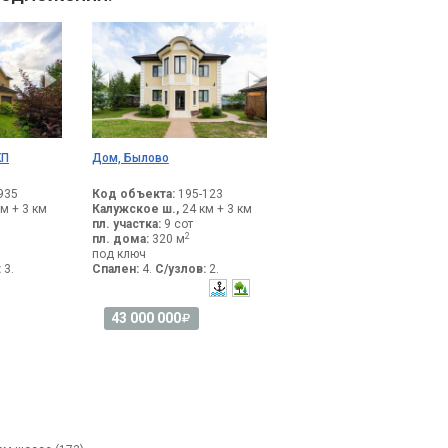
КП
Дом, Былово
935
Код объекта:
195-123
м + 3 км
Калужское ш.,
24 км + 3 км
пл. участка:
9 сот
2
пл. дома:
320 м
под ключ
:
3.
Спален:
4.
С/узлов:
2.
43 000 000