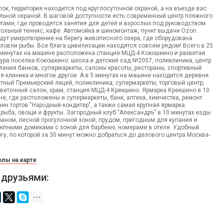
к, территория находится под круглосуточной охраной, а на въезде вас
льной охраной. В шаговой доступности есть современный центр пляжного
тами, где проводятся занятия для детей и взрослых под руководством
тольный теннис, кафе. Автомойка и шиномонтаж, пункт выдачи Ozon.
ут умиротворение на берегу живописного озера, где оборудована
ловли рыбы. Все блага цивилизации находятся совсем рядом! Всего в 25
 минутах на машине расположена станция МЦД-4 Кокошкино и развитая
ура поселка Кокошкино: школа и детский сад №2057, поликлиника, центр
ления банков, супермаркеты, салоны красоты, рестораны, спортивный
я клиника и многое другое. А в 5 минутах на машине находится деревня
стный Премьерский лицей, поликлиника, супермаркеты, торговый центр,
цветочный салон, храм, станция МЦД-4 Крекшино. Ярмарка Крекшино в 10
е, где расположены и супермаркеты, банк, аптека, химчистка, ремонт
зин тортов "Народный кондитер", а также самая крупная ярмарка
, рыба, овощи и фрукты. Загородный клуб "Александръ" в 10 минутах езды
раном, лесной прогулочной зоной, прудом, пригодным для купания и
уютными домиками с зоной для барбекю, номерами в отеле. Удобный
гу, по которой за 30 минут можно добраться до делового центра Москва-
лы на карте
 друзьями: