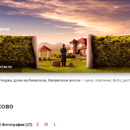
нтакты
ттеджа, дома на Киевском, Калужском шоссе
— цена, описание, фото, рас
хово
S
M
L
Фотографии (27):