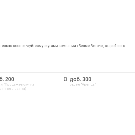
ательно воспользуйтесь услугами компании «Белые Ветры», старейшего
б. 200
доб. 300
л "Продажа-покупка"
отдел "Аренда"
ричного рынка)