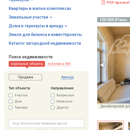
PDF презент
Квартиры в жилых комплексах
Земельные участки
130 000
/мес.
Дома и таунхаусы в аренду
Земля для бизнеса и инвестпроекты
Каталог загородной недвижимости
Поиск недвижимости
отдельные объекты
поселки и ЖК
Продажа
Аренда
Тип объекта:
Направление:
Участок
Калужское
Дом
Киевское
Дизайнерский дом
Таунхаус
Другое