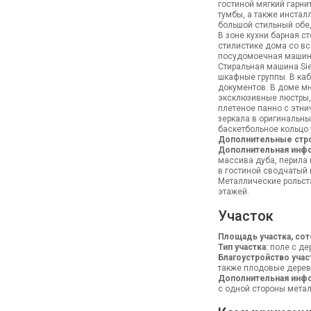
гостиной мягкий гарн
тумбы, а также инстал
большой стильный обе
В зоне кухни барная с
стилистике дома со вс
посудомоечная машина
Стиральная машина Sie
шкафные группы. В ка
документов. В доме м
эксклюзивные люстры, 
плетеное панно с этни
зеркала в оригинальны
баскетбольное кольцо 
Дополнительные стр
Дополнительная инф
массива дуба, перила 
в гостиной сводчатый п
Металлические рольста
этажей.
Участок
Площадь участка, сот
Тип участка:
поле с де
Благоустройство учас
также плодовые деревь
Дополнительная инфо
с одной стороны мета