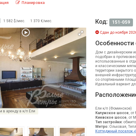
ация
Планировка
Код:
1 582 $/мес.
1 370 €/мес.
151-059
Сдан до ноября 2026
Особенности
Дом с дизайнерским ин
подобран в противовес
использованные в отде
и классическими мягк
территории закрытого
внешней инфраструктур
со спортивными площа
Идеальный вариант дл
Расположени
Ели к/п (Фоминское)
 в аренду в к/п Ели
Калужское шоссе
, от
Киевское шоссе
, от 
Тип застройки:
обжито
Метро:
Ольховая, Тепл
Коттеджный поселок «