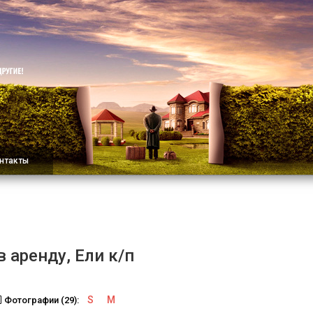
нтакты
в аренду, Ели к/п
S
M
Фотографии (29):