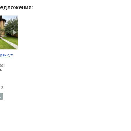
едложения:
ран с/т
001
км
:
2.
.