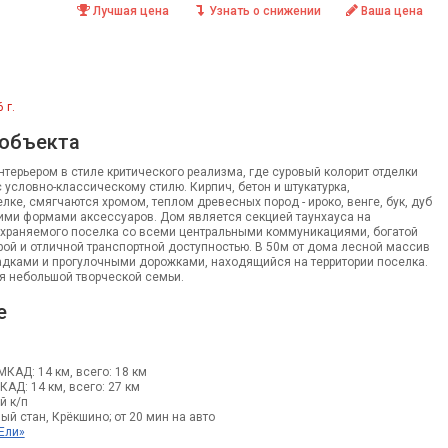
Лучшая цена
Узнать о снижении
Ваша цена
 г.
 объекта
терьером в стиле критического реализма, где суровый колорит отделки
 условно-классическому стилю. Кирпич, бетон и штукатурка,
лке, смягчаются хромом, теплом древесных пород - ироко, венге, бук, дуб
ими формами аксессуаров. Дом является секцией таунхауса на
 охраняемого поселка со всеми центральными коммуникациями, богатой
ой и отличной транспортной доступностью. В 50м от дома лесной массив
дками и прогулочными дорожками, находящийся на территории поселка.
я небольшой творческой семьи.
е
 МКАД: 14 км, всего: 18 км
МКАД: 14 км, всего: 27 км
й к/п
ый стан, Крёкшино; от 20 мин на авто
Ели»