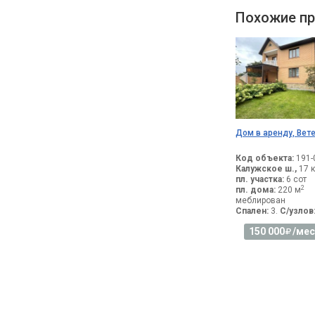
Похожие пр
Дом в аренду, Вете
Код объекта:
191-
Калужское ш.,
17 
пл. участка:
6 сот
2
пл. дома:
220 м
меблирован
Спален:
3.
С/узлов
150 000
/мес