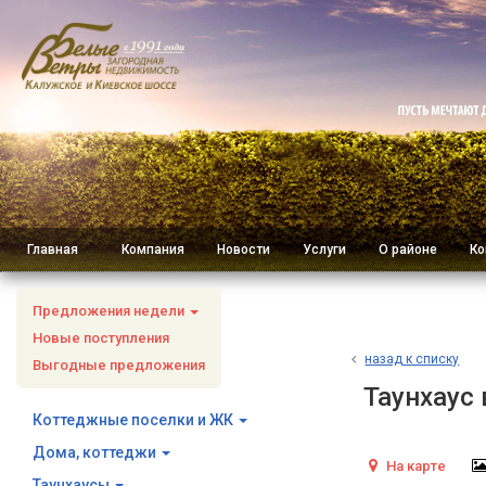
Главная
Компания
Новости
Услуги
О районе
Ко
Предложения недели
Новые поступления
н
азад к списку
Выгодные предложения
Таунхаус 
Коттеджные поселки и ЖК
Дома, коттеджи
На карте
Таунхаусы