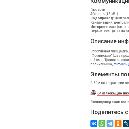
Коммуникаци
Газ:
есть
Э/э:
есть (15 кВт)
Водопровод:
централ
Канализация:
централ
Интернет:
есть (оптов
Охрана
: есть (КПП на 
Описание инф
Спортивная площадка, 
"Фоминское" (два прод
в 3 км г. Троицк с раз
поликлиника,
фитнес-ц
Элементы по
В 50м на территории п
Близлежащие шко
Вознаграждение аген
Поделитесь с