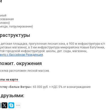
и
ьный
изованная
олокно)
въезде, патрулирование)
раструктуры
детская площадка, прогулочная лесная зона, в 900 м инфраструктура к/п
уктовых магазина), в 3 км инфраструктура микрорайона Новые Ватутинки,
витой городской инфраструктурой: школы, дет. сады, магазины,
ентр с бассейном Резиденция
.
ложит. окружения
оселка расположен лесной массив.
лы на карте
тству «Белые Ветры»:
65 000 руб. + НДС 5% от вознаграждения
 друзьями: