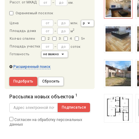
Расст
.
от МКАД
–
км.
Охраняемый поселок
–
млн.
р
Цена
2
Площадь дома
–
м
Кол-во спален
2
3
4
5+
Площадь участка
–
соток
Готовность
не важно
Расширенный поиск
Подобрать
Сбросить
1
Рассылка новых объектов
Подписаться
Согласен на обработку персональных
данных