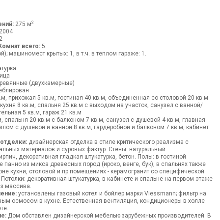
2
ний:
275 м
2004
2
Комнат всего:
5.
); машиномест крытых: 1, в т.ч. в теплом гараже: 1.
ч
турка
ица
ревянные (двухкамерные)
блирован
.м, прихожая 5 кв.м, гостиная 40 кв.м, объединенная со столовой 20 кв.м
кухня 8 кв.м, спальня 25 кв.м с выходом на участок, санузел с ванной/
тельная 5 кв.м, гараж 21 кв.м
, спальня 20 кв.м с балконом 7 кв.м, санузел с душевой 4 кв.м, главная
злом с душевой и ванной 8 кв.м, гардеробной и балконом 7 кв.м, кабинет
 отделки:
дизайнерская отделка в стиле критического реализма с
льных материалов и суровых фактур. Стены: натуральный
рпич, декоративная гладкая штукатурка, бетон. Полы: в гостиной
 панно из микса древесных пород (ироко, венге, бук), в спальнях также
зоне кухни, столовой и пр.помещениях - керамогранит со специфической
 Потолки: декоративная штукатурка, в кабинете и спальне на первом этаже
з массива.
ение:
установлены газовый котел и бойлер марки Viessmann; фильтр на
ным осмосом в кухне. Естественная вентиляция, кондиционеры в холле
те.
е:
Дом обставлен дизайнерской мебелью зарубежных производителей. В