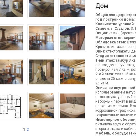
Дом
Общая площадь строе
Год постройки дома:
Количество уровней:
Спален:
3.
С/узлов:
3.
Опции:
камин (дровяной
Материал стен:
кирпи
Облицовка стен:
штука
Кровля:
металлочереп
Окна:
стеклопакеты де
Стадия готовности:
ме
1-ый этаж:
тамбур 3 кв
с выходом на участок, 
постирочная 7 кв.м, ко
2-ой этаж:
холл 15 кв.м
спальня 25 кв.м с сану
25 кв.м
Описание внутренней
использованием натура
недооштукатуренный ки
наборный паркет в виде
паркет из массива. В 
коррозийной графикой.
- окрашенные ламели и
Инженерное обеспеч
питьевую воду с обрат
второго этажа и кабине
1
2
Мебель, оборудовани