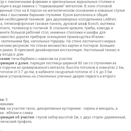
итур с лаконичными формами и оригинальные журнальные столики и
ляция в виде камина с "поржавевшим" металлом. В зоне столовой
денный стол на 8 персон на металлическом основании и кожаные стулья.
тойка с высокими барными стульями. Кухня выполнена в общей
ей необходимой техникой: два двухкамерных холодильника Liebherr,
, пятиконфорочная газовая панель, духовой шкаф Bosch, вытяжка.
mens, телевизор в гостиной. В спальнях кровати, тумбы, комоды и
бинете большой рабочий стол, книжные стеллажи и шкафы для
ножество дорогих приборов освещения производства Италии -
светильники бра, напольные торшеры. На стене лестничного марша
ческим рисунком. На стенах множество картин и постеров. Большие
х рамах. В прихожей дизайнерская инсталляция. Настольный теннис и
у входа в дом.
оения:
печь-барбекю с навесом на участке
ормация о доме:
парящая лестница шириной 80 см со ступенями из
и поручни из хромированного металла. Высота потолков в комнатах 2.6м,
отолок от 3.7 до 6м, в кабинете сводчатый потолок от 2.6 до 3.5м.
вни установлены на стеклянных уличных дверях первого и второго
ок:
5
ревьями
тка:
на участке газон, декоративные кустарники - сирень и миндаль, а
я - яблони и слива
рмация об участке:
глухой забор высотой 2м, с двух сторон деревянный,
ллический профиль