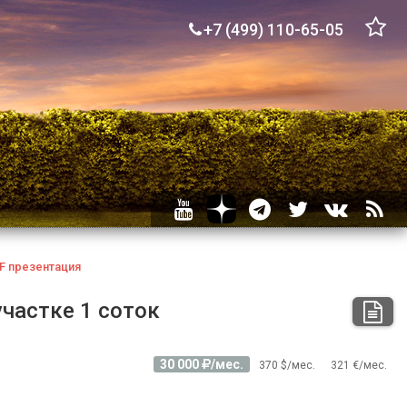
+7 (499) 110-65-05
F
презентация
участке 1 соток
30 000
/мес.
370 $/мес.
321 €/мес.