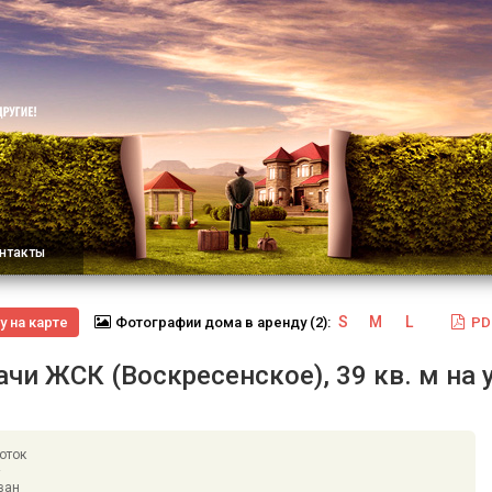
нтакты
S
M
L
у на карте
Фотографии
дома в аренду
(2):
PD
чи ЖСК (Воскресенское), 39 кв. м на 
оток
2
ван