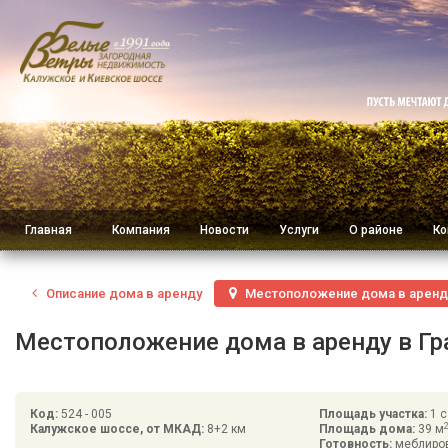
Главная
Компания
Новости
Услуги
О районе
Ко
Описание
дома в аренду
Местоположение
дома в аренд
Местоположение дома в аренду в Гра
Код:
524 - 005
Площадь участка:
1 с
Калужское шоссе, от МКАД:
8+2 км
Площадь дома:
39 м
Готовность:
меблиро