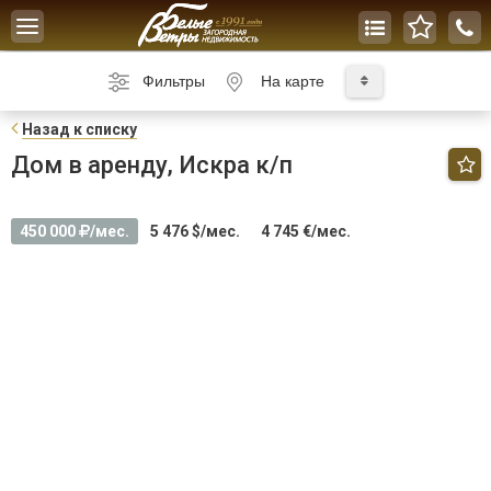
Toggle
navigation
Фильтры
На карте
Н
азад к списку
Дом в аренду, Искра к/п
450 000
/мес.
5 476 $/мес.
4 745 €/мес.