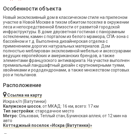
Особенности объекта
Новый эксклюзивный дом в классическом стиле на прилесном
участке в Новой Москве в тихом обжитом поселке в окружении
леса и непосредственной близости от развитой городской
инфраструктуры. В доме двусветная гостиная с панорамным
остеклением, камин с порталом из белого мрамора, СПА-зона с
бассейном и т.д. Выполнена дизайнерская отделка с
применением дорогих натуральных материалов. Дом
полностью меблирован эксклюзивной мебелью и аксессуарами
ведущих европейских и американских брендов, а также
элементами французского антиквариата. На участке выполнен
премиальный ландшафтный дизайн с крупномерными туями,
хвойниками и рододендронами, а также множеством сортовых
роз и тюльпанов.
Расположение
Ссылка на карту
Искра к/п (Ватутинки)
Калужское шоссе
, от МКАД: 16 км, всего: 17 км
Тип застройки:
стародачное место
Метро:
Ольховая, Теплый стан, Бунинская аллея; от 12 мин на
авто
Коттеджный поселок «Искра (Ватутинки)»