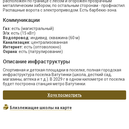
расположен по границе с лесом и огорожен прозрачным
металлическим забором, по остальным сторонам - профнастил.
Распашные ворота с электроприводом. Есть барбекю-зона.
Коммуникации
Газ:
есть (магистральный)
Э/э:
есть (15 кВт)
Водопровод:
индивид. скважина (60 м)
Канализация:
централизованная
Интернет:
есть (оптоволокно)
Охрана
: есть (патрулирование)
Описание инфраструктуры
Спортивная и детская площадки в поселке, полная городская
инфраструктура поселка Ватутинки (школа, десткий сад,
магазины, аптека и т.д.). В 2029 г в одном километре от поселка
будет построена станция метро Ватутинки.
Хочу посмотреть
Близлежащие школы на карте