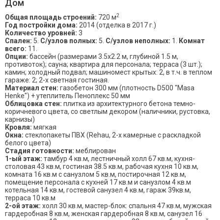
Дом
2
Общая площадь строений:
720 м
Год постройки дома:
2014 (отделка в 2017 г.)
Количество уровней:
3
Спален:
5.
С/узлов полных:
5.
С/узлов неполных:
1.
Комнат
всего:
11.
Опции:
бассейн (размерами 3.5х2.2 м, глубиной 1.5 м,
противоток); сауна; квартира для персонала; терраса (3 шт.);
камин; холодный подвал; машиномест крытых: 2, в т.ч. в теплом
гараже: 2; 2-х светная гостиная.
Материал стен:
газобетон 300 мм (плотность D500 "Masa
Henke") + утеплитель Пеноплекс 50 мм
Облицовка стен:
плитка из архитектурного бетона темно-
коричневого цвета, со светлым декором (наличники, рустовка,
карнизы)
Кровля:
мягкая
Окна:
стеклопакеты ПВХ (Rehau, 2-х камерные с раскладкой
белого цвета)
Стадия готовности:
меблирован
1-ый этаж:
тамбур 4 кв.м, лестничный холл 67 кв.м, кухня-
столовая 43 кв.м, гостиная 38.5 кв.м, рабочая кухня 10 кв.м,
комната 16 кв.м с санузлом 5 кв.м, постирочная 12 кв.м,
помещение персонала с кухней 17 кв.м и санузлом 4 кв.м
котельная 14 кв.м, гостевой санузел 4 кв.м, гараж 39кв.м,
терраса 10 кв.м
2-ой этаж:
холл 30 кв.м, мастер-блок: спальня 47 кв.м, мужская
гардеробная 8 кв.м, женская гардеробная 8 кв.м, санузел 16