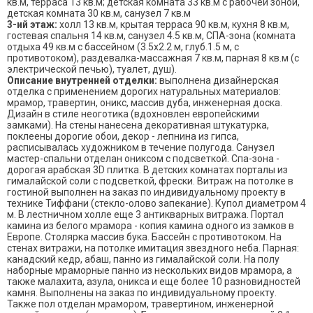
кв.м, терраса 13 кв.м; детская комната 33 кв.м с рабочей зоной,
детская комната 30 кв.м, санузел 7 кв.м
3-ий этаж:
холл 13 кв.м, крытая терраса 90 кв.м, кухня 8 кв.м,
гостевая спальня 14 кв.м, санузел 4.5 кв.м, СПА-зона (комната
отдыха 49 кв.м с бассейном (3.5х2.2 м, глуб.1.5 м, с
противотоком), раздевалка-массажная 7 кв.м, парная 8 кв.м (с
электрической печью), туалет, душ).
Описание внутренней отделки:
выполнена дизайнерская
отделка с применением дорогих натуральных материалов:
мрамор, травертин, оникс, массив дуба, инженерная доска.
Дизайн в стиле неоготика (вдохновлен европейскими
замками). На стены нанесена декоративная штукатурка,
поклеены дорогие обои, декор - лепнина из гипса,
расписывалась художником в течение полугода. Санузел
мастер-спальни отделан ониксом с подсветкой. Спа-зона -
дорогая арабская 3D плитка. В детских комнатах порталы из
гималайской соли с подсветкой, фрески. Витраж на потолке в
гостиной выполнен на заказ по индивидуальному проекту в
технике Тиффани (стекло-олово запекание). Купол диаметром 4
м. В лестничном холле еще 3 антикварных витража. Портал
камина из белого мрамора - копия камина одного из замков в
Европе. Столярка массив бука. Бассейн с противотоком. На
стенах витражи, на потолке имитация звездного неба. Парная:
канадский кедр, абаш, панно из гималайской соли. На полу
наборные мраморные панно из нескольких видов мрамора, а
также малахита, азула, оникса и еще более 10 разновидностей
камня. Выполнены на заказ по индивидуальному проекту.
Также пол отделан мрамором, травертином, инженерной