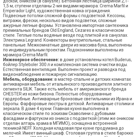
доской, ониксом (в санузле). Бетонная лестница шириной 2,1-
1,5 м, ступени отделаны 2-мя видами мрамора: Crema Marfil и
Emperador Light, художественная ковка ограждения.
Подвесные потолки сложной формы с подсветкой. Кессоны,
витражи, фрески, несколько видов подсветки, сложные
ажурные лепные формы. Установлена импортная сантехника
премиальных брендов Old England, Cezares в классическом
стиле. Теплые полы водяные везде под плиткой и в санузлах.
Электрика Legrand. Конвекторы внутрипольные, стальные
панельные. Межкомнатные двери из массива бука, выполнены
по индивидуальным проектам. Подоконники выполнены из
мрамора Crema Marfil.
Инженерное обеспечение:
в доме установлены котел Buderus,
бойлер Styleboler 300 л и комплексная система очистки воды.
Естественная вентиляция. Выполнен проект и разводка под
видеонаблюдение и пожарную сигнализацию.
Мебель, оборудование:
в мастер-спальне и детских комнатах
антикварная мебель от итальянского производителя элитного
сегмента SILIK. Также есть мебель от американского бренда
CHESTER из кожи бизона. Полностью оборудованные
гардеробные. Антикварные бронзовые светильники из Ирана и
Европы. Фарфоровые люстры в детской. Антикварные столики и
зеркала. В доме 4 кухни: Главная кухня выполнена в
классическом стиле по эскизам Скаволини с дубовыми
фасадами и фартуком из оникса с подсветкой (этим же ониксом
отделан алтарь храма в МГИМО), оснащена встроенной
техникой NEFF. Холодная кладовая при кухне продумана до
мелочей. Имеет винный шкаф. Столовая группа в стиле барокко