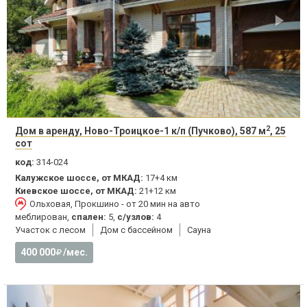
2
Дом в аренду, Ново-Троицкое-1 к/п (Пучково), 587 м
, 25
сот
код:
314-024
Калужское шоссе, от МКАД:
17+4 км
Киевское шоссе, от МКАД:
21+12 км
Ольховая, Прокшино - от 20 мин на авто
меблирован,
спален:
5,
с/узлов:
4
Участок с лесом
Дом с бассейном
Сауна
400 000
/мес.