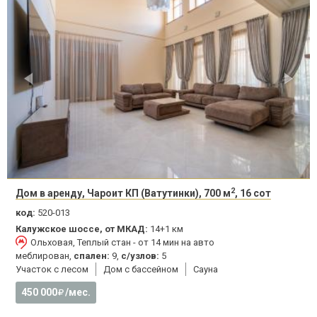
2
Дом в аренду, Чароит КП (Ватутинки), 700 м
, 16 сот
код:
520-013
Калужское шоссе, от МКАД:
14+1 км
Ольховая, Теплый стан - от 14 мин на авто
меблирован,
спален:
9,
с/узлов:
5
Участок с лесом
Дом с бассейном
Сауна
450 000
/мес.