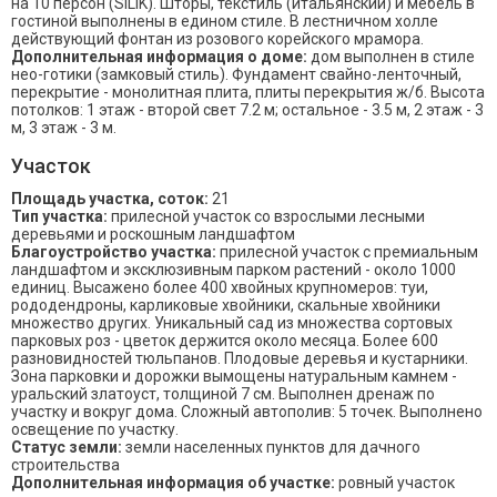
на 10 персон (SILIK). Шторы, текстиль (итальянский) и мебель в
гостиной выполнены в едином стиле. В лестничном холле
действующий фонтан из розового корейского мрамора.
Дополнительная информация о доме:
дом выполнен в стиле
нео-готики (замковый стиль). Фундамент свайно-ленточный,
перекрытие - монолитная плита, плиты перекрытия ж/б. Высота
потолков: 1 этаж - второй свет 7.2 м; остальное - 3.5 м, 2 этаж - 3
м, 3 этаж - 3 м.
Участок
Площадь участка, соток:
21
Тип участка:
прилесной участок со взрослыми лесными
деревьями и роскошным ландшафтом
Благоустройство участка:
прилесной участок с премиальным
ландшафтом и эксклюзивным парком растений - около 1000
единиц. Высажено более 400 хвойных крупномеров: туи,
рододендроны, карликовые хвойники, скальные хвойники
множество других. Уникальный сад из множества сортовых
парковых роз - цветок держится около месяца. Более 600
разновидностей тюльпанов. Плодовые деревья и кустарники.
Зона парковки и дорожки вымощены натуральным камнем -
уральский златоуст, толщиной 7 см. Выполнен дренаж по
участку и вокруг дома. Сложный автополив: 5 точек. Выполнено
освещение по участку.
Статус земли:
земли населенных пунктов для дачного
строительства
Дополнительная информация об участке:
ровный участок