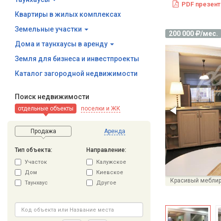
PDF презент
Квартиры в жилых комплексах
Земельные участки
200 000
/мес.
Дома и таунхаусы в аренду
Земля для бизнеса и инвестпроекты
Каталог загородной недвижимости
Поиск недвижимости
отдельные объекты
поселки и ЖК
Продажа
Аренда
Тип объекта:
Направление:
Участок
Калужское
Дом
Киевское
Таунхаус
Другое