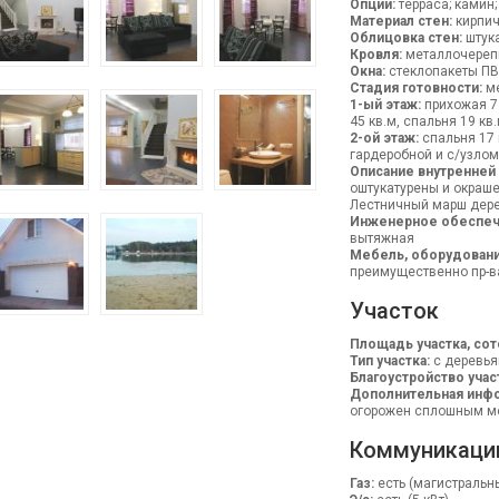
Опции:
терраса; камин;
Материал стен:
кирпич
Облицовка стен:
штука
Кровля:
металлочереп
Окна:
стеклопакеты П
Стадия готовности:
ме
1-ый этаж:
прихожая 7 
45 кв.м, спальня 19 кв
2-ой этаж:
спальня 17 к
гардеробной и с/узлом
Описание внутренней
оштукатурены и окраше
Лестничный марш дер
Инженерное обеспеч
вытяжная
Мебель, оборудовани
преимущественно пр-ва
Участок
Площадь участка, сот
Тип участка:
с деревья
Благоустройство учас
Дополнительная инфо
огорожен сплошным ме
Коммуникаци
Газ:
есть (магистральн