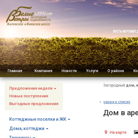
Главная
Компания
Новости
Услуги
О районе
Ко
Загородный
дом, 
Предложения недели
Новые поступления
н
азад к списку
Выгодные предложения
Дом в ар
Коттеджные поселки и ЖК
Дома, коттеджи
На карте
Таунхаусы