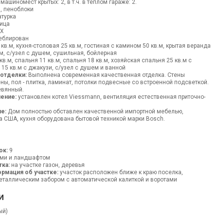
 машиномест крытых: 2, в т.ч. в теплом гараже: 2.
, пеноблоки
турка
ица
ВХ
блирован
кв.м, кухня-столовая 25 кв.м, гостиная с камином 50 кв.м, крытая веранда
.м, с/узел с душем, сушильная, бойлерная
в.м, спальня 11 кв.м, спальня 18 кв.м, хозяйская спальня 25 кв.м с
 15 кв.м с джакузи, с/узел с душем и ванной
 отделки:
Выполнена современная качественная отделка. Стены
ны, пол - плитка, ламинат, потолки подвесные со встроенной подсветкой.
евянный.
ение:
установлен котел Viessmann, вентиляция естественная приточно-
е:
Дом полностью обставлен качественной импортной мебелью,
 США, кухня оборудована бытовой техникой марки Bosch.
ок:
9
ми и ландшафтом
тка:
на участке газон, деревья
рмация об участке:
участок расположен ближе к краю поселка,
таллическим забором с автоматической калиткой и воротами
и
ый)