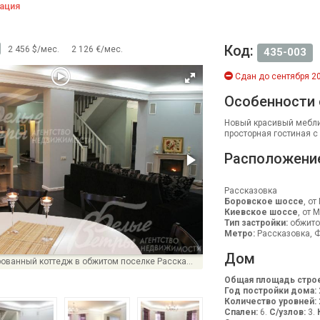
ация
Код:
2 456 $/мес.
2 126 €/мес.
435-003
Сдан до сентября 20
Особенности
Новый красивый мебли
просторная гостиная с
Расположени
Рассказовка
Боровское шоссе
, от
Киевское шоссе
, от 
Тип застройки:
обжито
Метро:
Рассказовка, Ф
Дом
Красивый меблированный коттедж в обжитом поселке Рассказовка
Общая площадь строе
Год постройки дома:
Количество уровней:
Спален:
6.
С/узлов:
3.