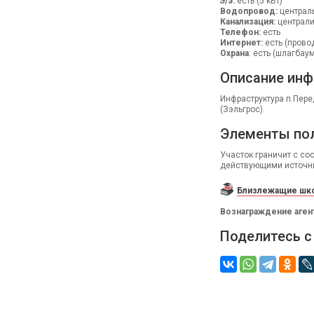
Э/э:
есть (5 кВт)
Водопровод:
централ
Канализация:
централ
Телефон:
есть
Интернет:
есть (прово
Охрана
: есть (шлагбау
Описание инф
Инфраструктура п.Пере
(Зэльгрос).
Элементы по
Участок граничит с со
действующими источни
Близлежащие шко
Вознаграждение аген
Поделитесь с