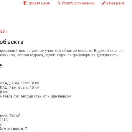
Лучшая цена
Узнать о снижении
Ваша цена
26 г.
 объекта
рованный дом на уютном участке в обжитом поселке. В доме 6 спален,
 камином, летняя терраса, гараж. Хорошая транспортная доступность.
е
 МКАД: 7 км, всего: 8 км
МКАД: 7 км, всего: 10 км
й к/п
илатов луг, Теплый стан; от 7 мин пешком
2
ний:
450 м
2010
2
Комнат всего:
7.