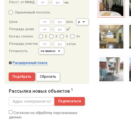
Расст
.
от МКАД
–
км.
Охраняемый поселок
–
млн.
р
Цена
2
Площадь дома
–
м
Кол-во спален
2
3
4
5+
Площадь участка
–
соток
Готовность
не важно
Расширенный поиск
Подобрать
Сбросить
1
Рассылка новых объектов
Подписаться
Согласен на обработку персональных
данных