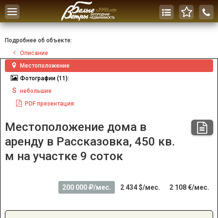
Toggle
navigation
Подробнее об объекте:
Описание
Местоположение
Фотографии
(11):
S
небольшие
PDF
презентация
Местоположение дома в
аренду в Рассказовка, 450 кв.
м на участке 9 соток
200 000
/мес.
2 434 $/мес.
2 108 €/мес.