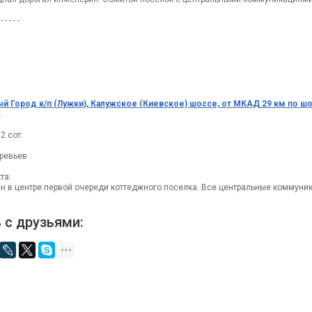
 - - - - -
й Город к/п (Лужки), Калужское (Киевское) шоссе, от МКАД 29 км по шо
.
2 сот.
еревьев
та:
н в центре первой очереди коттеджного поселка. Все центральные коммуника
 с друзьями: