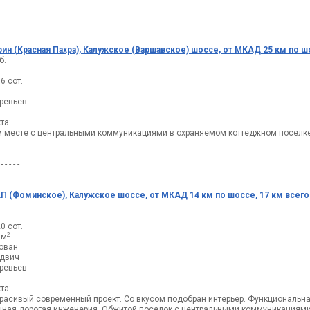
рин (Красная Пахра), Калужское (Варшавское) шоссе, от МКАД 25 км по шо
б.
6 сот.
еревьев
та:
м месте с центральными коммуникациями в охраняемом коттеджном поселке 
 - - - - -
П (Фоминское), Калужское шоссе, от МКАД 14 км по шоссе, 17 км всего
0 сот.
2
8м
ован
ндвич
еревьев
та:
Красивый современный проект. Со вкусом подобран интерьер. Функциональн
щная дорогая инженерия. Обжитой поселок с центральными коммуникациям