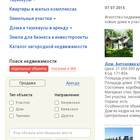
07.07.2015
Квартиры в жилых комплексах
Агентство недвижи
Земельные участки
новые дома и участ
Дома и таунхаусы в аренду
Земля для бизнеса и инвестпроекты
Каталог загородной недвижимости
Поиск недвижимости
Дом, Антоновка к/
отдельные объекты
поселки и ЖК
Цена: 21 000 000 ру
Код: 171-856
Площадь участка: 2
Площадь дома: 27
Продажа
Аренда
Состояние: коробк
Материал стен: бр
Тип объекта:
Направление:
Тип участка: лесно
Охрана: есть
Участок
Калужское
Особенности объек
Дом
Киевское
Дом из кедра на л
Центральные комм
Таунхаус
Другое
- - - - - - - - - - - - - - - - - - -