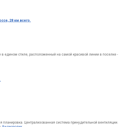
ссе, 28 км всего.
в едином стиле, расположенный на самой красивой линии в поселке -
.
ая планировка. Централизованная система принудительной вентиляции.
и.
Видеоролик