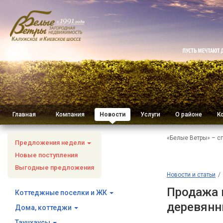
Главная
Компания
Новости
Услуги
О районе
К
«Белые Ветры» – с
Предложения недели
Новые поступления
Выгодные предложения
Новости и статьи
Продажа 
Коттеджные поселки и ЖК
деревянны
Дома, коттеджи
Таунхаусы