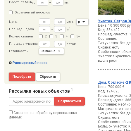
Расст
.
от МКАД
–
км.
Охраняемый поселок
Участок, Остров Э
–
млн.
р
Цена
Цена: 10 300 000 ру
2
Площадь дома
–
м
Код: 554-402
Площадь участка: 1
Кол-во спален
2
3
4
5+
Состояние:
Тип участка: без д
Площадь участка
–
соток
Охрана: есть
Готовность
не важно
Особенности объек
Участок в красиво
вдоль реки.
Расширенный поиск
- - - - - - - - - - - - - - - - - - -
Подобрать
Сбросить
Дом, Согласие-2 К
Цена: 700 000 €
1
Рассылка новых объектов
Код: 124-823
Площадь участка: 2
Площадь дома: 36
Подписаться
Состояние: меблир
Материал стен: се
Согласен на обработку персональных
Тип участка: без д
данных
Охрана: есть
Особенности объек
Большой участок. 
Дорогая кухня. Мо