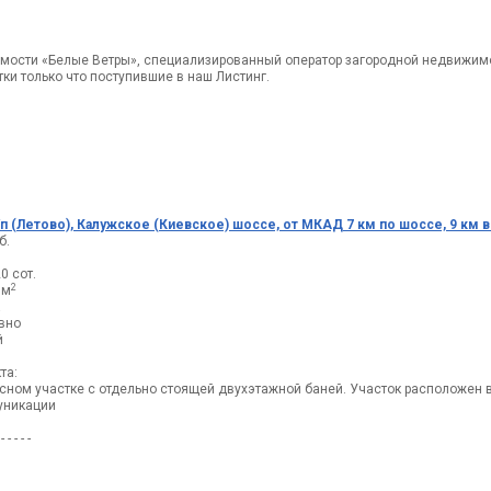
мости «Белые Ветры», специализированный оператор загородной недвижим
ки только что поступившие в наш Листинг.
п (Летово), Калужское (Киевское) шоссе, от МКАД 7 км по шоссе, 9 км в
б.
0 сот.
2
6м
а
евно
й
та:
есном участке с отдельно стоящей двухэтажной баней. Участок расположен
уникации
 - - - - -