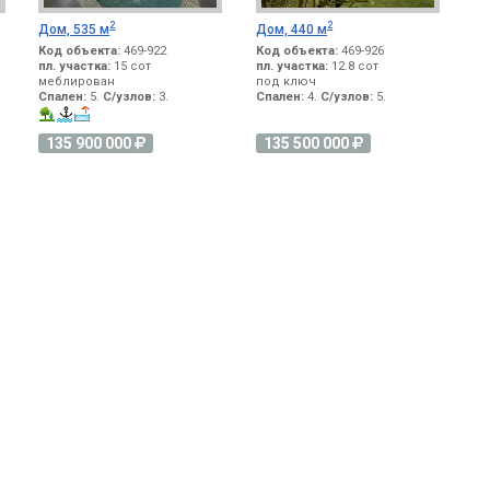
2
2
Дом, 535 м
Дом, 440 м
Код объекта:
469-922
Код объекта:
469-926
пл. участка:
15 сот
пл. участка:
12.8 сот
меблирован
под ключ
Спален:
5.
С/узлов:
3.
Спален:
4.
С/узлов:
5.
135 900 000
135 500 000