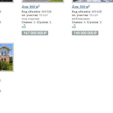
2
2
Дом, 800 м
Дом, 500 м
9
Код объекта:
469-928
Код объекта:
469-628
пл. участка:
15 сот
пл. участка:
15 сот
под отделку
меблирован
.
Спален:
5.
С/узлов:
5.
Спален:
4.
С/узлов:
3.
167 000 000
149 000 000
1
.