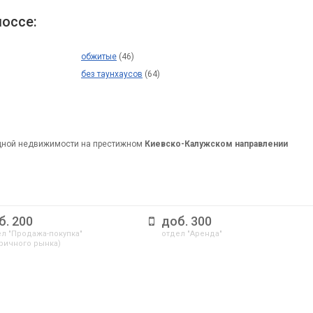
оссе:
обжитые
(46)
без таунхаусов
(64)
дной недвижимости на престижном
Киевско-Калужском направлении
б. 200
доб. 300
л "Продажа-покупка"
отдел "Аренда"
ричного рынка)