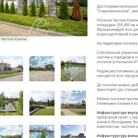
Достопримечательност
"Староникольское", кр
Поселок Чистые Ключи
площадью 250-450 кв.м
Функционируют все цен
водоподготовкой и ка
 Чистые Ключи
На территории поселк
Собственная управляю
систем и порядком в п
поселок установлен КП
Рядом расположены де
находится вся городск
До поселка можно доб
транспорте (до станци
Вблизи поселка протек
пляжными зонами и в
Инфраструктура внутр
пропускной пункт с о
зоной и беседками, б
комплексом, частная ш
Инфраструктура внеш