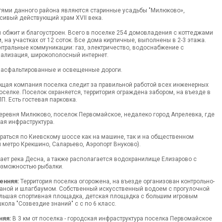
ями данного района являются старинные усадьбы "Милюково»,
асивый действующий храм XVII века.
 обжит и благоустроен. Всего в поселке 254 домовладения с коттеджами
, на участках от 12 соток. Все дома кирпичные, выполнены в 2-3 этажа.
тральные коммуникации: газ, электричество, водоснабжение с
нализация, широкополосный интернет.
а асфальтированные и освещенные дороги.
щая компания поселка следит за правильной работой всех инженерных
оселке. Поселок охраняется, территория ограждена забором, на въезде в
П. Есть гостевая парковка.
ревня Милюково, поселок Первомайское, недалеко город Апрелевка, где
ая инфраструктура.
раться по Киевскому шоссе как на машине, так и на общественном
й метро Крекшино, Саларьево, Аэропорт Внуково).
ает река Десна, а также располагается водохранилище Елизарово с
озможностью рыбалки.
енняя:
Территория поселка огорожена, на въезде организован контрольно-
храной и шлагбаумом. Собственный искусственный водоем с прогулочной
ольшая спортивная площадка, детская площадка с большим игровым
кола "Созвездие знаний" с с по 6 класс.
няя:
В 3 км от поселка - городская инфраструктура поселка Первомайское