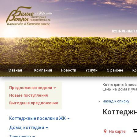
Главная
Компания
Новости
Услуги
О районе
Ко
Коттеджный посе
Предложения недели
цены на дома и уча
Новые поступления
н
азад к списку
Выгодные предложения
Коттеджн
Коттеджные поселки и ЖК
Дома, коттеджи
На карте
Таунхаусы