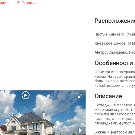
ация
Генплан
Расположени
Чистые Ключи КП (Мил
Киевское шоссе
, от 
Метро:
Саларьево, Рас
Особенности
Обжитой строгоохраня
лесом. На территории п
большая зона детского
каток), водоем с прог
Описание
Коттеджный поселок Ч
живописном уголке, 
поселка является благ
водоема, а также рас
площадками, футбольн
Важным фактором явля