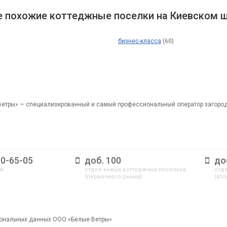
 похожие коттеджные поселки на Киевском ш
бизнес-класса
(60)
Ветры» — специализированный и самый профессиональный оператор загоро
10-65-05
доб. 100
до
ый
отдел новых коттеджных поселков
отде
(первичного рынка)
(вто
сональных данных ООО «Белые Ветры»