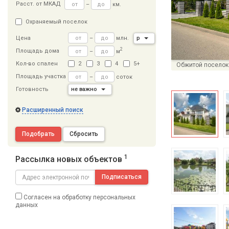
Расст
.
от МКАД
–
км.
Охраняемый поселок
–
млн.
р
Цена
2
Площадь дома
–
м
Кол-во спален
2
3
4
5+
Обжитой поселок
Площадь участка
–
соток
Готовность
не важно
Расширенный поиск
Подобрать
Сбросить
1
Рассылка новых объектов
Подписаться
Согласен на обработку персональных
данных