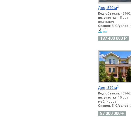
2
Дом, 520 м
Код объекта:
469-92
пл. участка:
15 сот
под ключ
Спален:
3.
С/узлов:
4
187 400 000
2
Дом, 370 м
Код объекта:
469-62
пл. участка:
15 сот
меблирован
Спален:
5.
С/узлов:
3
87 000 000