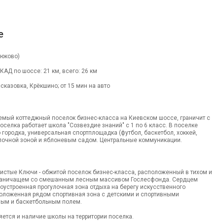
е
юково)
МКАД по шоссе: 21 км, всего: 26 км
сказовка, Крёкшино; от 15 мин на авто
емый коттеджный поселок бизнес-класса на Киевском шоссе, граничит с
оселка работает школа "Созвездие знаний" с 1 по 6 класс. В поселке
 городка, универсальная спортплощадка (футбол, баскетбол, хоккей,
улочной зоной и яблоневым садом. Центральные коммуникации.
истые Ключи - обжитой поселок бизнес-класса, расположенный в тихом и
граничащем со смешанным лесным массивом Гослесфонда. Сердцем
оустроенная прогулочная зона отдыха на берегу искусственного
положенная рядом спортивная зона с детскими и спортивными
ым и баскетбольным полем.
ется и наличие школы на территории поселка.